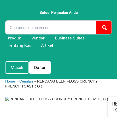
Lewati
ke
konten
Solusi Penjualan Anda
Produk
Vendor
Business Suites
Tentang Kami
Artikel
Masuk
Daftar
Home
»
Cemilan
» RENDANG BEEF FLOSS CRUNCHY
FRENCH TOAST ( G )
R
TO