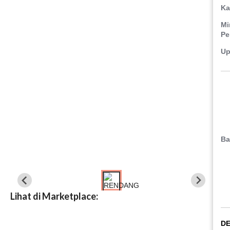
Ka
Mi
Pe
Up
Ba
Lihat di Marketplace:
DE