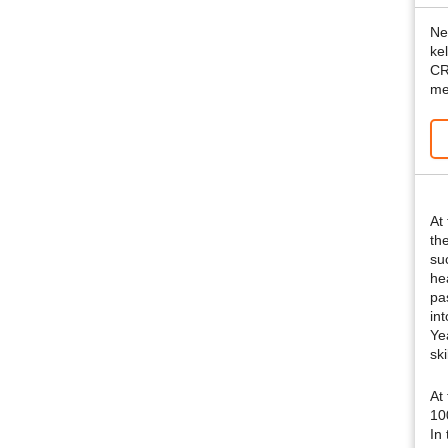
Ne
ke
CR
me
At
th
su
he
pa
in
Ye
ski
At
10
In