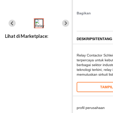
Bagikan
Lihat di Marketplace:
DESKRIPSI
TENTANG
Relay Contactor Schle
terpercaya untuk kebut
berbagai sektor indust
teknologi terkini, re
memutuskan sirkuit lis
TAMPI
profil perusahaan