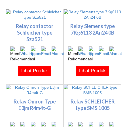
Relay contactor
Relay Siemens type
Schleicher type
7Kg6113 2An24 0B
Sza521
Lihat Produk
Lihat Produk
Relay Omron Type
Relay SCHLEICHER
E3jm R4m4t-G
type SMS 1005