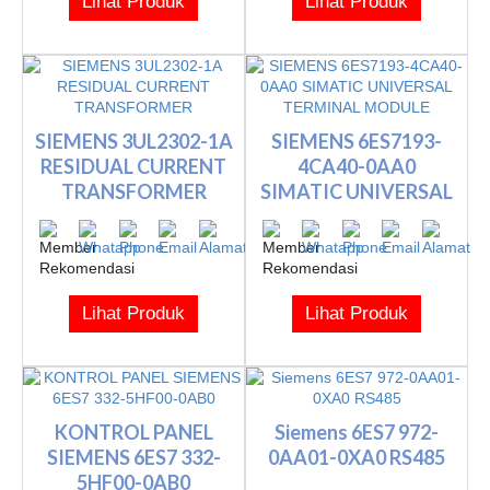
Lihat Produk
Lihat Produk
SIEMENS 3UL2302-1A
SIEMENS 6ES7193-
RESIDUAL CURRENT
4CA40-0AA0
TRANSFORMER
SIMATIC UNIVERSAL
TERMINAL MODULE
Lihat Produk
Lihat Produk
KONTROL PANEL
Siemens 6ES7 972-
SIEMENS 6ES7 332-
0AA01-0XA0 RS485
5HF00-0AB0