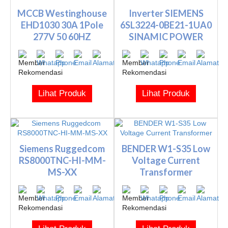
MCCB Westinghouse
Inverter SIEMENS
EHD1030 30A 1Pole
6SL3224-0BE21-1UA0
277V 50 60HZ
SINAMIC POWER
MODULE 240
Lihat Produk
Lihat Produk
Siemens Ruggedcom
BENDER W1-S35 Low
RS8000TNC-HI-MM-
Voltage Current
MS-XX
Transformer