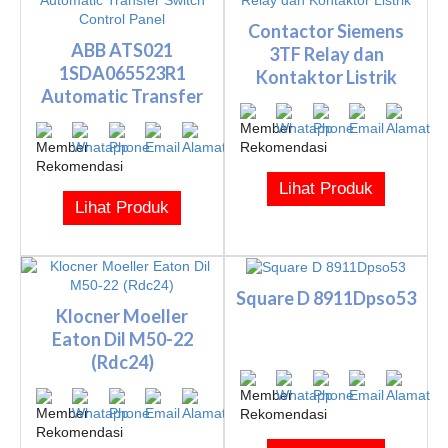
Contactor Siemens
ABB ATS021
3TF Relay dan
1SDA065523R1
Kontaktor Listrik
Automatic Transfer
Switch Control Pa...
Lihat Produk
Lihat Produk
Square D 8911Dpso53
Klocner Moeller
Eaton Dil M50-22
(Rdc24)