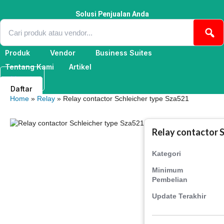
Lewati
ke
Solusi Penjualan Anda
konten
Produk
Vendor
Business Suites
Tentang Kami
Artikel
Masuk
Daftar
Home
»
Relay
» Relay contactor Schleicher type Sza521
Relay contactor 
Kategori
Minimum
Pembelian
Update Terakhir