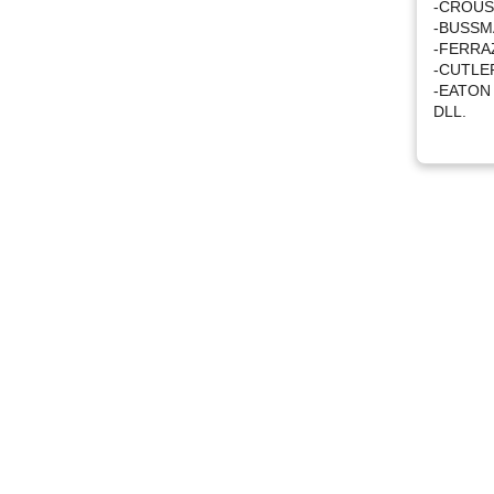
-CROUS
-BUSS
-FERRA
-CUTLE
-EATON
DLL.