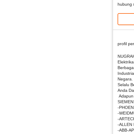
hubung 
profil p
NUGRAHA
Elektrik
Berbagai
Industri
Negara.
Selalu 
Anda Dal
Adapun b
SIEMEN
-PHOEN
-WEIDM
-ARTEC
-ALLEN
-ABB-A