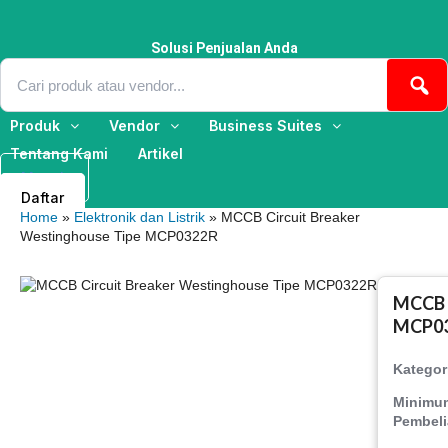
Lewati
ke
konten
Solusi Penjualan Anda
Produk
Vendor
Business Suites
Tentang Kami
Artikel
Masuk
Daftar
Home
»
Elektronik dan Listrik
» MCCB Circuit Breaker
Westinghouse Tipe MCP0322R
MCCB C
MCP0
Kategor
Minimu
Pembel