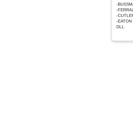
-BUSSM
-FERRA
-CUTLE
-EATON
DLL.