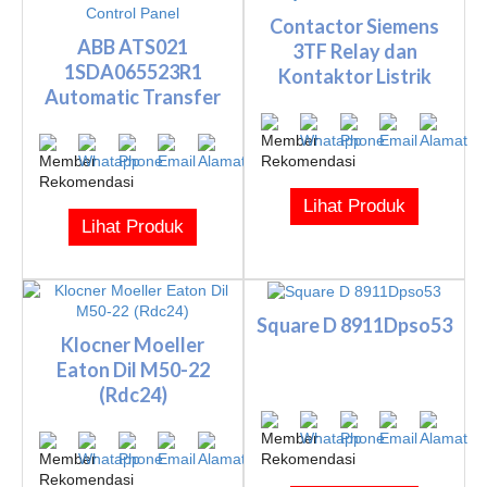
Contactor Siemens
ABB ATS021
3TF Relay dan
1SDA065523R1
Kontaktor Listrik
Automatic Transfer
Switch Control Pa...
Lihat Produk
Lihat Produk
Square D 8911Dpso53
Klocner Moeller
Eaton Dil M50-22
(Rdc24)