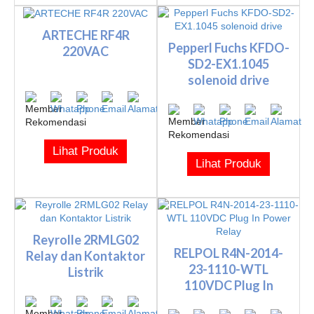
ARTECHE RF4R
Pepperl Fuchs KFDO-
220VAC
SD2-EX1.1045
solenoid drive
Lihat Produk
Lihat Produk
Reyrolle 2RMLG02
RELPOL R4N-2014-
Relay dan Kontaktor
23-1110-WTL
Listrik
110VDC Plug In
Power Relay