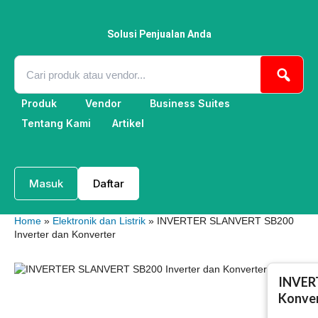
Lewati
ke
konten
Solusi Penjualan Anda
Produk
Vendor
Business Suites
Tentang Kami
Artikel
Masuk
Daftar
Home
»
Elektronik dan Listrik
» INVERTER SLANVERT SB200
Inverter dan Konverter
INVER
Konve