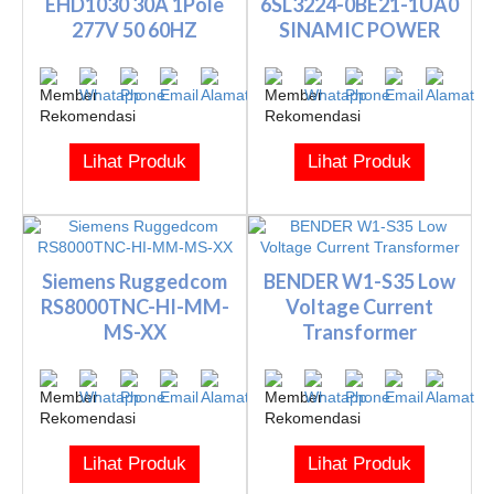
EHD1030 30A 1Pole
6SL3224-0BE21-1UA0
277V 50 60HZ
SINAMIC POWER
MODULE 240
Lihat Produk
Lihat Produk
Siemens Ruggedcom
BENDER W1-S35 Low
RS8000TNC-HI-MM-
Voltage Current
MS-XX
Transformer
Lihat Produk
Lihat Produk