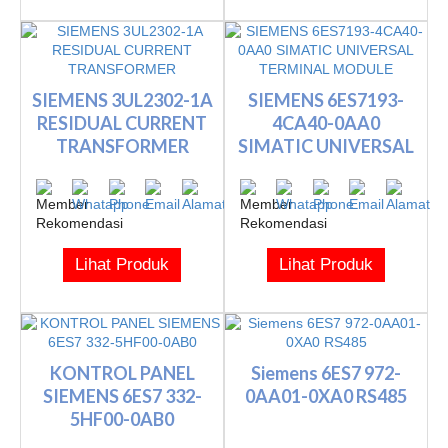
SIEMENS 3UL2302-1A
SIEMENS 6ES7193-
RESIDUAL CURRENT
4CA40-0AA0
TRANSFORMER
SIMATIC UNIVERSAL
TERMINAL MODULE
Lihat Produk
Lihat Produk
KONTROL PANEL
Siemens 6ES7 972-
SIEMENS 6ES7 332-
0AA01-0XA0 RS485
5HF00-0AB0