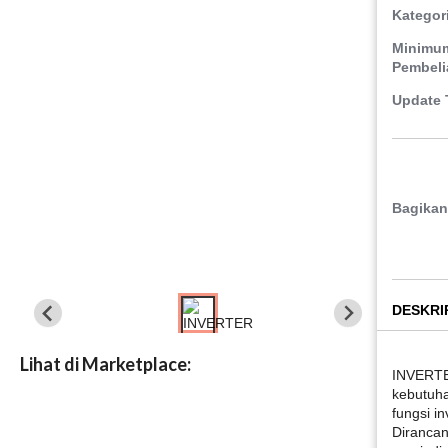
Kategor
Minimu
Pembeli
Update 
Bagikan
DESKRI
Lihat di Marketplace:
INVERTE
kebutuh
fungsi i
Diranca