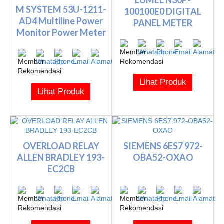
M SYSTEM 53U-1211-
100100E0 DIGITAL
AD4 Multiline Power
PANEL METER
Monitor Power Meter
Lihat Produk
Lihat Produk
OVERLOAD RELAY
SIEMENS 6ES7 972-
ALLEN BRADLEY 193-
OBA52-OXAO
EC2CB