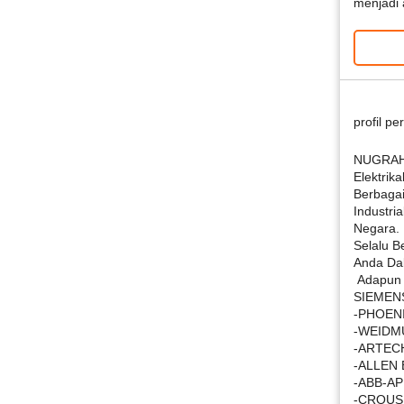
menjadi
profil p
NUGRAHA
Elektrik
Berbagai
Industria
Negara.
Selalu 
Anda Dal
Adapun b
SIEMEN
-PHOEN
-WEIDM
-ARTEC
-ALLEN
-ABB-A
-CROUS