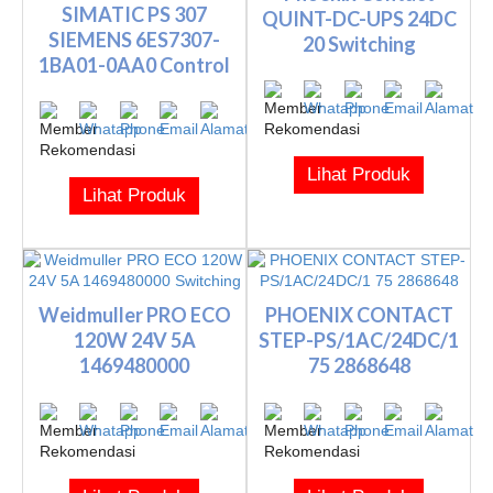
SIMATIC PS 307
QUINT-DC-UPS 24DC
SIEMENS 6ES7307-
20 Switching
1BA01-0AA0 Control
Panel
Lihat Produk
Lihat Produk
Weidmuller PRO ECO
PHOENIX CONTACT
120W 24V 5A
STEP-PS/1AC/24DC/1
1469480000
75 2868648
Switching