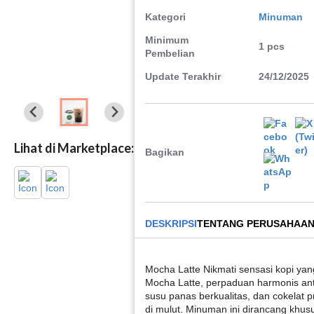
Kategori
Minuman
Minimum
1 pcs
Pembelian
Update Terakhir
24/12/2025
Lihat di Marketplace:
Bagikan
DESKRIPSI
TENTANG PERUSAHAA
Mocha Latte Nikmati sensasi kopi y
Mocha Latte, perpaduan harmonis ant
susu panas berkualitas, dan cokelat
di mulut. Minuman ini dirancang khu