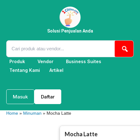
Lewati
ke
konten
Solusi Penjualan Anda
Produk
Vendor
Business Suites
Tentang Kami
Artikel
Masuk
Daftar
Home
»
Minuman
» Mocha Latte
Mocha Latte