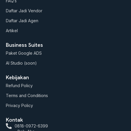
FAQ’s
e
r
o
a
k
Daftar Jadi Vendor
m
Daftar Jadi Agen
Artikel
Business Suites
Paket Google ADS
AI Studio (soon)
Kebijakan
Refund Policy
Terms and Conditions
Privacy Policy
Kontak
0818-0972-6399