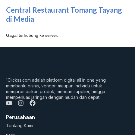
Central Restaurant Tomang Tayang
di Media
Gagal terhubung ke server.
1Clickss.com adalah platform digital all in one yang
membantu bisnis, vendor, maupun individu untuk
mempromosikan produk, mencari supplier, hingga
memperluas jaringan dengan mudah dan cepat.
Y
I
F
o
n
a
u
s
c
Perusahaan
t
t
e
Tentang Kami
u
a
b
b
g
o