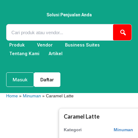
Lewati
ke
konten
Solusi Penjualan Anda
Produk
Vendor
Business Suites
Tentang Kami
Artikel
Masuk
Daftar
Home
»
Minuman
» Caramel Latte
Caramel Latte
Kategori
Minuman