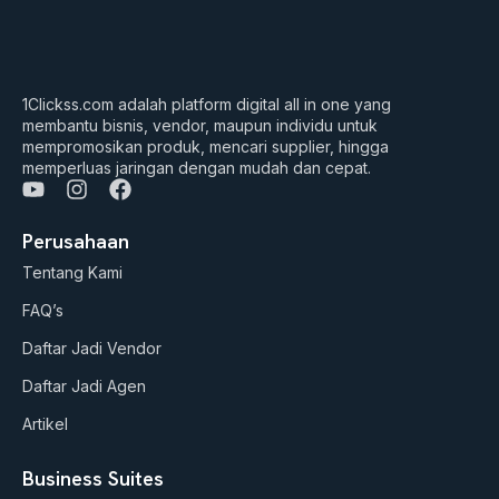
1Clickss.com adalah platform digital all in one yang
membantu bisnis, vendor, maupun individu untuk
mempromosikan produk, mencari supplier, hingga
memperluas jaringan dengan mudah dan cepat.
Y
I
F
o
n
a
u
s
c
Perusahaan
t
t
e
Tentang Kami
u
a
b
b
g
o
FAQ’s
e
r
o
a
k
Daftar Jadi Vendor
m
Daftar Jadi Agen
Artikel
Business Suites