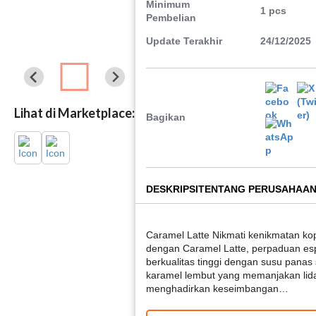
Minimum
1 pcs
Pembelian
Update Terakhir
24/12/2025
Lihat di Marketplace:
Bagikan
DESKRIPSI
TENTANG PERUSAHAA
Caramel Latte Nikmati kenikmatan ko
dengan Caramel Latte, perpaduan esp
berkualitas tinggi dengan susu panas
karamel lembut yang memanjakan lida
menghadirkan keseimbangan…