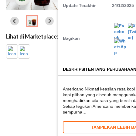
Update Terakhir
24/12/2025
Lihat di Marketplace:
Bagikan
DESKRIPSI
TENTANG PERUSAHAA
Americano Nikmati keaslian rasa kop
kopi pilihan yang diseduh menggunaka
menghadirkan cita rasa yang bersih 
Setiap tegukan Americano memberik
sempurna…
TAMPILKAN LEBIH B