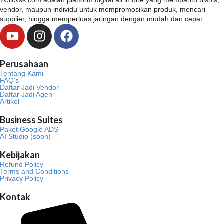
vendor, maupun individu untuk mempromosikan produk, mencari
supplier, hingga memperluas jaringan dengan mudah dan cepat.
Y
I
F
o
n
a
u
s
c
Perusahaan
t
t
e
Tentang Kami
u
a
b
FAQ’s
Daftar Jadi Vendor
b
g
o
Daftar Jadi Agen
Artikel
e
r
o
a
k
Business Suites
m
Paket Google ADS
AI Studio (soon)
Kebijakan
Refund Policy
Terms and Conditions
Privacy Policy
Kontak