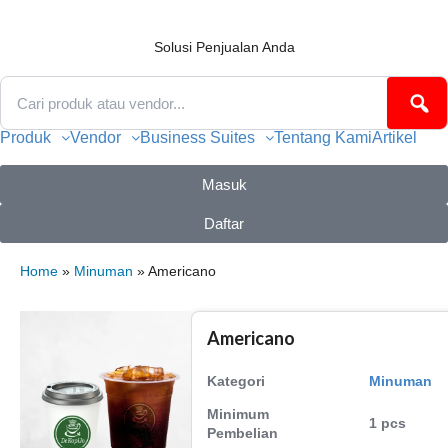
Lewati
ke
konten
Solusi Penjualan Anda
Produk
Vendor
Business Suites
Tentang Kami
Artikel
Masuk
Daftar
Home
»
Minuman
» Americano
Americano
Kategori
Minuman
Minimum
1 pcs
Pembelian