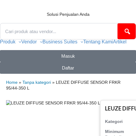
Lewati
ke
konten
Solusi Penjualan Anda
Produk
Vendor
Business Suites
Tentang Kami
Artikel
Masuk
Daftar
Home
»
Tanpa kategori
» LEUZE DIFFUSE SENSOR FRKR
95/44-350 L
LEUZE DIFF
Kategori
Minimum