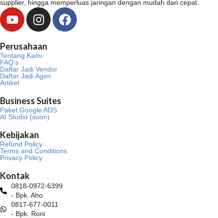
supplier, hingga memperluas jaringan dengan mudah dan cepat.
Y
I
F
o
n
a
u
s
c
Perusahaan
t
t
e
Tentang Kami
u
a
b
FAQ’s
Daftar Jadi Vendor
b
g
o
Daftar Jadi Agen
Artikel
e
r
o
a
k
Business Suites
m
Paket Google ADS
AI Studio (soon)
Kebijakan
Refund Policy
Terms and Conditions
Privacy Policy
Kontak
0818-0972-6399
- Bpk. Aho
0817-677-0011
- Bpk. Roni