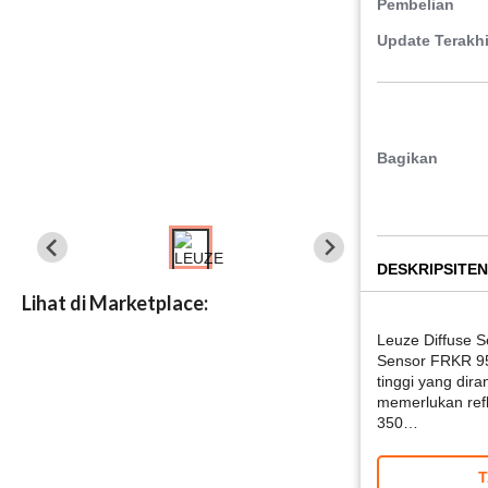
Pembelian
Update Terakhi
Bagikan
DESKRIPSI
TEN
Lihat di Marketplace:
Leuze Diffuse 
Sensor FRKR 95/
tinggi yang dir
memerlukan refl
350…
T