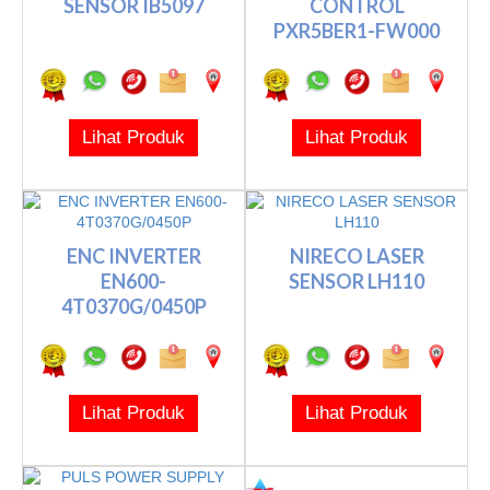
SENSOR IB5097
CONTROL
PXR5BER1-FW000
Lihat Produk
Lihat Produk
ENC INVERTER
NIRECO LASER
EN600-
SENSOR LH110
4T0370G/0450P
Lihat Produk
Lihat Produk