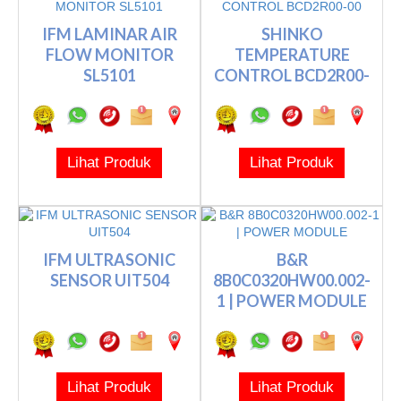
IFM LAMINAR AIR
SHINKO
FLOW MONITOR
TEMPERATURE
SL5101
CONTROL BCD2R00-
00
Lihat Produk
Lihat Produk
IFM ULTRASONIC
B&R
SENSOR UIT504
8B0C0320HW00.002-
1 | POWER MODULE
Lihat Produk
Lihat Produk