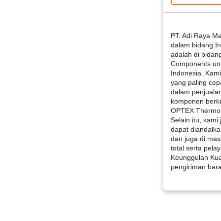
PT. Adi Raya M
dalam bidang Ind
adalah di bidan
Components unt
Indonesia. Kam
yang paling ce
dalam penjualan
komponen berkua
OPTEX Thermome
Selain itu, kam
dapat diandalka
dan juga di m
total serta pela
Keunggulan Kual
pengiriman bar