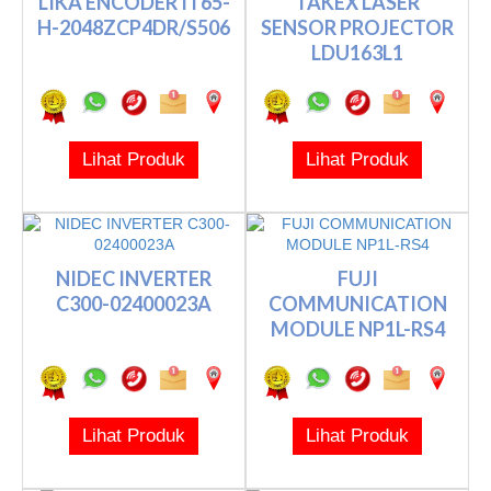
LIKA ENCODER IT65-
TAKEX LASER
H-2048ZCP4DR/S506
SENSOR PROJECTOR
LDU163L1
Lihat Produk
Lihat Produk
NIDEC INVERTER
FUJI
C300-02400023A
COMMUNICATION
MODULE NP1L-RS4
Lihat Produk
Lihat Produk