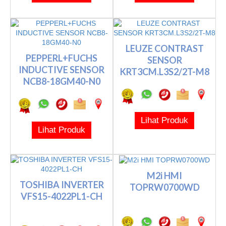
LEUZE CONTRAST
PEPPERL+FUCHS
SENSOR
INDUCTIVE SENSOR
KRT3CM.L3S2/2T-M8
NCB8-18GM40-N0
Lihat Produk
Lihat Produk
M2i HMI
TOSHIBA INVERTER
TOPRW0700WD
VFS15-4022PL1-CH