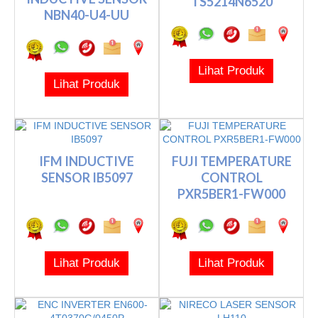
TS5214N6520
NBN40-U4-UU
Lihat Produk
Lihat Produk
IFM INDUCTIVE
FUJI TEMPERATURE
SENSOR IB5097
CONTROL
PXR5BER1-FW000
Lihat Produk
Lihat Produk