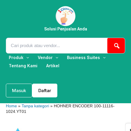
Lewati
ke
konten
Solusi Penjualan Anda
Produk
Vendor
Business Suites
Tentang Kami
Artikel
Masuk
Daftar
Home
»
Tanpa kategori
» HOHNER ENCODER 100-11116-
1024.YT01