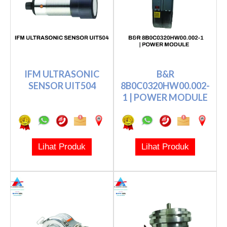
IFM ULTRASONIC
B&R
SENSOR UIT504
8B0C0320HW00.002-
1 | POWER MODULE
Lihat Produk
Lihat Produk