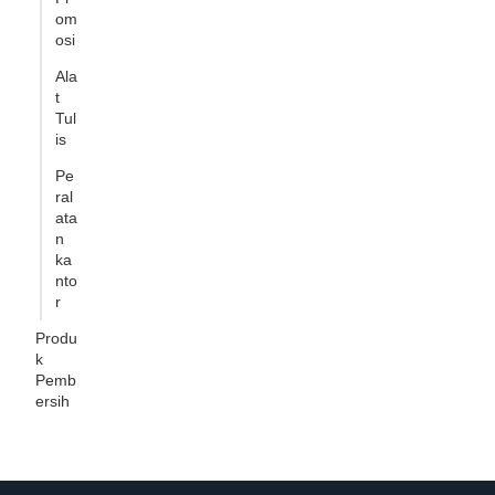
om
osi
Ala
t
Tul
is
Pe
ral
ata
n
ka
nto
r
Produ
k
Pemb
ersih