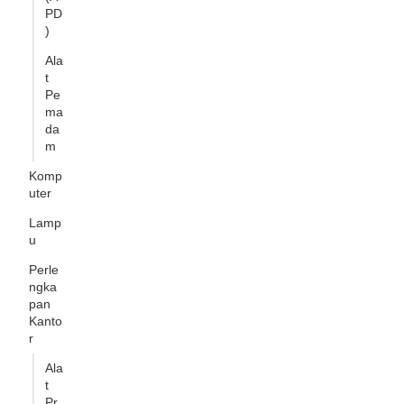
PD
)
Ala
t
Pe
ma
da
m
Komp
uter
Lamp
u
Perle
ngka
pan
Kanto
r
Ala
t
Pr