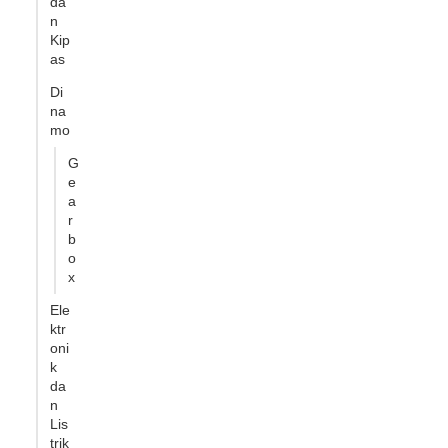
da
n
Kip
as
Di
na
mo
G
e
a
r
b
o
x
Ele
ktr
oni
k
da
n
Lis
trik