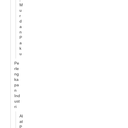
M
u
r
d
a
n
P
a
k
u
Pe
rle
ng
ka
pa
n
Ind
ust
ri
Al
at
P