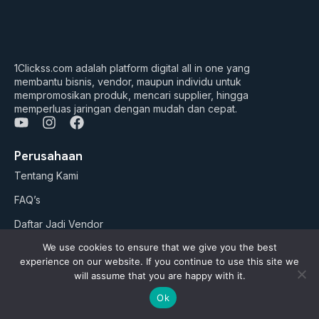
1Clickss.com adalah platform digital all in one yang
membantu bisnis, vendor, maupun individu untuk
mempromosikan produk, mencari supplier, hingga
memperluas jaringan dengan mudah dan cepat.
Y
I
F
o
n
a
u
s
c
Perusahaan
t
t
e
Tentang Kami
u
a
b
b
g
o
FAQ’s
e
r
o
a
k
Daftar Jadi Vendor
m
We use cookies to ensure that we give you the best
Daftar Jadi Agen
experience on our website. If you continue to use this site we
Artikel
will assume that you are happy with it.
Ok
Business Suites