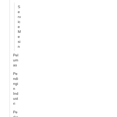
S
e
rv
ic
e
M
e
si
n
Pel
um
as
Pe
ndi
ngi
n
Ind
ust
ri
Pe