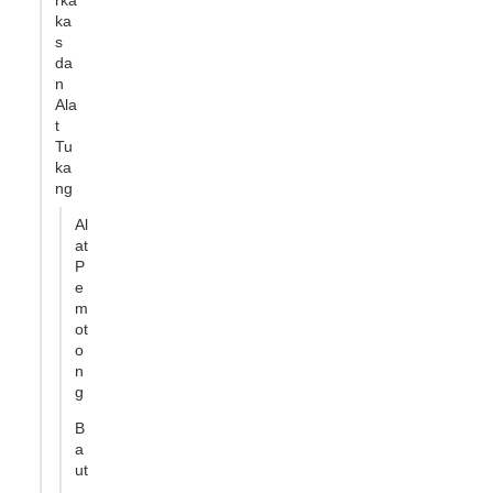
rka
ka
s
da
n
Ala
t
Tu
ka
ng
Al
at
P
e
m
ot
o
n
g
B
a
ut
,