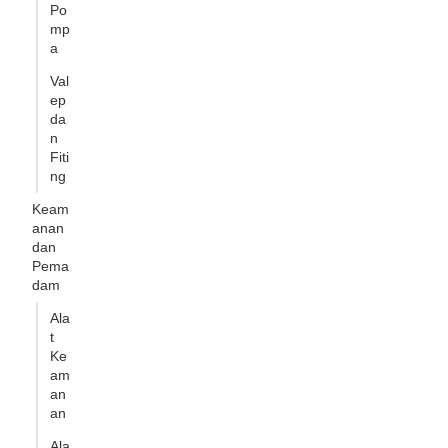
Po
mp
a
Val
ep
da
n
Fiti
ng
Keam
anan
dan
Pema
dam
Ala
t
Ke
am
an
an
Ala