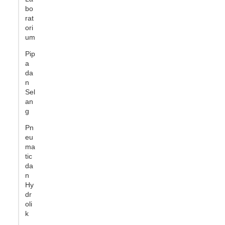
bo
rat
ori
um
Pip
a
da
n
Sel
an
g
Pn
eu
ma
tic
da
n
Hy
dr
oli
k