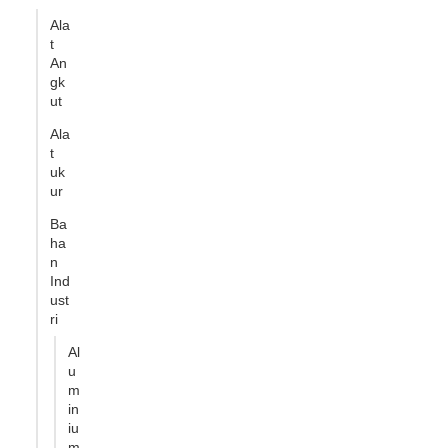
Ala
t
An
gk
ut
Ala
t
uk
ur
Ba
ha
n
Ind
ust
ri
Al
u
m
in
iu
m