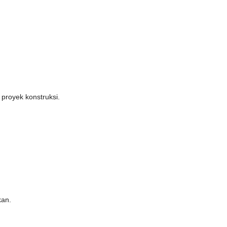
royek konstruksi.
kan.