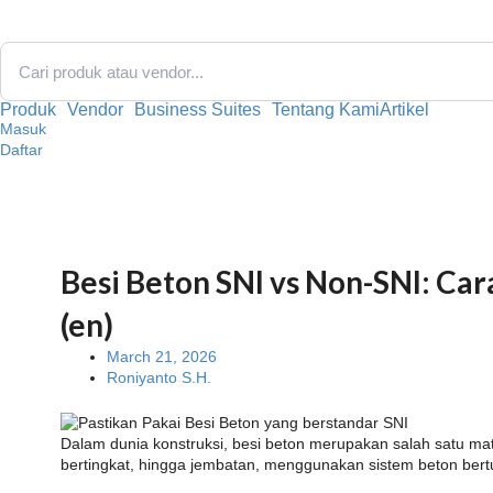
Skip
to
content
Produk
Vendor
Business Suites
Tentang Kami
Artikel
Masuk
Daftar
Besi Beton SNI vs Non-SNI: Ca
(en)
March 21, 2026
Roniyanto S.H.
Dalam dunia konstruksi, besi beton merupakan salah satu m
bertingkat, hingga jembatan, menggunakan sistem beton ber