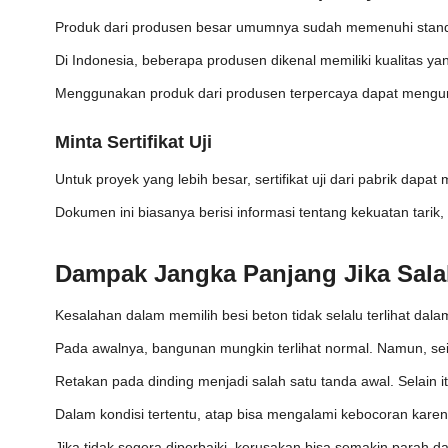
Produk dari produsen besar umumnya sudah memenuhi standar
Di Indonesia, beberapa produsen dikenal memiliki kualitas y
Menggunakan produk dari produsen terpercaya dapat menguran
Minta Sertifikat Uji
Untuk proyek yang lebih besar, sertifikat uji dari pabrik dap
Dokumen ini biasanya berisi informasi tentang kekuatan tarik, b
Dampak Jangka Panjang Jika Sala
Kesalahan dalam memilih besi beton tidak selalu terlihat dala
Pada awalnya, bangunan mungkin terlihat normal. Namun, sei
Retakan pada dinding menjadi salah satu tanda awal. Selain i
Dalam kondisi tertentu, atap bisa mengalami kebocoran karen
Jika tidak segera diperbaiki, kerusakan bisa semakin parah 