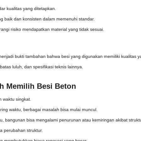
 kualitas yang ditetapkan.
ang baik dan konsisten dalam memenuhi standar.
gi risiko mendapatkan material yang tidak sesuai.
at menjadi bukti tambahan bahwa besi yang digunakan memiliki kualitas y
atas luluh, dan spesifikasi teknis lainnya.
h Memilih Besi Beton
m waktu singkat.
ring waktu, berbagai masalah bisa mulai muncul.
tu, bangunan bisa mengalami penurunan atau kemiringan akibat struktu
a perubahan struktur.
dan membutuhkan biaya renovasi yang besar.