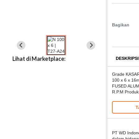
Bagikan
Lihat di Marketplace:
DESKRIPSI
Grade KASAR
100 x 6 x 16m
FUSED ALUM
R.P.M Produ
T
PT WD Indone
dalam bidang 