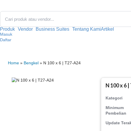
Lewati
ke
konten
Produk
Vendor
Business Suites
Tentang Kami
Artikel
Masuk
Daftar
Home
»
Bengkel
» N 100 x 6 | T27-A24
N 100 x 6 
Kategori
Minimum
Pembelian
Update Terak