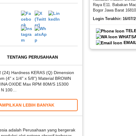
Raya E11. Babakan Mad
Bogor Jawa Barat 1681
Login Terakhir: 16/07/
TEL
WHATS
EMAI
TENTANG PERUSAHAAN
 (24) Hardness KERAS (Q) Dimension
m (4" x 1/4" x 5/8") Material BROWN
INA OXIDE Max RPM 80M/S 15300
k N 100…
AMPILKAN LEBIH BANYAK
sia adalah Perusahaan yang bergerak
produksi alat potong abrasif terbesar