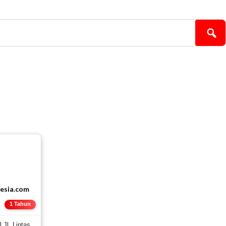
esia.com
E
1 Tahun
 Jl. Lintas