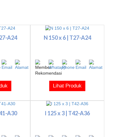
T27-A24
N 150 x 6 | T27-A24
oduk
Lihat Produk
T41-A30
I 125 x 3 | T42-A36