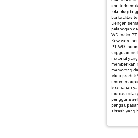
dan terkemuka
teknologi tin
berkualitas te
Dengan sema
pelanggan da
WD maka PT W
Kawasan Indus
PT WD Indone
unggulan mel
material yang
memberikan h
memotong dan
Mutu produk 
umum maupun 
keamanan yang 
menjadi nila
pengguna se
pangsa pasar 
abrasif yang 