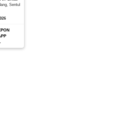
ang, Sentul
0
2026
EPON
APP
L