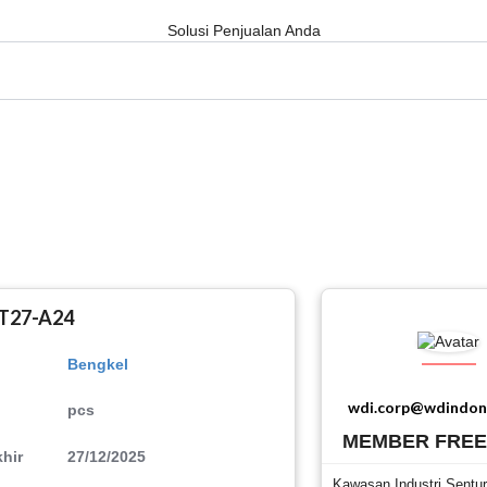
Solusi Penjualan Anda
| T27-A24
Bengkel
wdi.corp@wdindon
pcs
MEMBER FRE
hir
27/12/2025
Kawasan Industri Senturl