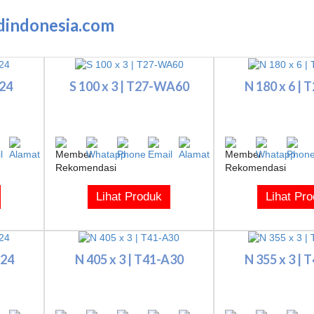
dindonesia.com
A24
S 100 x 3 | T27-WA60
N 180 x 6 | 
Lihat Produk
Lihat Pr
A24
N 405 x 3 | T41-A30
N 355 x 3 | 