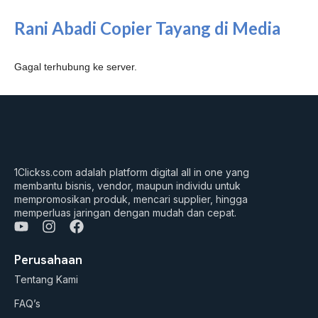
Rani Abadi Copier Tayang di Media
Gagal terhubung ke server.
1Clickss.com adalah platform digital all in one yang
membantu bisnis, vendor, maupun individu untuk
mempromosikan produk, mencari supplier, hingga
memperluas jaringan dengan mudah dan cepat.
Y
I
F
o
n
a
u
s
c
Perusahaan
t
t
e
Tentang Kami
u
a
b
b
g
o
FAQ’s
e
r
o