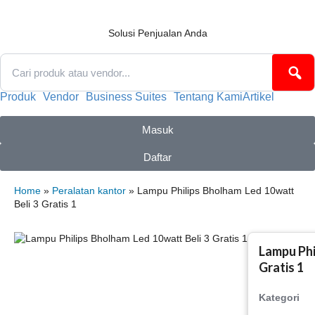
Lewati
ke
konten
Solusi Penjualan Anda
Produk
Vendor
Business Suites
Tentang Kami
Artikel
Masuk
Daftar
Home
»
Peralatan kantor
» Lampu Philips Bholham Led 10watt
Beli 3 Gratis 1
Lampu Phi
Gratis 1
Kategori