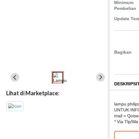
Minimum
Pembelian
Update Tera
Bagikan
DESKRIPSI
Lihat di Marketplace:
lampu philip
UNTUK INFO
mail = Qois
* Via Tlp/W