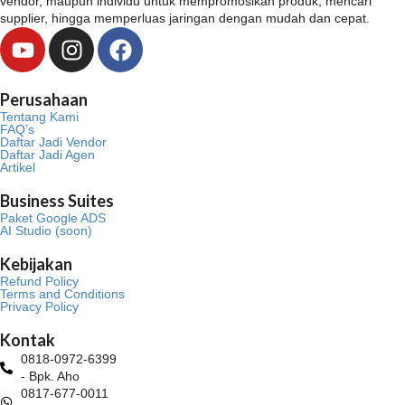
vendor, maupun individu untuk mempromosikan produk, mencari
supplier, hingga memperluas jaringan dengan mudah dan cepat.
Y
I
F
o
n
a
u
s
c
Perusahaan
t
t
e
Tentang Kami
u
a
b
FAQ’s
Daftar Jadi Vendor
b
g
o
Daftar Jadi Agen
Artikel
e
r
o
a
k
Business Suites
m
Paket Google ADS
AI Studio (soon)
Kebijakan
Refund Policy
Terms and Conditions
Privacy Policy
Kontak
0818-0972-6399
- Bpk. Aho
0817-677-0011