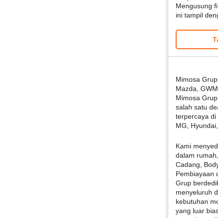
Mengusung fi
ini tampil d
T
Mimosa Grup 
Mazda, GWM 
Mimosa Grup d
salah satu de
terpercaya di
MG, Hyundai,
Kami menyedi
dalam rumah,
Cadang, Body
Pembiayaan d
Grup berdedi
menyeluruh d
kebutuhan mo
yang luar bia