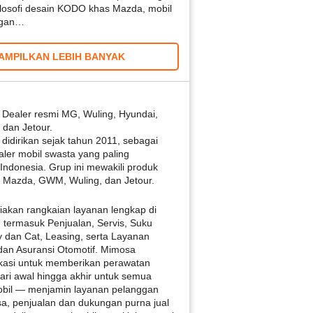
losofi desain KODO khas Mazda, mobil
engan…
AMPILKAN LEBIH BANYAK
Dealer resmi MG, Wuling, Hyundai,
dan Jetour.
idirikan sejak tahun 2011, sebagai
aler mobil swasta yang paling
 Indonesia. Grup ini mewakili produk
 Mazda, GWM, Wuling, dan Jetour.
akan rangkaian layanan lengkap di
 termasuk Penjualan, Servis, Suku
 dan Cat, Leasing, serta Layanan
an Asuransi Otomotif. Mimosa
kasi untuk memberikan perawatan
ari awal hingga akhir untuk semua
bil — menjamin layanan pelanggan
sa, penjualan dan dukungan purna jual