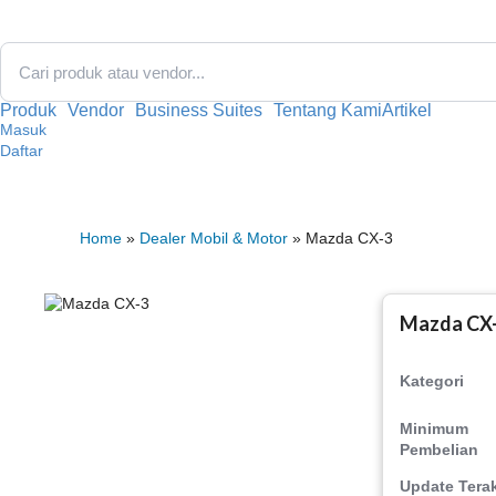
Lewati
ke
konten
Produk
Vendor
Business Suites
Tentang Kami
Artikel
Masuk
Daftar
Home
»
Dealer Mobil & Motor
» Mazda CX-3
Mazda CX
Kategori
Minimum
Pembelian
Update Terak