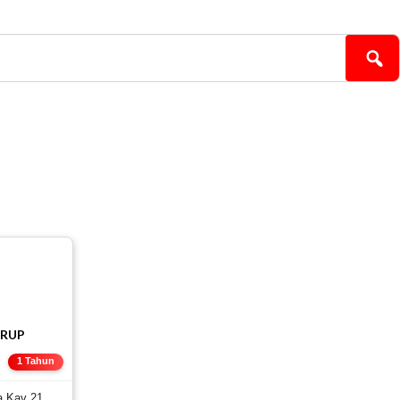
GRUP
E
1 Tahun
a Kav 21