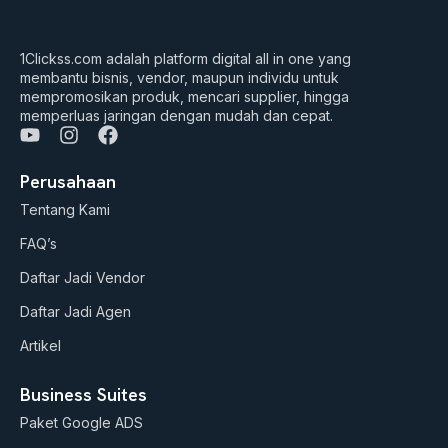
1Clickss.com adalah platform digital all in one yang
membantu bisnis, vendor, maupun individu untuk
mempromosikan produk, mencari supplier, hingga
memperluas jaringan dengan mudah dan cepat.
Y
I
F
o
n
a
u
s
c
Perusahaan
t
t
e
Tentang Kami
u
a
b
b
g
o
FAQ’s
e
r
o
a
k
Daftar Jadi Vendor
m
Daftar Jadi Agen
Artikel
Business Suites
Paket Google ADS