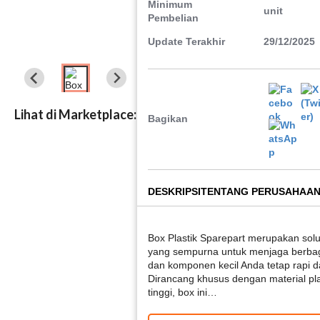
Minimum
unit
Pembelian
Update Terakhir
29/12/2025
Lihat di Marketplace:
Bagikan
DESKRIPSI
TENTANG PERUSAHAA
Box Plastik Sparepart merupakan sol
yang sempurna untuk menjaga berbaga
dan komponen kecil Anda tetap rapi da
Dirancang khusus dengan material plas
tinggi, box ini…