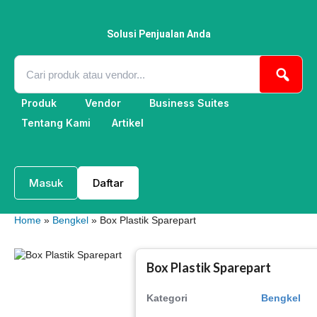
Lewati
ke
konten
Solusi Penjualan Anda
Produk
Vendor
Business Suites
Tentang Kami
Artikel
Masuk
Daftar
Home
»
Bengkel
» Box Plastik Sparepart
Box Plastik Sparepart
Kategori
Bengkel