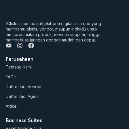
1Clickss.com adalah platform digital all in one yang
membantu bisnis, vendor, maupun individu untuk
mempromosikan produk, mencari supplier, hingga
memperluas jaringan dengan mudah dan cepat.
Y
I
F
o
n
a
u
s
c
Perusahaan
t
t
e
Tentang Kami
u
a
b
b
g
o
FAQ’s
e
r
o
a
k
Daftar Jadi Vendor
m
Daftar Jadi Agen
Artikel
Business Suites
Paket Google ADS