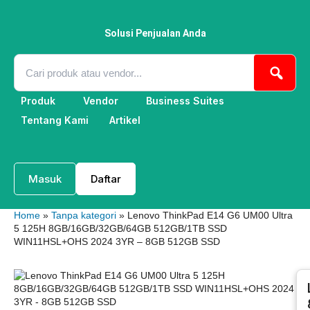
Lewati
ke
konten
Solusi Penjualan Anda
Produk
Vendor
Business Suites
Tentang Kami
Artikel
Masuk
Daftar
Home
»
Tanpa kategori
» Lenovo ThinkPad E14 G6 UM00 Ultra
5 125H 8GB/16GB/32GB/64GB 512GB/1TB SSD
WIN11HSL+OHS 2024 3YR – 8GB 512GB SSD