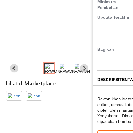
Minimum
Pembelian
Update Terakhir
Bagikan
DESKRIPSI
TENT
Lihat di Marketplace:
Rawon khas krato
sultan, dimasak d
dioleh oleh mantan
Yogyakarta. Dimas
dipadukan bumbu t