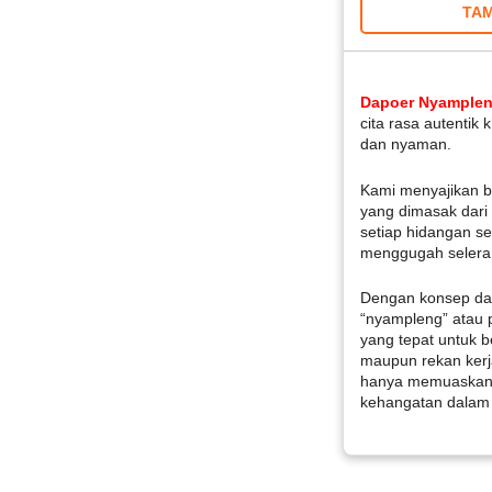
TAM
Dapoer Nyample
cita rasa autenti
dan nyaman.
Kami menyajikan be
yang dimasak dari 
setiap hidangan se
menggugah selera
Dengan konsep da
“nyampleng” atau p
yang tepat untuk 
maupun rekan kerj
hanya memuaskan 
kehangatan dalam 