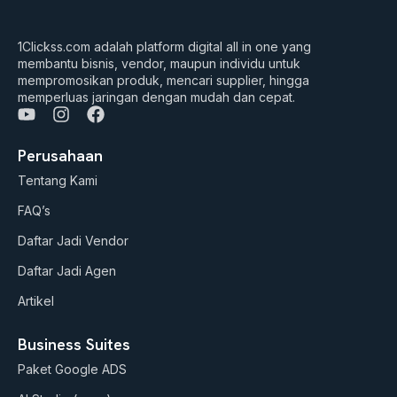
1Clickss.com adalah platform digital all in one yang
membantu bisnis, vendor, maupun individu untuk
mempromosikan produk, mencari supplier, hingga
memperluas jaringan dengan mudah dan cepat.
Y
I
F
o
n
a
u
s
c
Perusahaan
t
t
e
Tentang Kami
u
a
b
b
g
o
FAQ’s
e
r
o
a
k
Daftar Jadi Vendor
m
Daftar Jadi Agen
Artikel
Business Suites
Paket Google ADS