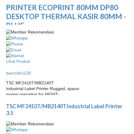
PRINTER ECOPRINT 80MM DP80
DESKTOP THERMAL KASIR 80MM -
BLUE...
Lihat Produk
barcode1128
TSC MF2410T/MB2140T
Industrial Label Printer Rugged, space-
saving operation for HIGHT-
VOLUME 3.5"color LCD Touch Screen model number MF2410T
TSC MF2410T/MB2140TIndustrial Label Printer
resolution (of a photo) 8 dots/mm (203 dpi) print mode
Thermal sensing and thermal transfer…
3.5