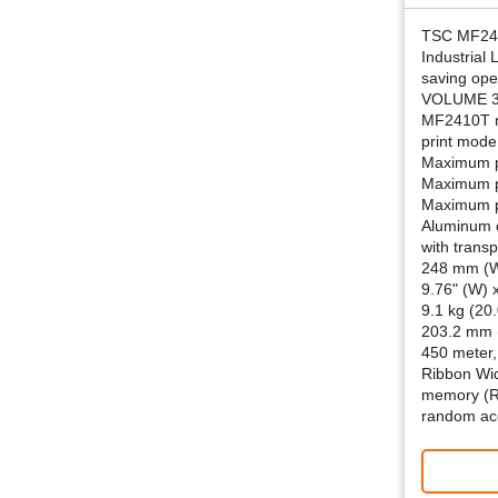
TSC MF24
Industrial
saving ope
VOLUME 3.
MF2410T re
print mode
Maximum p
Maximum pr
Maximum p
Aluminum 
with trans
248 mm (W
9.76" (W) 
9.1 kg (20
203.2 mm (
450 meter, 
Ribbon Wid
memory (R
random a