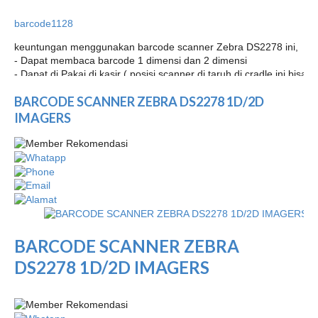
barcode1128
keuntungan menggunakan barcode scanner Zebra DS2278 ini,
- Dapat membaca barcode 1 dimensi dan 2 dimensi
- Dapat di Pakai di kasir ( posisi scanner di taruh di cradle ini bi
Cradel Option
BARCODE SCANNER ZEBRA DS2278 1D/2D
- Bs di cas tanpa menggunakan cradle, dlm pengisian baterai, bs
kabel usb micro HP / di cas menggunakan charger HP.
IMAGERS
- utk di Gudang / warehouse sgt cocok, daya tahan unit cukup kuat.
…
BARCODE SCANNER ZEBRA
DS2278 1D/2D IMAGERS