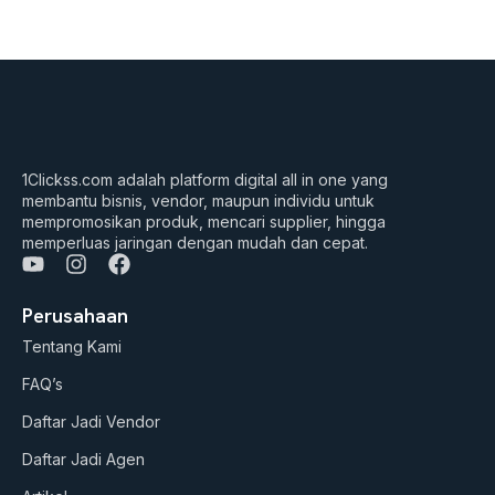
1Clickss.com adalah platform digital all in one yang
membantu bisnis, vendor, maupun individu untuk
mempromosikan produk, mencari supplier, hingga
memperluas jaringan dengan mudah dan cepat.
Y
I
F
o
n
a
u
s
c
Perusahaan
t
t
e
Tentang Kami
u
a
b
b
g
o
FAQ’s
e
r
o
a
k
Daftar Jadi Vendor
m
Daftar Jadi Agen