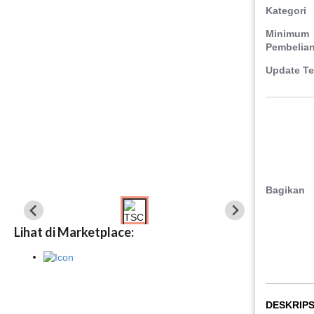
Kategori
Minimum
Pembelia
Update Te
Bagikan
Lihat di Marketplace:
DESKRIPS