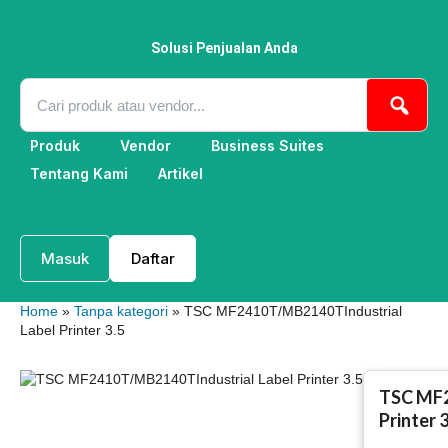
Lewati
ke
konten
Solusi Penjualan Anda
Produk
Vendor
Business Suites
Tentang Kami
Artikel
Masuk
Daftar
Home
»
Tanpa kategori
» TSC MF2410T/MB2140TIndustrial
Label Printer 3.5
TSC MF2
Printer 3