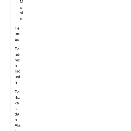
M
e
si
n
Pel
um
as
Pe
ndi
ngi
n
Ind
ust
ri
Pe
rka
ka
s
da
n
Ala
t