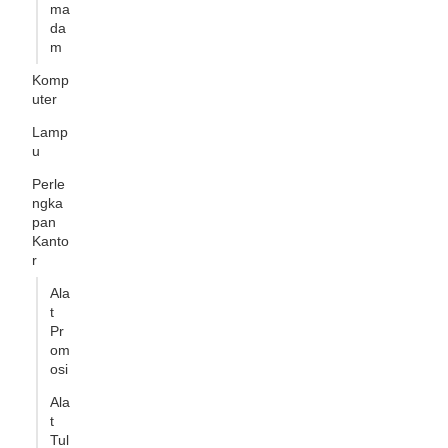
ma
da
m
Komp
uter
Lamp
u
Perle
ngka
pan
Kanto
r
Ala
t
Pr
om
osi
Ala
t
Tul