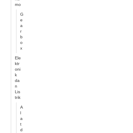
mo
G
e
a
r
b
o
x
Ele
ktr
oni
k
da
n
Lis
trik
A
l
a
t
d