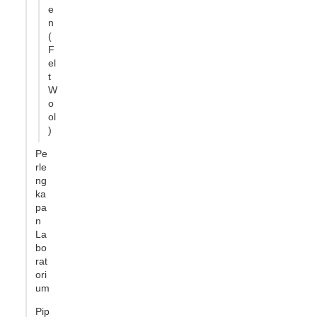
e
n
(
F
el
t
W
o
ol
)
Pe
rle
ng
ka
pa
n
La
bo
rat
ori
um
Pip