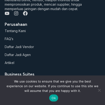
mempromosikan produk, mencari supplier, hingga
memperluas jaringan dengan mudah dan cepat.
Y
I
F
o
n
a
u
s
c
Perusahaan
t
t
e
Tentang Kami
u
a
b
b
g
o
FAQ’s
e
r
o
a
k
Daftar Jadi Vendor
m
Daftar Jadi Agen
Artikel
Business Suites
Paket Google ADS
We use cookies to ensure that we give you the best
experience on our website. If you continue to use this site we
AI Studio (soon)
will assume that you are happy with it.
Ok
Kebijakan