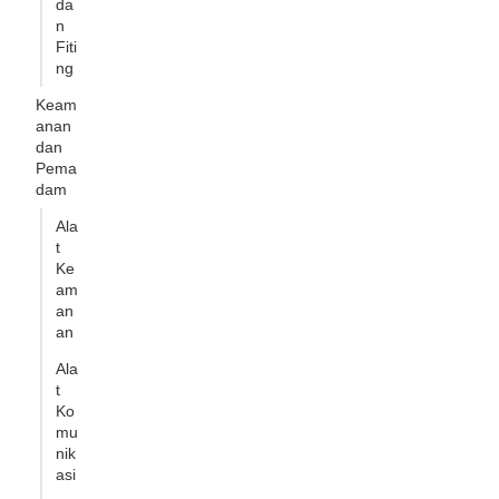
da
n
Fiti
ng
Keam
anan
dan
Pema
dam
Ala
t
Ke
am
an
an
Ala
t
Ko
mu
nik
asi