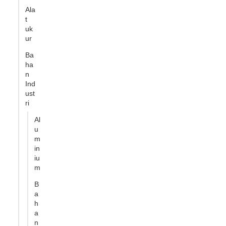
Ala
t
uk
ur
Ba
ha
n
Ind
ust
ri
Al
u
m
in
iu
m
B
a
h
a
n