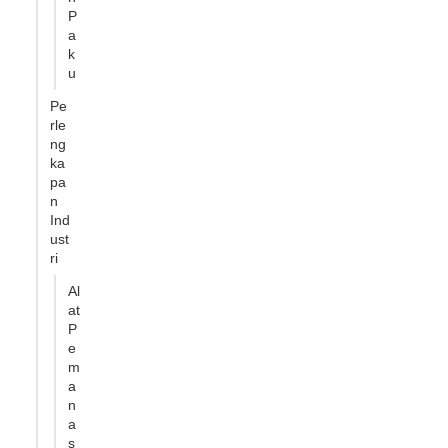
P
a
k
u
Pe
rle
ng
ka
pa
n
Ind
ust
ri
Al
at
P
e
m
a
n
a
s