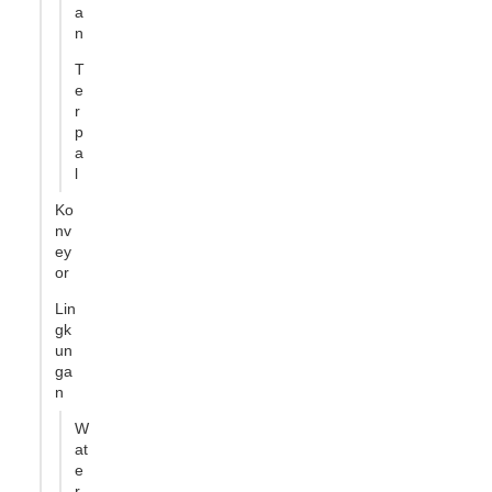
a
n
T
e
r
p
a
l
Ko
nv
ey
or
Lin
gk
un
ga
n
W
at
e
r