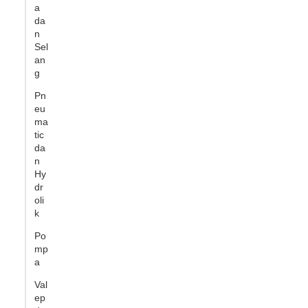
a
da
n
Sel
an
g
Pn
eu
ma
tic
da
n
Hy
dr
oli
k
Po
mp
a
Val
ep