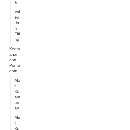
a
Val
ep
da
n
Fiti
ng
Keam
anan
dan
Pema
dam
Ala
t
Ke
am
an
an
Ala
t
Ko