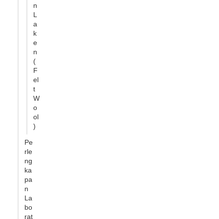
n
L
a
k
e
n
(
F
el
t
W
o
ol
)
Pe
rle
ng
ka
pa
n
La
bo
rat