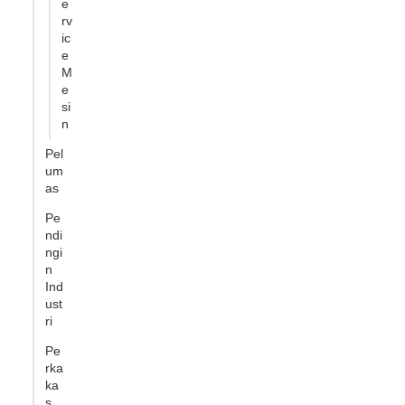
e
rv
ic
e
M
e
si
n
Pel
um
as
Pe
ndi
ngi
n
Ind
ust
ri
Pe
rka
ka
s