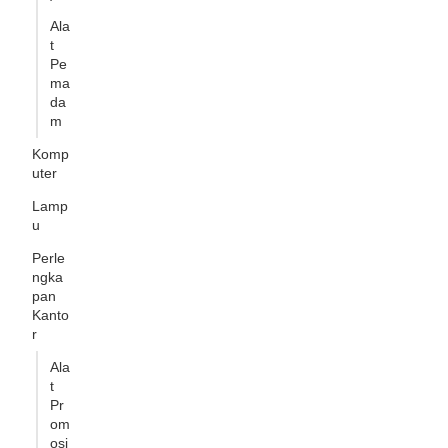
Ala
t
Pe
ma
da
m
Komp
uter
Lamp
u
Perle
ngka
pan
Kanto
r
Ala
t
Pr
om
osi