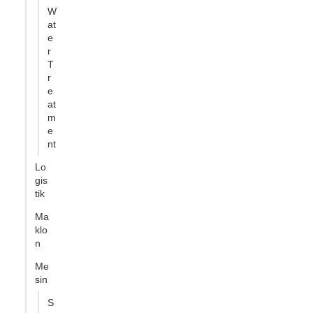
W
at
e
r
T
r
e
at
m
e
nt
Lo
gis
tik
Ma
klo
n
Me
sin
S