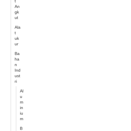
t
An
gk
ut
Ala
t
uk
ur
Ba
ha
n
Ind
ust
ri
Al
u
m
in
iu
m
B