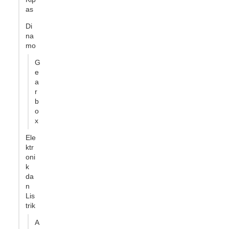
as
Di
na
mo
G
e
a
r
b
o
x
Ele
ktr
oni
k
da
n
Lis
trik
A