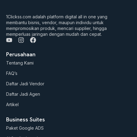
1Clickss.com adalah platform digital all in one yang
membantu bisnis, vendor, maupun individu untuk
mempromosikan produk, mencari supplier, hingga
memperluas jaringan dengan mudah dan cepat.
Y
I
F
o
n
a
u
s
c
Perusahaan
t
t
e
Tentang Kami
u
a
b
b
g
o
FAQ’s
e
r
o
a
k
Daftar Jadi Vendor
m
Daftar Jadi Agen
Artikel
Business Suites
Paket Google ADS