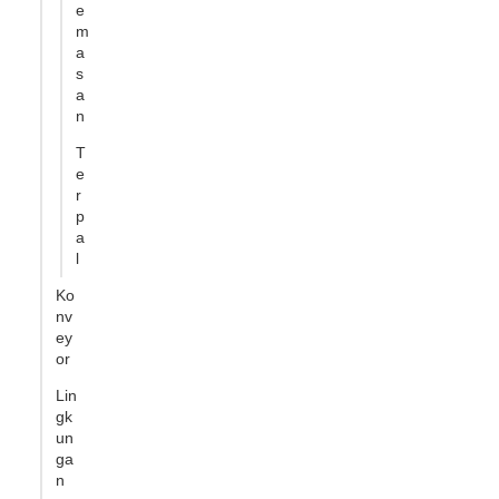
e
m
a
s
a
n
T
e
r
p
a
l
Ko
nv
ey
or
Lin
gk
un
ga
n