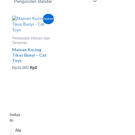
Harga
Harga
Diskon!
aslinya
saat
adalah:
ini
Rp11.000.
adalah:
Rp0.
'Pelawatan Hewan dan
Tanaman
Mainan Kucing
Tikus Bunyi – Cat
Toys
Rp
11.000
Rp
0
Indus
tri
Ala