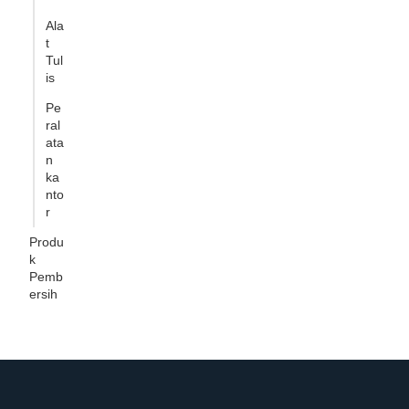
Ala
t
Tul
is
Pe
ral
ata
n
ka
nto
r
Produ
k
Pemb
ersih