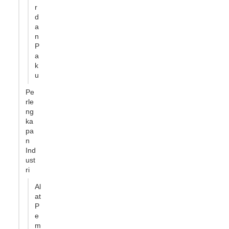
r
d
a
n
P
a
k
u
Pe
rle
ng
ka
pa
n
Ind
ust
ri
Al
at
P
e
m