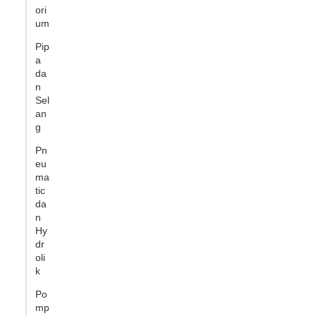
ori
um
Pip
a
da
n
Sel
an
g
Pn
eu
ma
tic
da
n
Hy
dr
oli
k
Po
mp