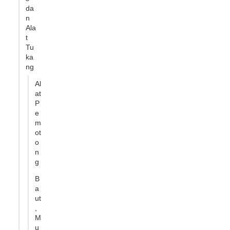
da
n
Ala
t
Tu
ka
ng
Al
at
P
e
m
ot
o
n
g
B
a
ut
,
M
u