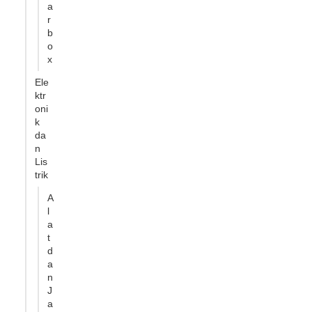
a
r
b
o
x
Ele
ktr
oni
k
da
n
Lis
trik
A
l
a
t
d
a
n
J
a