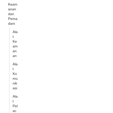
Keam
anan
dan
Pema
dam
Ala
t
Ke
am
an
an
Ala
t
Ko
mu
nik
asi
Ala
t
Pel
ac