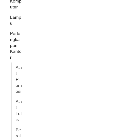
Komp
uter
Lamp
u
Perle
ngka
pan
Kanto
r
Ala
t
Pr
om
osi
Ala
t
Tul
is
Pe
ral