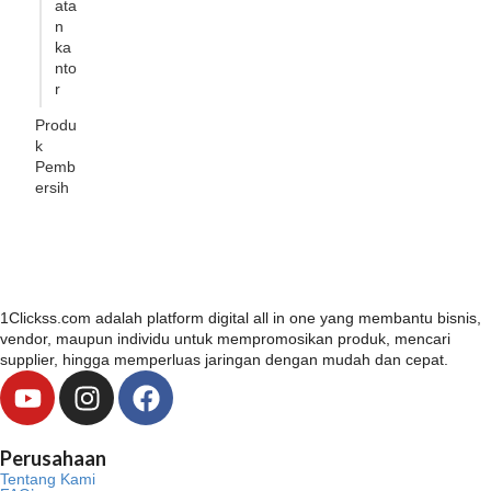
ata
n
ka
nto
r
Produ
k
Pemb
ersih
1Clickss.com adalah platform digital all in one yang membantu bisnis,
vendor, maupun individu untuk mempromosikan produk, mencari
supplier, hingga memperluas jaringan dengan mudah dan cepat.
Y
I
F
o
n
a
u
s
c
Perusahaan
t
t
e
Tentang Kami