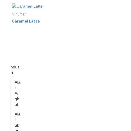
Minuman
Caramel Latte
Indus
tri
Ala
t
An
gk
ut
Ala
t
uk
ur