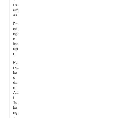
Pel
um
as
Pe
ndi
ngi
n
Ind
ust
ri
Pe
rka
ka
s
da
n
Ala
t
Tu
ka
ng