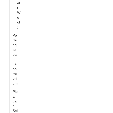
el
t
W
o
ol
)
Pe
rle
ng
ka
pa
n
La
bo
rat
ori
um
Pip
a
da
n
Sel