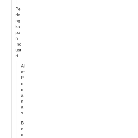
Pe
rle
ng
ka
pa
n
Ind
ust
ri
Al
at
P
e
m
a
n
a
s
B
e
a