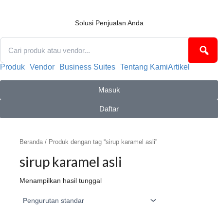
Lewati
ke
konten
Solusi Penjualan Anda
Produk
Vendor
Business Suites
Tentang Kami
Artikel
Masuk
Daftar
Beranda
/ Produk dengan tag “sirup karamel asli”
sirup karamel asli
Menampilkan hasil tunggal