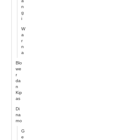
a
n
g
i
W
a
r
n
a
Blo
we
r
da
n
Kip
as
Di
na
mo
G
e