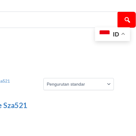
ID
e Sza521