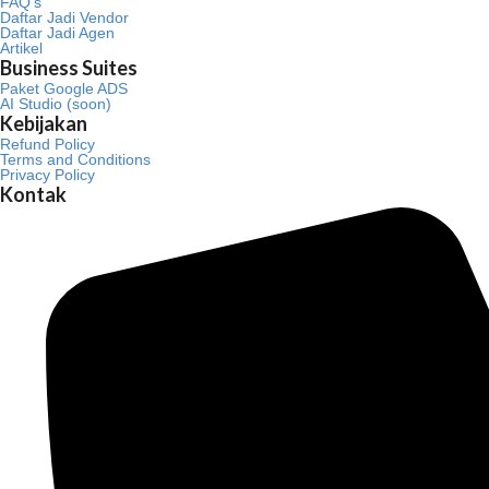
FAQ’s
Daftar Jadi Vendor
Daftar Jadi Agen
Artikel
Business Suites
Paket Google ADS
AI Studio (soon)
Kebijakan
Refund Policy
Terms and Conditions
Privacy Policy
Kontak