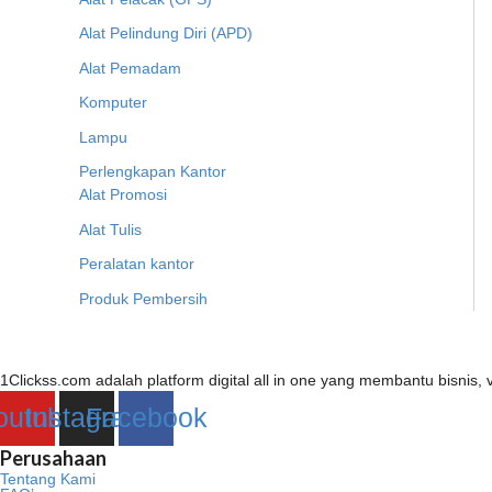
Alat Pelindung Diri (APD)
Alat Pemadam
Komputer
Lampu
Perlengkapan Kantor
Alat Promosi
Alat Tulis
Peralatan kantor
Produk Pembersih
1Clickss.com adalah platform digital all in one yang membantu bisni
outube
Instagram
Facebook
Perusahaan
Tentang Kami