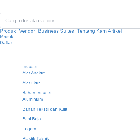
Lewati
ke
konten
Produk
Vendor
Business Suites
Tentang Kami
Artikel
Masuk
Daftar
Industri
Alat Angkut
Alat ukur
Bahan Industri
Aluminium
Bahan Tekstil dan Kulit
Besi Baja
Logam
Plastik Teknik