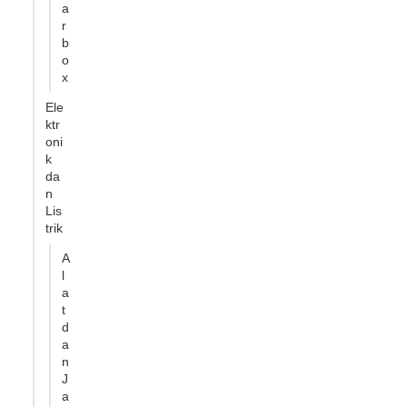
a
r
b
o
x
Ele
ktr
oni
k
da
n
Lis
trik
A
l
a
t
d
a
n
J
a