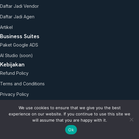
Daftar Jadi Vendor
Daftar Jadi Agen
Artikel
Business Suites
Paket Google ADS
AI Studio (soon)
Kebijakan
Refund Policy
Terms and Conditions
Privacy Policy
Kontak
We use cookies to ensure that we give you the best
0818-0972-6399
experience on our website. If you continue to use this site we
- Bpk. Aho
will assume that you are happy with it.
0817-677-0011
Ok
- Bpk. Roni