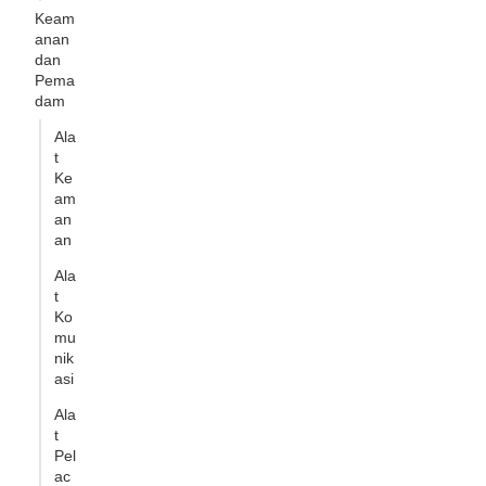
Keam
anan
dan
Pema
dam
Ala
t
Ke
am
an
an
Ala
t
Ko
mu
nik
asi
Ala
t
Pel
ac