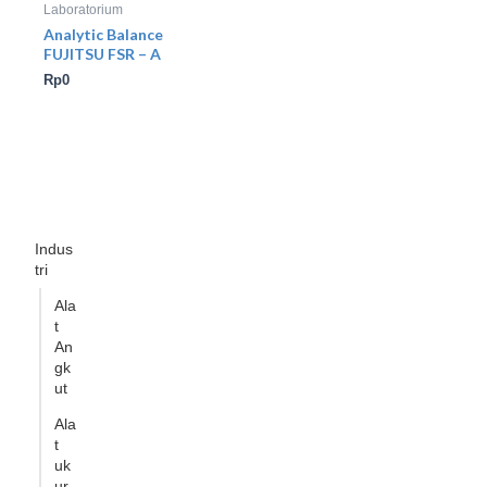
Laboratorium
Analytic Balance
FUJITSU FSR – A
Rp
0
Indus
tri
Ala
t
An
gk
ut
Ala
t
uk
ur