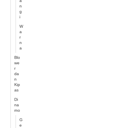
a
n
g
i
W
a
r
n
a
Blo
we
r
da
n
Kip
as
Di
na
mo
G
e