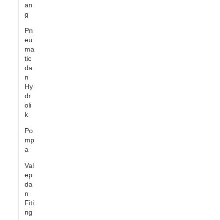
an
g
Pn
eu
ma
tic
da
n
Hy
dr
oli
k
Po
mp
a
Val
ep
da
n
Fiti
ng