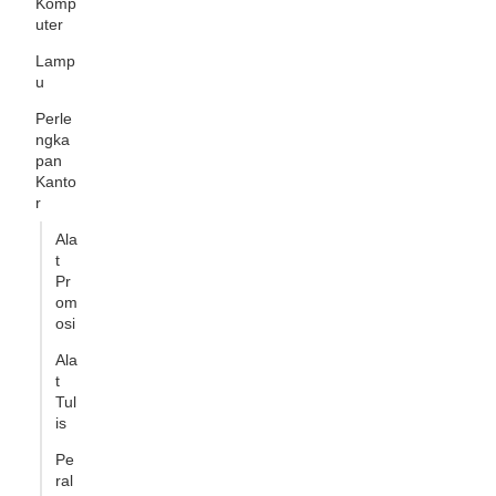
Komp
uter
Lamp
u
Perle
ngka
pan
Kanto
r
Ala
t
Pr
om
osi
Ala
t
Tul
is
Pe
ral