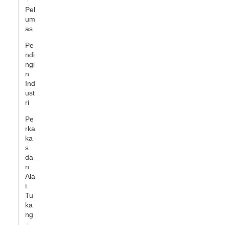
Pel
um
as
Pe
ndi
ngi
n
Ind
ust
ri
Pe
rka
ka
s
da
n
Ala
t
Tu
ka
ng