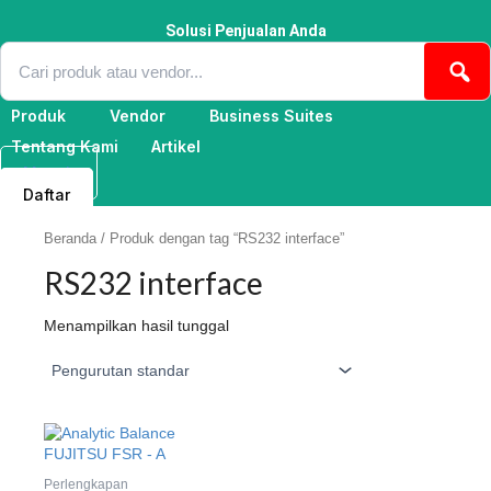
Lewati
ke
Solusi Penjualan Anda
konten
Produk
Vendor
Business Suites
Tentang Kami
Artikel
Masuk
Daftar
Beranda
/ Produk dengan tag “RS232 interface”
RS232 interface
Menampilkan hasil tunggal
Perlengkapan