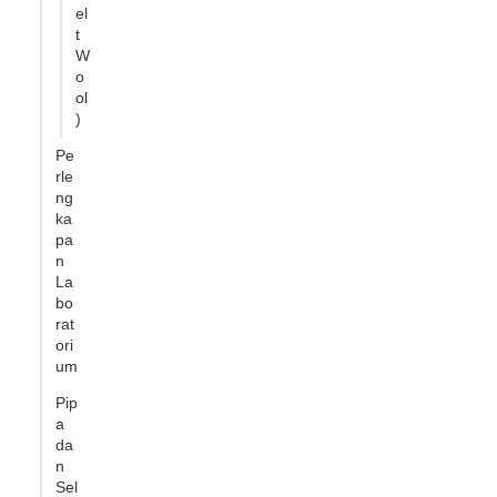
el
t
W
o
ol
)
Pe
rle
ng
ka
pa
n
La
bo
rat
ori
um
Pip
a
da
n
Sel