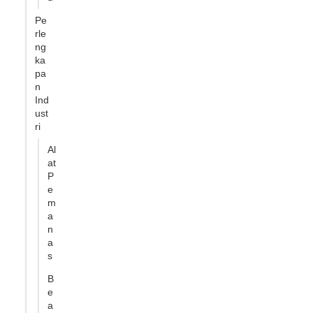
Pe
rle
ng
ka
pa
n
Ind
ust
ri
Al
at
P
e
m
a
n
a
s
B
e
a