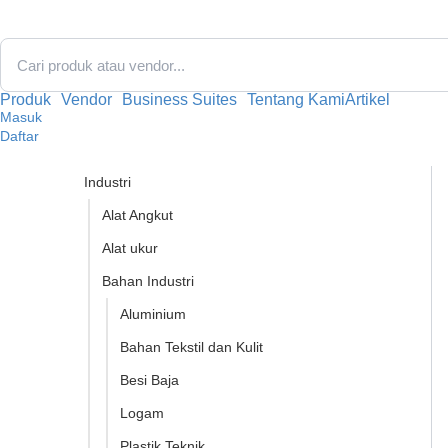
Lewati
ke
konten
Produk
Vendor
Business Suites
Tentang Kami
Artikel
Masuk
Daftar
Industri
Alat Angkut
Alat ukur
Bahan Industri
Aluminium
Bahan Tekstil dan Kulit
Besi Baja
Logam
Plastik Teknik