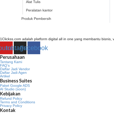
Alat Tulis
Peralatan kantor
Produk Pembersih
1Clickss.com adalah platform digital all in one yang membantu bisni
outube
Instagram
Facebook
Perusahaan
Tentang Kami
FAQ’s
Daftar Jadi Vendor
Daftar Jadi Agen
Artikel
Business Suites
Paket Google ADS
AI Studio (soon)
Kebijakan
Refund Policy
Terms and Conditions
Privacy Policy
Kontak