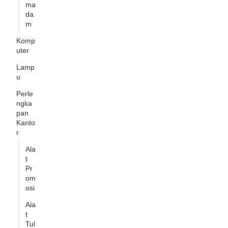
ma
da
m
Komp
uter
Lamp
u
Perle
ngka
pan
Kanto
r
Ala
t
Pr
om
osi
Ala
t
Tul