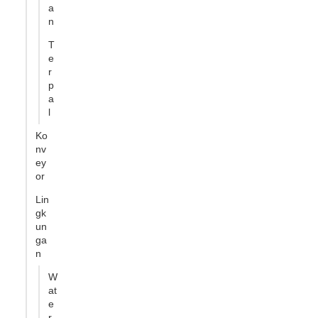
a
n
T
e
r
p
a
l
Ko
nv
ey
or
Lin
gk
un
ga
n
W
at
e
r