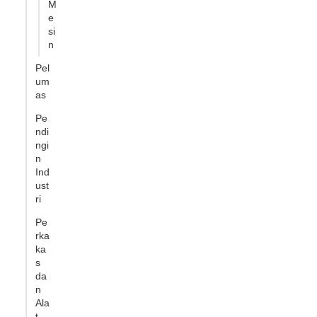
M
e
si
n
Pel
um
as
Pe
ndi
ngi
n
Ind
ust
ri
Pe
rka
ka
s
da
n
Ala
t