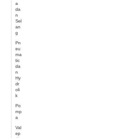
a
da
n
Sel
an
g
Pn
eu
ma
tic
da
n
Hy
dr
oli
k
Po
mp
a
Val
ep