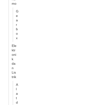
mo
G
e
a
r
b
o
x
Ele
ktr
oni
k
da
n
Lis
trik
A
l
a
t
d