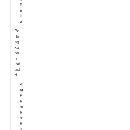
P
a
k
u
Pe
rle
ng
ka
pa
n
Ind
ust
ri
Al
at
P
e
m
a
n
a
s