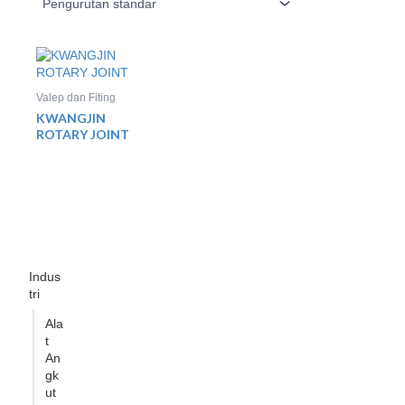
Valep dan Fiting
KWANGJIN
ROTARY JOINT
Indus
tri
Ala
t
An
gk
ut