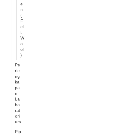
e
n
(
F
el
t
W
o
ol
)
Pe
rle
ng
ka
pa
n
La
bo
rat
ori
um
Pip