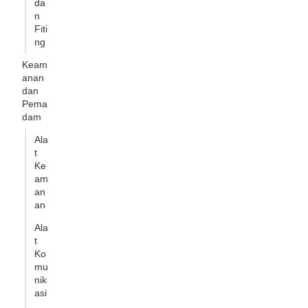
da
n
Fiti
ng
Keam
anan
dan
Pema
dam
Ala
t
Ke
am
an
an
Ala
t
Ko
mu
nik
asi