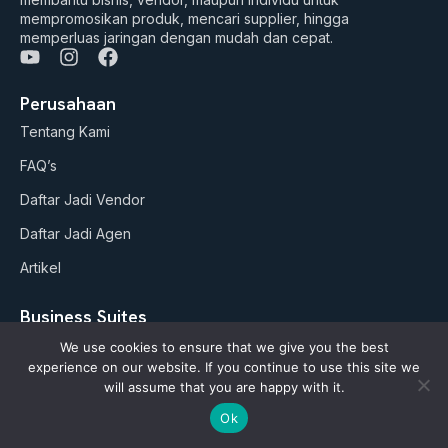
mempromosikan produk, mencari supplier, hingga
memperluas jaringan dengan mudah dan cepat.
Y
I
F
o
n
a
u
s
c
Perusahaan
t
t
e
Tentang Kami
u
a
b
b
g
o
FAQ’s
e
r
o
a
k
Daftar Jadi Vendor
m
Daftar Jadi Agen
Artikel
Business Suites
Paket Google ADS
We use cookies to ensure that we give you the best
experience on our website. If you continue to use this site we
AI Studio (soon)
will assume that you are happy with it.
Ok
Kebijakan