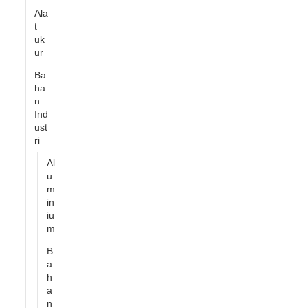
Ala
t
uk
ur
Ba
ha
n
Ind
ust
ri
Al
u
m
in
iu
m
B
a
h
a
n