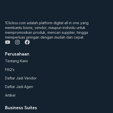
1Clickss.com adalah platform digital all in one yang
membantu bisnis, vendor, maupun individu untuk
mempromosikan produk, mencari supplier, hingga
memperluas jaringan dengan mudah dan cepat.
Y
I
F
o
n
a
u
s
c
Perusahaan
t
t
e
Tentang Kami
u
a
b
b
g
o
FAQ’s
e
r
o
a
k
Daftar Jadi Vendor
m
Daftar Jadi Agen
Artikel
Business Suites