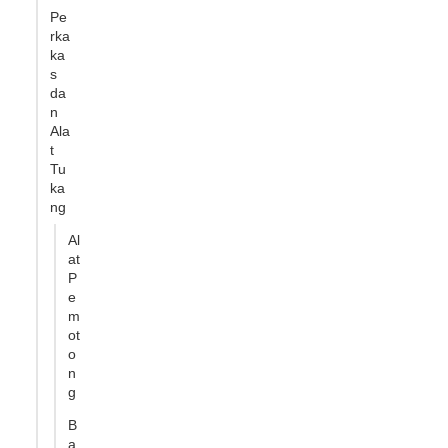
Pe
rka
ka
s
da
n
Ala
t
Tu
ka
ng
Al
at
P
e
m
ot
o
n
g
B
a