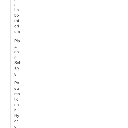
n
La
bo
rat
ori
um
Pip
a
da
n
Sel
an
g
Pn
eu
ma
tic
da
n
Hy
dr
oli