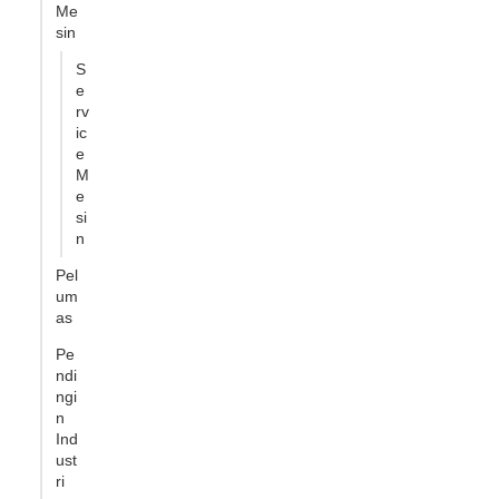
Me
sin
S
e
rv
ic
e
M
e
si
n
Pel
um
as
Pe
ndi
ngi
n
Ind
ust
ri