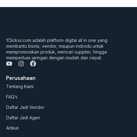
1Clickss.com adalah platform digital all in one yang
membantu bisnis, vendor, maupun individu untuk
mempromosikan produk, mencari supplier, hingga
memperluas jaringan dengan mudah dan cepat.
Y
I
F
o
n
a
u
s
c
Perusahaan
t
t
e
Tentang Kami
u
a
b
b
g
o
FAQ’s
e
r
o
a
k
Daftar Jadi Vendor
m
Daftar Jadi Agen
Artikel