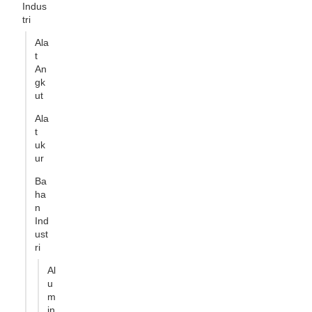
Indus
tri
Ala
t
An
gk
ut
Ala
t
uk
ur
Ba
ha
n
Ind
ust
ri
Al
u
m
in