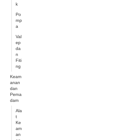
k
Po
mp
a
Val
ep
da
n
Fiti
ng
Keam
anan
dan
Pema
dam
Ala
t
Ke
am
an