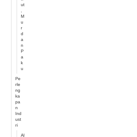
ut
,
M
u
r
d
a
n
P
a
k
u
Pe
rle
ng
ka
pa
n
Ind
ust
ri
Al