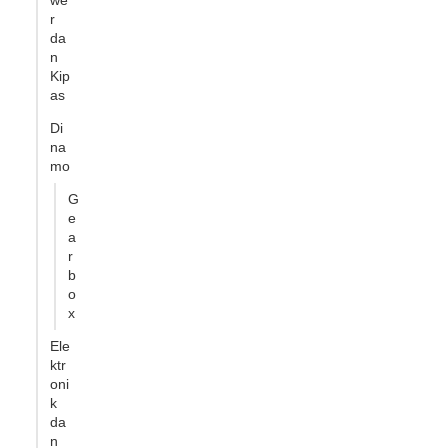
we
r
da
n
Kip
as
Di
na
mo
G
e
a
r
b
o
x
Ele
ktr
oni
k
da
n