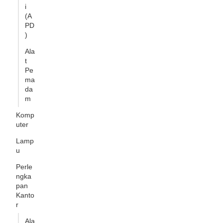
i
(A
PD
)
Ala
t
Pe
ma
da
m
Komp
uter
Lamp
u
Perle
ngka
pan
Kanto
r
Ala