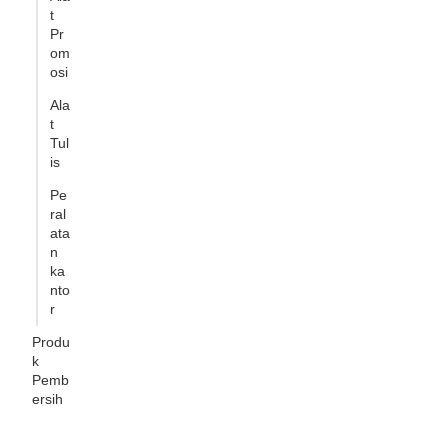
t
Pr
om
osi
Ala
t
Tul
is
Pe
ral
ata
n
ka
nto
r
Produ
k
Pemb
ersih