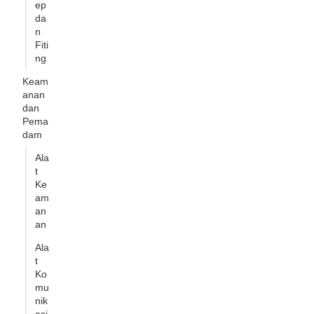
ep
da
n
Fiti
ng
Keam
anan
dan
Pema
dam
Ala
t
Ke
am
an
an
Ala
t
Ko
mu
nik