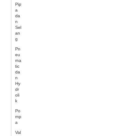
Pip
a
da
n
Sel
an
g
Pn
eu
ma
tic
da
n
Hy
dr
oli
k
Po
mp
a
Val