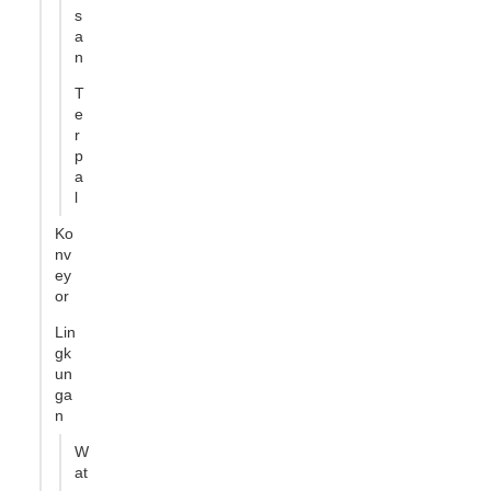
s
a
n
T
e
r
p
a
l
Ko
nv
ey
or
Lin
gk
un
ga
n
W
at