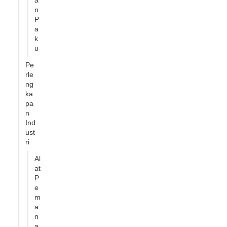
a
n
P
a
k
u
Pe
rle
ng
ka
pa
n
Ind
ust
ri
Al
at
P
e
m
a
n
a