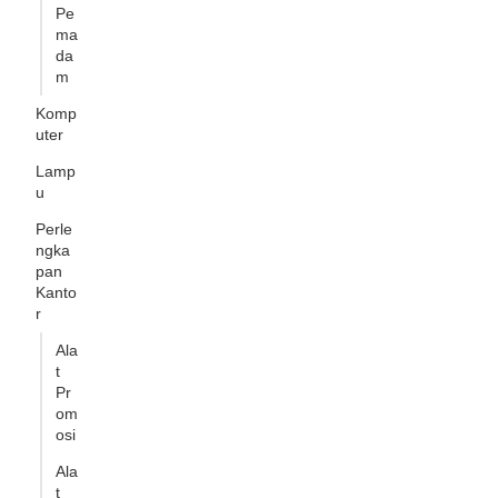
Pe
ma
da
m
Komp
uter
Lamp
u
Perle
ngka
pan
Kanto
r
Ala
t
Pr
om
osi
Ala
t