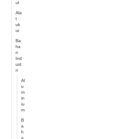
ut
Ala
t
uk
ur
Ba
ha
n
Ind
ust
ri
Al
u
m
in
iu
m
B
a
h
a