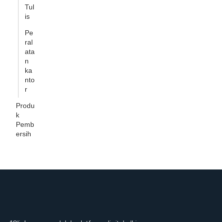
Tul
is
Pe
ral
ata
n
ka
nto
r
Produ
k
Pemb
ersih