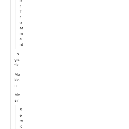
e
r
T
r
e
at
m
e
nt
Lo
gis
tik
Ma
klo
n
Me
sin
S
e
rv
ic