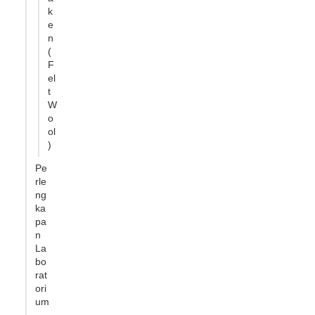
k
e
n
(
F
el
t
W
o
ol
)
Pe
rle
ng
ka
pa
n
La
bo
rat
ori
um