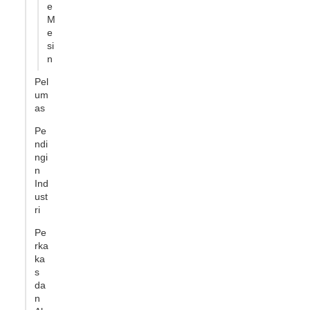
e
M
e
si
n
Pel
um
as
Pe
ndi
ngi
n
Ind
ust
ri
Pe
rka
ka
s
da
n