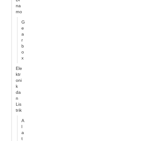
na
mo
G
e
a
r
b
o
x
Ele
ktr
oni
k
da
n
Lis
trik
A
l
a
t