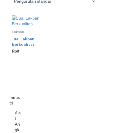
Lakban
Jual Lakban
Berkualitas
Rp
0
Indus
tri
Ala
t
An
gk