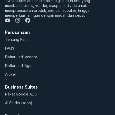
1Clickss.com adalah platform digital all in one yang
membantu bisnis, vendor, maupun individu untuk
mempromosikan produk, mencari supplier, hingga
memperluas jaringan dengan mudah dan cepat.
Y
I
F
o
n
a
u
s
c
Perusahaan
t
t
e
Tentang Kami
u
a
b
b
g
o
FAQ’s
e
r
o
a
k
Daftar Jadi Vendor
m
Daftar Jadi Agen
Artikel
Business Suites
Paket Google ADS
AI Studio (soon)