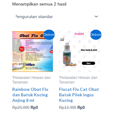
Menampilkan semua 2 hasil
Harga
Harga
Harga
Harga
Diskon!
Diskon!
aslinya
saat
aslinya
saat
adalah:
ini
adalah:
ini
Rp24.000.
adalah:
Rp13.400.
adalah:
Rp0.
Rp0.
'Pelawatan Hewan dan
'Pelawatan Hewan dan
Tanaman
Tanaman
Rainbow Obat Flu
Flucat Flu Cat Obat
dan Batuk Kucing
Batuk Pilek Ingus
Anjing 8 ml
Kucing
Rp
24.000
Rp
0
Rp
13.400
Rp
0