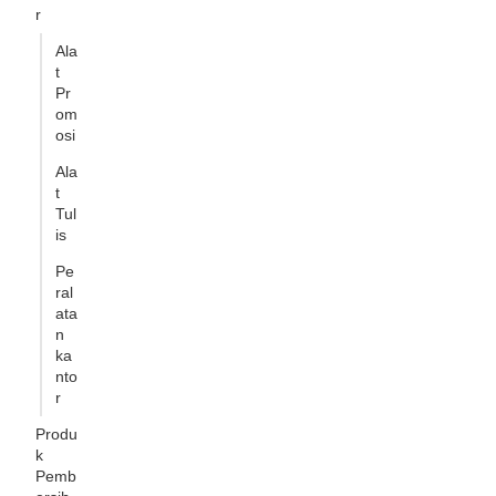
r
Ala
t
Pr
om
osi
Ala
t
Tul
is
Pe
ral
ata
n
ka
nto
r
Produ
k
Pemb