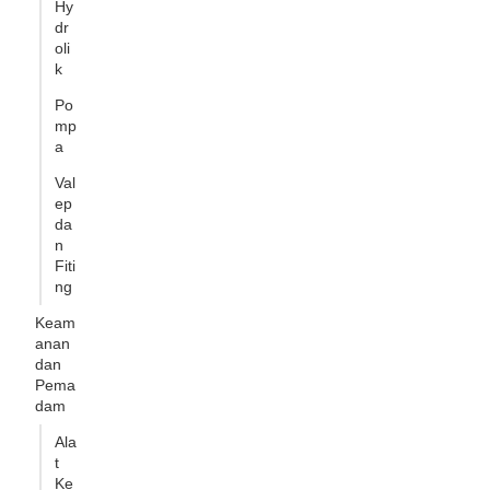
Hy
dr
oli
k
Po
mp
a
Val
ep
da
n
Fiti
ng
Keam
anan
dan
Pema
dam
Ala
t
Ke