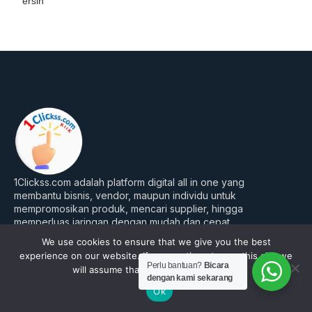
ersih
1Clickss.com adalah platform digital all in one yang
membantu bisnis, vendor, maupun individu untuk
mempromosikan produk, mencari supplier, hingga
memperluas jaringan dengan mudah dan cepat.
Y
I
F
We use cookies to ensure that we give you the best
o
n
a
experience on our website. If you continue to use this site we
u
s
c
Perusahaan
Perlu bantuan?
Bicara
will assume that you are happy with it.
t
t
e
dengan kami sekarang
Tentang Kami
u
a
b
Ok
b
g
o
FAQ’s