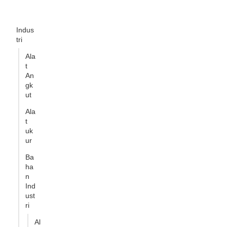
Indus
tri
Ala
t
An
gk
ut
Ala
t
uk
ur
Ba
ha
n
Ind
ust
ri
Al