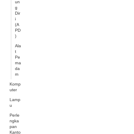
un
g
Dir
i
(A
PD
)
Ala
t
Pe
ma
da
m
Komp
uter
Lamp
u
Perle
ngka
pan
Kanto