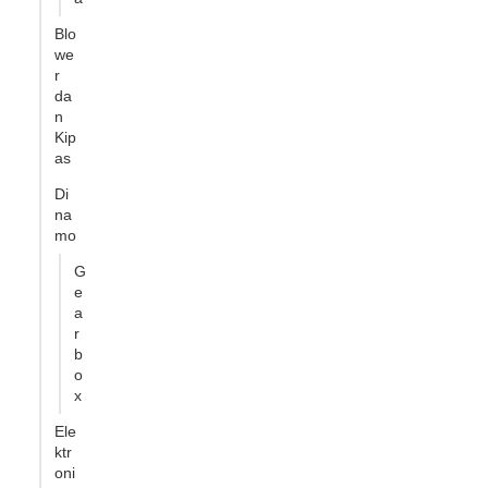
Blo
we
r
da
n
Kip
as
Di
na
mo
G
e
a
r
b
o
x
Ele
ktr
oni