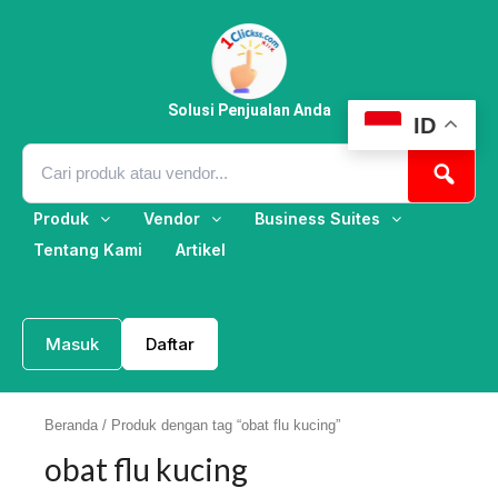
Lewati
ke
konten
Solusi Penjualan Anda
ID
Produk
Vendor
Business Suites
Tentang Kami
Artikel
Masuk
Daftar
Beranda
/ Produk dengan tag “obat flu kucing”
obat flu kucing