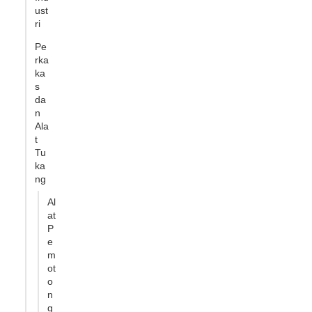
ust
ri
Pe
rka
ka
s
da
n
Ala
t
Tu
ka
ng
Al
at
P
e
m
ot
o
n
g