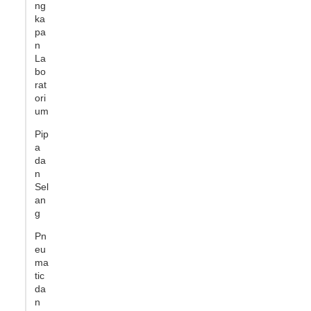
ng
ka
pa
n
La
bo
rat
ori
um
Pip
a
da
n
Sel
an
g
Pn
eu
ma
tic
da
n