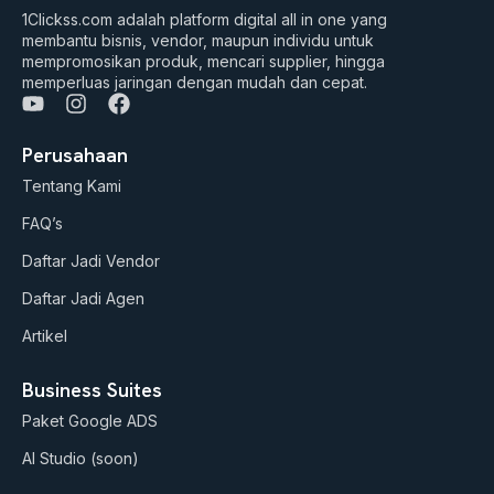
1Clickss.com adalah platform digital all in one yang
membantu bisnis, vendor, maupun individu untuk
mempromosikan produk, mencari supplier, hingga
memperluas jaringan dengan mudah dan cepat.
Y
I
F
o
n
a
u
s
c
Perusahaan
t
t
e
Tentang Kami
u
a
b
b
g
o
FAQ’s
e
r
o
a
k
Daftar Jadi Vendor
m
Daftar Jadi Agen
Artikel
Business Suites
Paket Google ADS
AI Studio (soon)