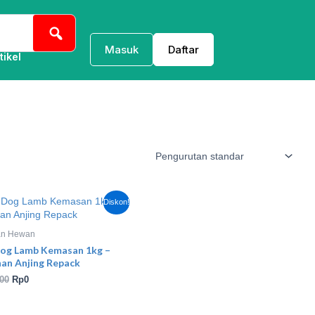
Masuk
Daftar
tikel
Harga
Harga
Diskon!
aslinya
saat
adalah:
ini
Rp20.000.
adalah:
n Hewan
Rp0.
Dog Lamb Kemasan 1kg –
an Anjing Repack
00
Rp
0