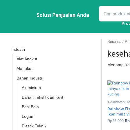
Lewati
ke
konten
Solusi Penjualan Anda
Pro
Beranda
/ Pro
Industri
keseha
Alat Angkut
Menampilkan
Alat ukur
Bahan Industri
Ha
asl
Aluminium
ada
Rp
Bahan Tekstil dan Kulit
'Pelawatan H
Besi Baja
Rainbow Fis
ikan multiv
Logam
Rp
25.000
Rp
Plastik Teknik