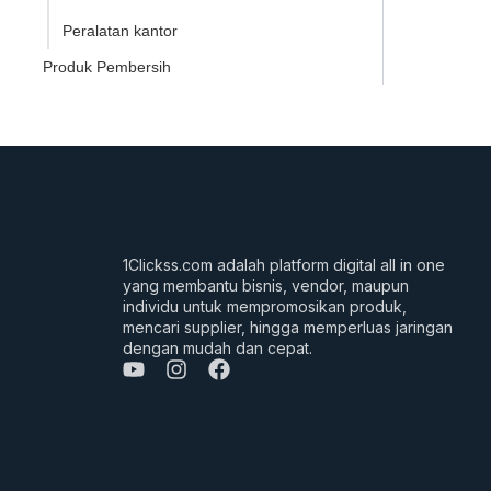
Peralatan kantor
Produk Pembersih
1Clickss.com adalah platform digital all in one
yang membantu bisnis, vendor, maupun
individu untuk mempromosikan produk,
mencari supplier, hingga memperluas jaringan
dengan mudah dan cepat.
Y
I
F
o
n
a
u
s
c
t
t
e
u
a
b
b
g
o