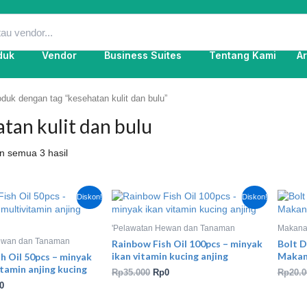
duk
Vendor
Business Suites
Tentang Kami
Ar
duk dengan tag “kesehatan kulit dan bulu”
tan kulit dan bulu
 semua 3 hasil
rga
Harga
Harga
Harga
Diskon!
Diskon!
inya
saat
aslinya
saat
lah:
ini
adalah:
ini
25.000.
adalah:
Rp35.000.
adalah:
'Pelawatan Hewan dan Tanaman
Makana
Rp0.
Rp0.
ewan dan Tanaman
Rainbow Fish Oil 100pcs – minyak
Bolt 
ikan vitamin kucing anjing
Makan
h Oil 50pcs – minyak
itamin anjing kucing
Rp
35.000
Rp
0
Rp
20.0
0