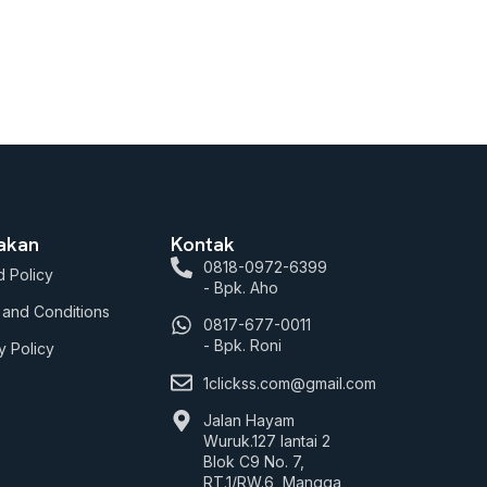
jakan
Kontak
0818-0972-6399
 Policy
- Bpk. Aho
 and Conditions
0817-677-0011
- Bpk. Roni
y Policy
1clickss.com@gmail.com
Jalan Hayam
Wuruk.127 lantai 2
Blok C9 No. 7,
RT.1/RW.6, Mangga