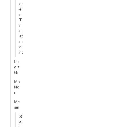
at
e
r
T
r
e
at
m
e
nt
Lo
gis
tik
Ma
klo
n
Me
sin
S
e