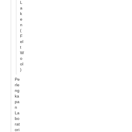
L
a
k
e
n
(
F
el
t
W
o
ol
)
Pe
rle
ng
ka
pa
n
La
bo
rat
ori