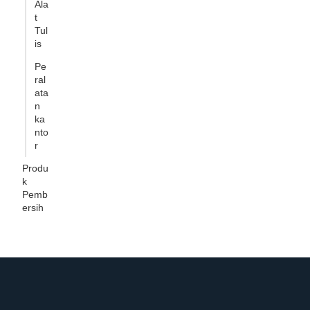
Ala
t
Tul
is
Pe
ral
ata
n
ka
nto
r
Produ
k
Pemb
ersih