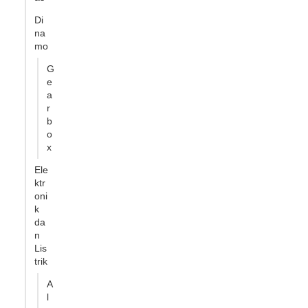
Di
na
mo
G
e
a
r
b
o
x
Ele
ktr
oni
k
da
n
Lis
trik
A
l