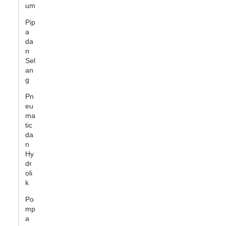
um
Pip
a
da
n
Sel
an
g
Pn
eu
ma
tic
da
n
Hy
dr
oli
k
Po
mp
a