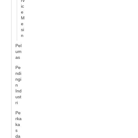
rv
ic
e
M
e
si
n
Pel
um
as
Pe
ndi
ngi
n
Ind
ust
ri
Pe
rka
ka
s
da