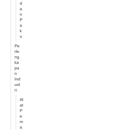
d
a
n
P
a
k
u
Pe
rle
ng
ka
pa
n
Ind
ust
ri
Al
at
P
e
m
a