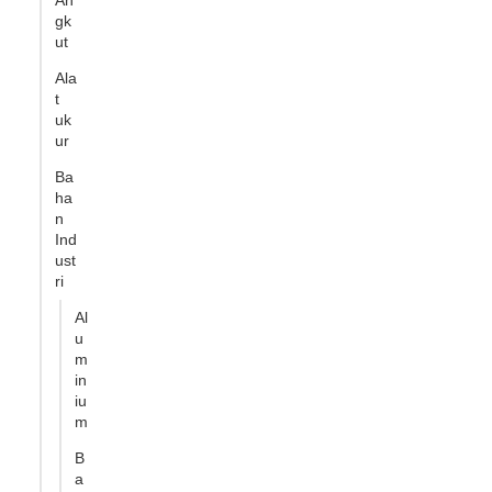
An
gk
ut
Ala
t
uk
ur
Ba
ha
n
Ind
ust
ri
Al
u
m
in
iu
m
B
a