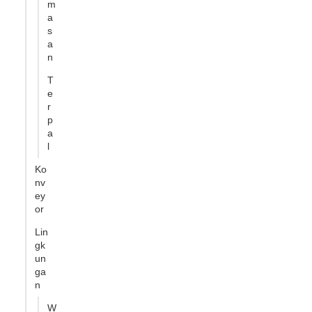
m
a
s
a
n
T
e
r
p
a
l
Ko
nv
ey
or
Lin
gk
un
ga
n
W