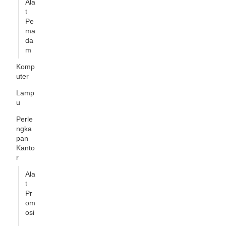
Ala
t
Pe
ma
da
m
Komp
uter
Lamp
u
Perle
ngka
pan
Kanto
r
Ala
t
Pr
om
osi