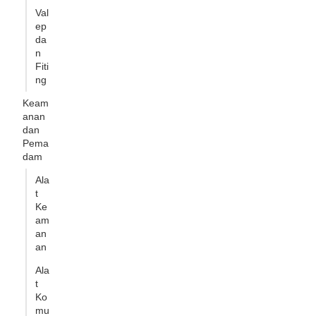
Val
ep
da
n
Fiti
ng
Keam
anan
dan
Pema
dam
Ala
t
Ke
am
an
an
Ala
t
Ko
mu