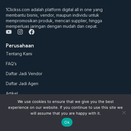
1Clickss.com adalah platform digital all in one yang
membantu bisnis, vendor, maupun individu untuk
mempromosikan produk, mencari supplier, hingga
memperluas jaringan dengan mudah dan cepat.
Y
I
F
o
n
a
u
s
c
Perusahaan
t
t
e
Tentang Kami
u
a
b
b
g
o
FAQ’s
e
r
o
a
k
Daftar Jadi Vendor
m
Daftar Jadi Agen
Artikel
We use cookies to ensure that we give you the best
Business Suites
experience on our website. If you continue to use this site we
will assume that you are happy with it.
Paket Google ADS
Ok
AI Studio (soon)