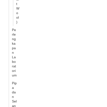
t
W
o
ol
)
Pe
rle
ng
ka
pa
n
La
bo
rat
ori
um
Pip
a
da
n
Sel
an