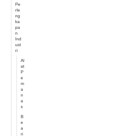
Pe
rle
ng
ka
pa
n
Ind
ust
ri
Al
at
P
e
m
a
n
a
s
B
e
a
ri