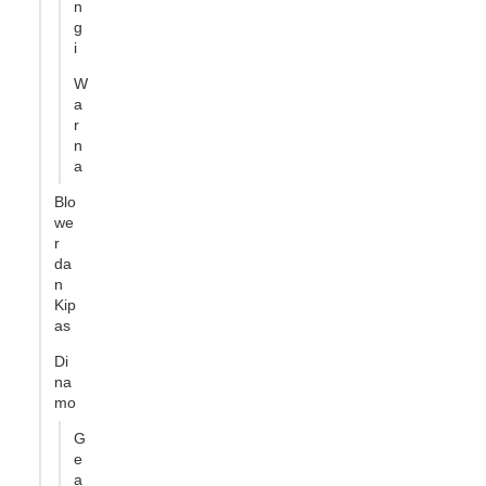
n
g
i
W
a
r
n
a
Blo
we
r
da
n
Kip
as
Di
na
mo
G
e
a