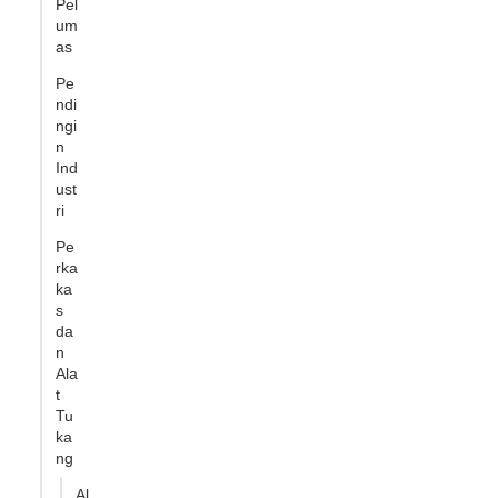
Pel
um
as
Pe
ndi
ngi
n
Ind
ust
ri
Pe
rka
ka
s
da
n
Ala
t
Tu
ka
ng
Al