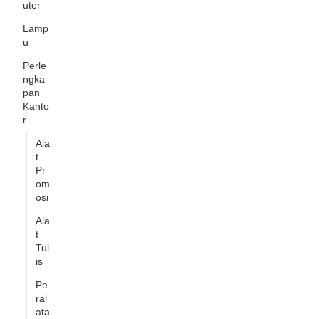
uter
Lamp
u
Perle
ngka
pan
Kanto
r
Ala
t
Pr
om
osi
Ala
t
Tul
is
Pe
ral
ata