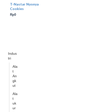
T-Nastar Nyonya
Cookies
Rp
0
Indus
tri
Ala
t
An
gk
ut
Ala
t
uk
ur