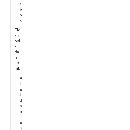
r
b
o
x
Ele
ktr
oni
k
da
n
Lis
trik
A
l
a
t
d
a
n
J
a
s