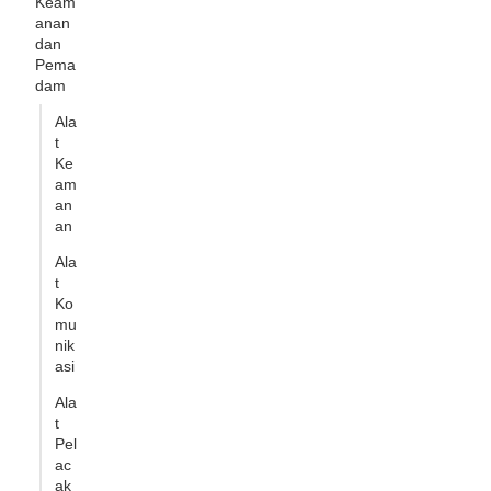
Keam
anan
dan
Pema
dam
Ala
t
Ke
am
an
an
Ala
t
Ko
mu
nik
asi
Ala
t
Pel
ac
ak