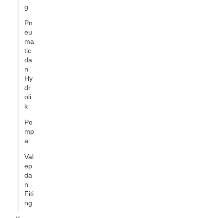
g
Pn
eu
ma
tic
da
n
Hy
dr
oli
k
Po
mp
a
Val
ep
da
n
Fiti
ng