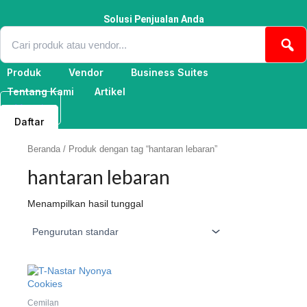
Lewati
ke
Solusi Penjualan Anda
konten
Produk
Vendor
Business Suites
Tentang Kami
Artikel
Masuk
Daftar
Beranda
/ Produk dengan tag “hantaran lebaran”
hantaran lebaran
Menampilkan hasil tunggal
Cemilan