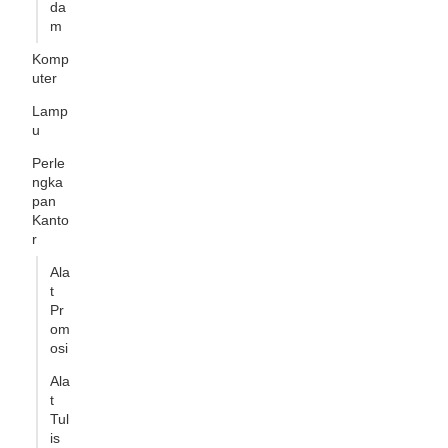
da
m
Komp
uter
Lamp
u
Perle
ngka
pan
Kanto
r
Ala
t
Pr
om
osi
Ala
t
Tul
is