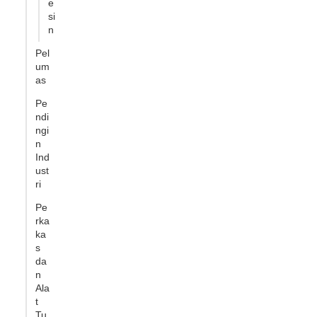
e
si
n
Pel
um
as
Pe
ndi
ngi
n
Ind
ust
ri
Pe
rka
ka
s
da
n
Ala
t
Tu