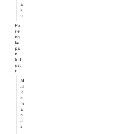
a
k
u
Pe
rle
ng
ka
pa
n
Ind
ust
ri
Al
at
P
e
m
a
n
a
s