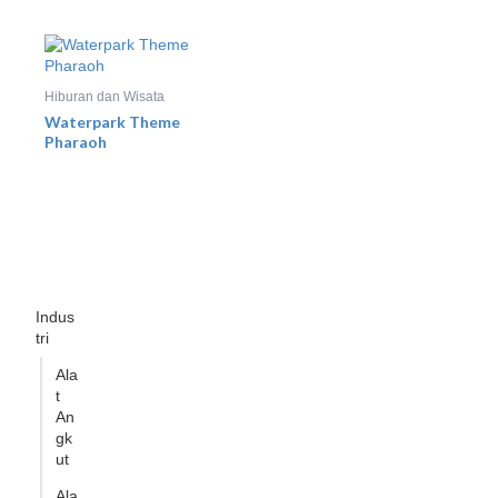
Hiburan dan Wisata
Waterpark Theme
Pharaoh
Indus
tri
Ala
t
An
gk
ut
Ala