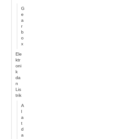
G
e
a
r
b
o
x
Ele
ktr
oni
k
da
n
Lis
trik
A
l
a
t
d
a