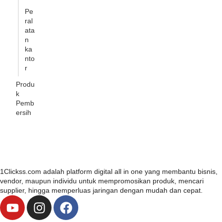
Pe
ral
ata
n
ka
nto
r
Produ
k
Pemb
ersih
1Clickss.com adalah platform digital all in one yang membantu bisnis,
vendor, maupun individu untuk mempromosikan produk, mencari
supplier, hingga memperluas jaringan dengan mudah dan cepat.
Y
I
F
o
n
a