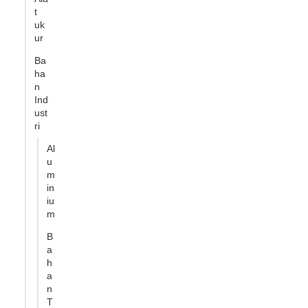
t
uk
ur
Ba
ha
n
Ind
ust
ri
Al
u
m
in
iu
m
B
a
h
a
n
T