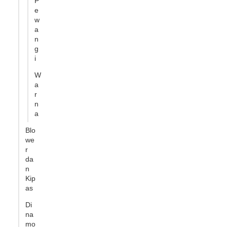
P
e
w
a
n
g
i
W
a
r
n
a
Blo
we
r
da
n
Kip
as
Di
na
mo