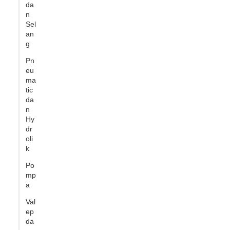
da
n
Sel
an
g
Pn
eu
ma
tic
da
n
Hy
dr
oli
k
Po
mp
a
Val
ep
da