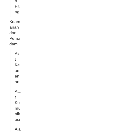
n
Fiti
ng
Keam
anan
dan
Pema
dam
Ala
t
Ke
am
an
an
Ala
t
Ko
mu
nik
asi
Ala