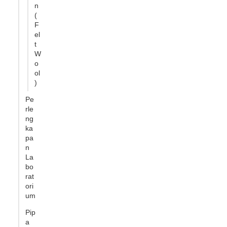
n
(
F
el
t
W
o
ol
)
Pe
rle
ng
ka
pa
n
La
bo
rat
ori
um
Pip
a