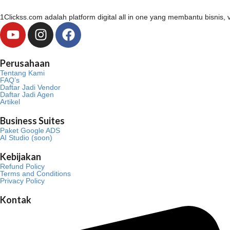
1Clickss.com adalah platform digital all in one yang membantu bisni
Y
I
F
o
n
a
u
s
c
Perusahaan
t
t
e
Tentang Kami
u
a
b
FAQ’s
Daftar Jadi Vendor
b
g
o
Daftar Jadi Agen
Artikel
e
r
o
a
k
Business Suites
m
Paket Google ADS
AI Studio (soon)
Kebijakan
Refund Policy
Terms and Conditions
Privacy Policy
Kontak