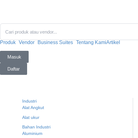
Lewati
ke
konten
Produk
Vendor
Business Suites
Tentang Kami
Artikel
Masuk
Daftar
Industri
Alat Angkut
Alat ukur
Bahan Industri
Aluminium