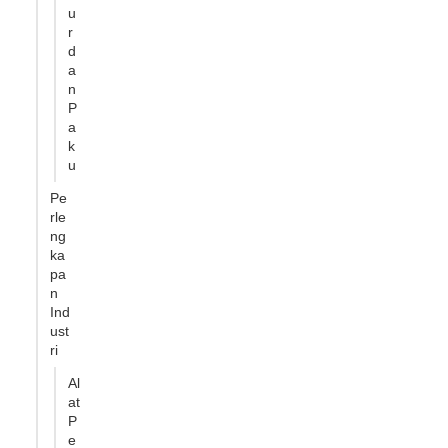
u
r
d
a
n
P
a
k
u
Pe
rle
ng
ka
pa
n
Ind
ust
ri
Al
at
P
e