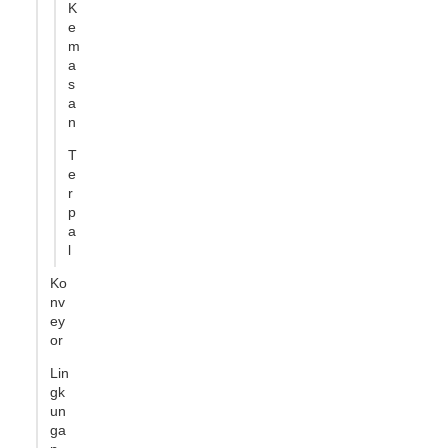
K
e
m
a
s
a
n
T
e
r
p
a
l
Ko
nv
ey
or
Lin
gk
un
ga