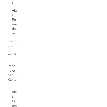
)
Ala
t
Pe
ma
da
m
Komp
uter
Lamp
u
Perle
ngka
pan
Kanto
r
Ala
t
Pr
om