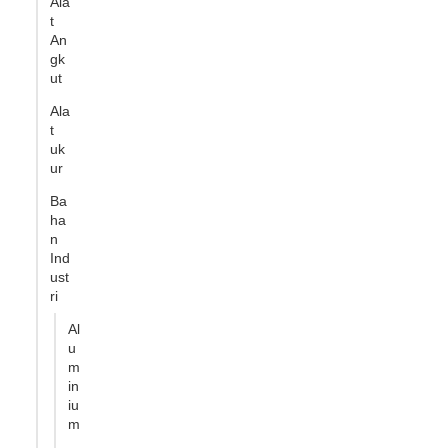
Ala
t
An
gk
ut
Ala
t
uk
ur
Ba
ha
n
Ind
ust
ri
Al
u
m
in
iu
m