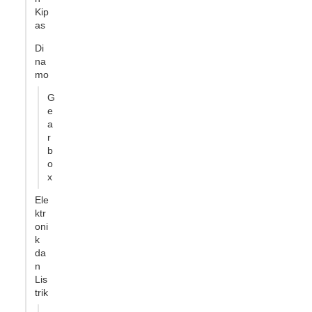
Kip
as
Di
na
mo
G
e
a
r
b
o
x
Ele
ktr
oni
k
da
n
Lis
trik