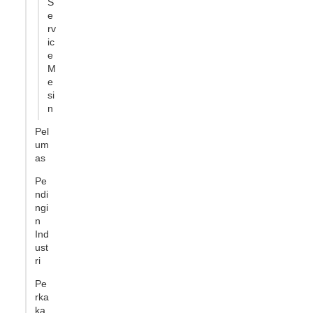
S
e
rv
ic
e
M
e
si
n
Pel
um
as
Pe
ndi
ngi
n
Ind
ust
ri
Pe
rka
ka