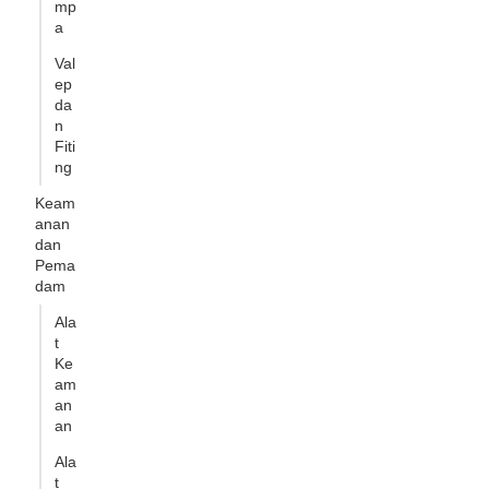
mp
a
Val
ep
da
n
Fiti
ng
Keam
anan
dan
Pema
dam
Ala
t
Ke
am
an
an
Ala
t