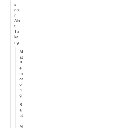
s
da
n
Ala
t
Tu
ka
ng
Al
at
P
e
m
ot
o
n
g
B
a
ut
,
M