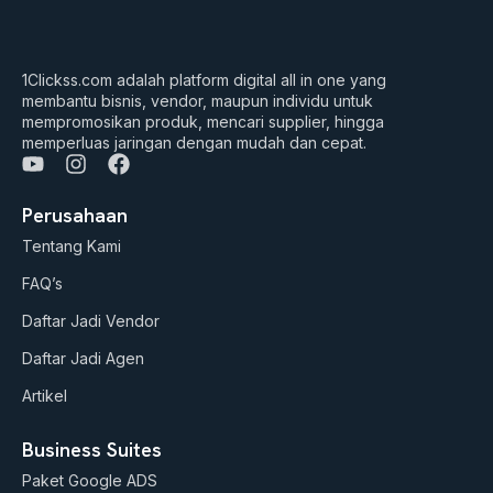
1Clickss.com adalah platform digital all in one yang
membantu bisnis, vendor, maupun individu untuk
mempromosikan produk, mencari supplier, hingga
memperluas jaringan dengan mudah dan cepat.
Y
I
F
o
n
a
u
s
c
Perusahaan
t
t
e
Tentang Kami
u
a
b
b
g
o
FAQ’s
e
r
o
a
k
Daftar Jadi Vendor
m
Daftar Jadi Agen
Artikel
Business Suites
Paket Google ADS