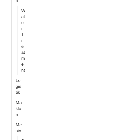
n
W
at
e
r
T
r
e
at
m
e
nt
Lo
gis
tik
Ma
klo
n
Me
sin