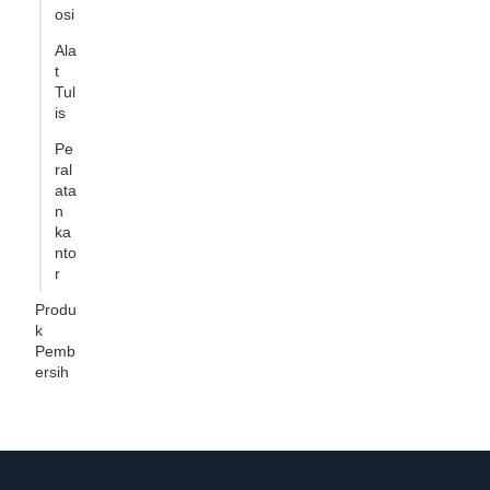
osi
Ala
t
Tul
is
Pe
ral
ata
n
ka
nto
r
Produ
k
Pemb
ersih