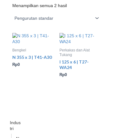
Menampilkan semua 2 hasil
Bengkel
Perkakas dan Alat
Tukang
N 355 x 3 | T41-A30
I 125 x 6 | T27-
Rp
0
WA24
Rp
0
Indus
tri