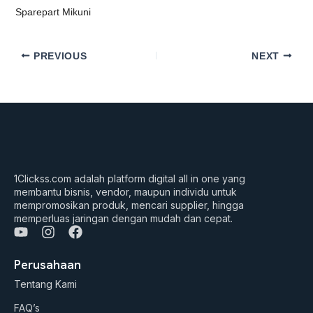
Sparepart Mikuni
PREVIOUS
NEXT
1Clickss.com adalah platform digital all in one yang
membantu bisnis, vendor, maupun individu untuk
mempromosikan produk, mencari supplier, hingga
memperluas jaringan dengan mudah dan cepat.
Y
I
F
o
n
a
u
s
c
Perusahaan
t
t
e
Tentang Kami
u
a
b
b
g
o
FAQ’s