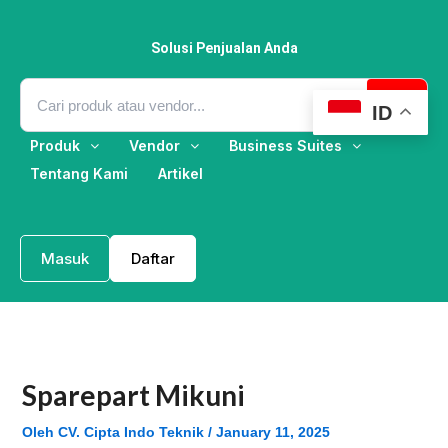
Lewati
ke
konten
Solusi Penjualan Anda
ID
Produk
Vendor
Business Suites
Tentang Kami
Artikel
Masuk
Daftar
Sparepart Mikuni
Oleh
CV. Cipta Indo Teknik
/
January 11, 2025