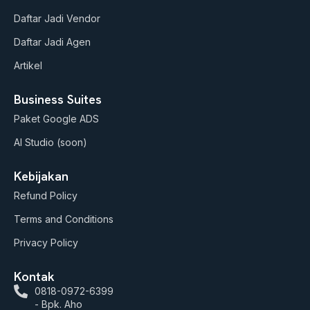
e
r
o
a
k
Daftar Jadi Vendor
m
Daftar Jadi Agen
Artikel
Business Suites
Paket Google ADS
AI Studio (soon)
Kebijakan
Refund Policy
Terms and Conditions
Privacy Policy
Kontak
0818-0972-6399
- Bpk. Aho