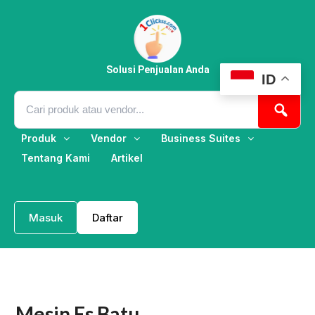
Lewati
ke
konten
Solusi Penjualan Anda
ID
Produk
Vendor
Business Suites
Tentang Kami
Artikel
Masuk
Daftar
Mesin Es Batu