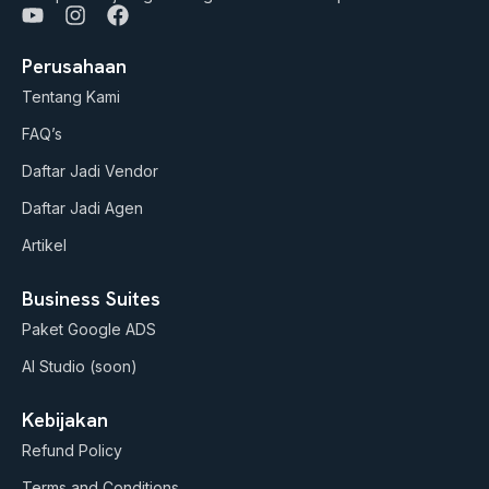
Y
I
F
o
n
a
u
s
c
Perusahaan
t
t
e
Tentang Kami
u
a
b
b
g
o
FAQ’s
e
r
o
a
k
Daftar Jadi Vendor
m
Daftar Jadi Agen
Artikel
Business Suites
Paket Google ADS
AI Studio (soon)
Kebijakan
Refund Policy
Terms and Conditions