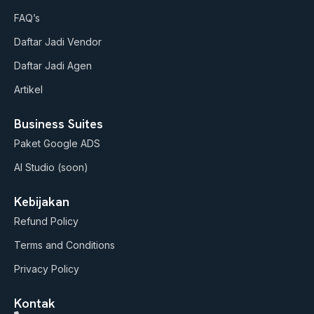
b
g
o
FAQ’s
e
r
o
a
k
Daftar Jadi Vendor
m
Daftar Jadi Agen
Artikel
Business Suites
Paket Google ADS
AI Studio (soon)
Kebijakan
Refund Policy
Terms and Conditions
Privacy Policy
Kontak