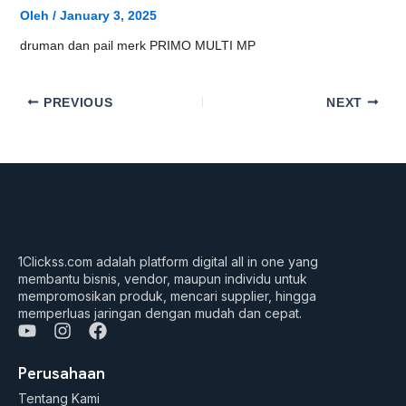
Oleh
/
January 3, 2025
druman dan pail merk PRIMO MULTI MP
PREVIOUS
NEXT
1Clickss.com adalah platform digital all in one yang
membantu bisnis, vendor, maupun individu untuk
mempromosikan produk, mencari supplier, hingga
memperluas jaringan dengan mudah dan cepat.
Y
I
F
o
n
a
u
s
c
Perusahaan
t
t
e
Tentang Kami
u
a
b