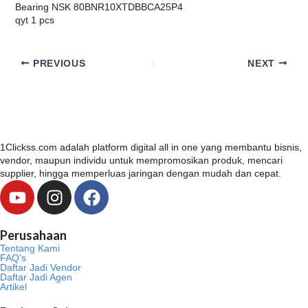
Bearing NSK 80BNR10XTDBBCA25P4
qyt 1 pcs
PREVIOUS
NEXT
1Clickss.com adalah platform digital all in one yang membantu bisnis,
vendor, maupun individu untuk mempromosikan produk, mencari
supplier, hingga memperluas jaringan dengan mudah dan cepat.
Y
I
F
o
n
a
u
s
c
Perusahaan
t
t
e
Tentang Kami
u
a
b
FAQ’s
Daftar Jadi Vendor
b
g
o
Daftar Jadi Agen
Artikel
e
r
o