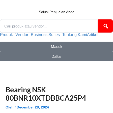
Lewati
ke
konten
Solusi Penjualan Anda
Produk
Vendor
Business Suites
Tentang Kami
Artikel
Masuk
Daftar
Bearing NSK
80BNR10XTDBBCA25P4
Oleh
/
December 28, 2024