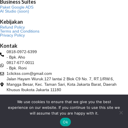
a
k
Business Suites
m
Paket Google ADS
AI Studio (soon)
Kebijakan
Refund Policy
Terms and Conditions
Privacy Policy
Kontak
0818-0972-6399
- Bpk. Aho
0817-677-0011
- Bpk. Roni
1clickss.com@gmail.com
Jalan Hayam Wuruk.127 lantai 2 Blok C9 No. 7, RT.1/RW.6,
Mangga Besar, Kec. Taman Sari, Kota Jakarta Barat, Daerah
Khusus Ibukota Jakarta 11180
We use cookies to ensure that we give you the best
© 2026 1Clickss.com. All rights reserved.
experience on our website. If you continue to use this site we
will assume that you are happy with it.
Payment:
Ok