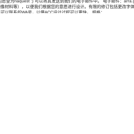
aquest :) 可以将其发送到我们的电子邮件中。 电子邮件：arra.gr
图像材料等），以便我们根据您的意愿进行设计。有限的修订包括更改字
可以联系的WA号，以便ACC设计过程可以更快。 规格：…