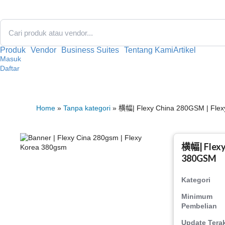
跳
至
内
容
Produk
Vendor
Business Suites
Tentang Kami
Artikel
Masuk
Daftar
Home
»
Tanpa kategori
» 横幅| Flexy China 280GSM | Fle
横幅| Flexy
380GSM
Kategori
Minimum
Pembelian
Update Terak