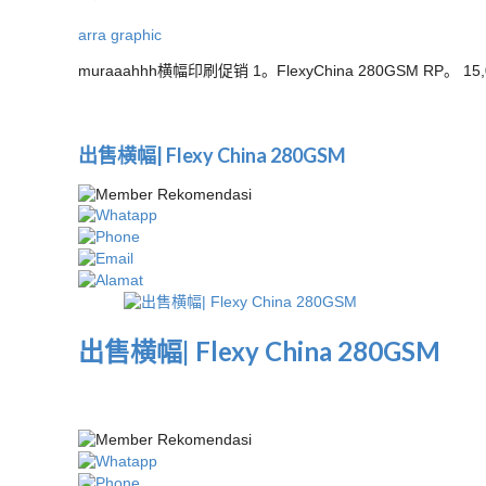
arra graphic
muraaahhh横幅印刷促销 1。FlexyChina 280GSM RP。 15,0
出售横幅| Flexy China 280GSM
出售横幅| Flexy China 280GSM