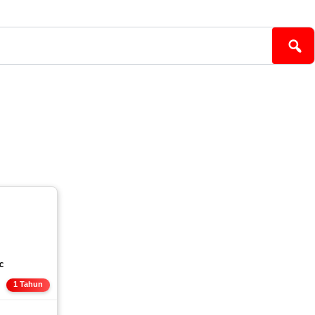
c
E
1 Tahun