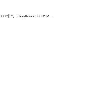
00/米 2。FlexyKorea 380GSM…