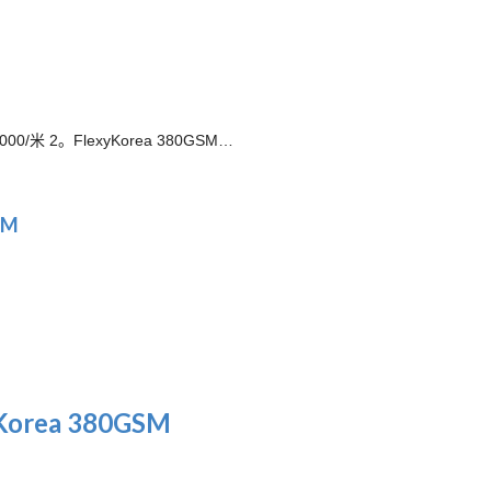
00/米 2。FlexyKorea 380GSM…
SM
 Korea 380GSM