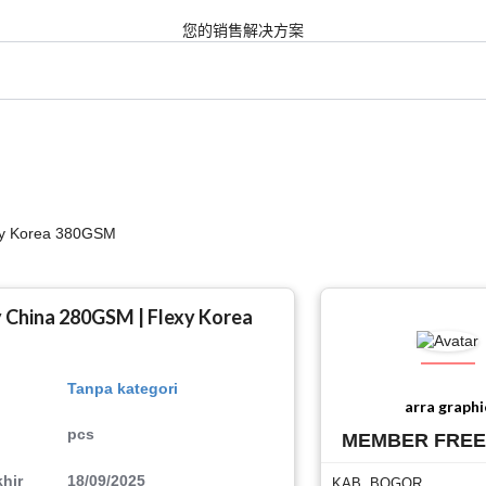
您的销售解决方案
xy Korea 380GSM
 China 280GSM | Flexy Korea
Tanpa kategori
arra graphi
pcs
MEMBER FRE
hir
18/09/2025
KAB. BOGOR