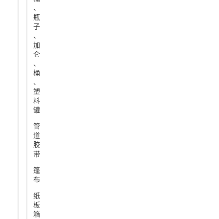
、
瓶
子
、
加
仑
、
桶
、
塑
料
罐
管
道
胶
带
篷
布
纸
板
箱