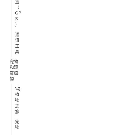
置
（
GP
S
）
通
讯
工
具
宠物
和观
赏植
物
'动
植
物
之
旅
宠
物