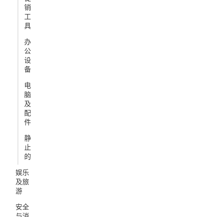
销
工
具
办
公
设
备
电
脑
及
配
件
静
止
的
娱乐
及旅
游
安全
与消