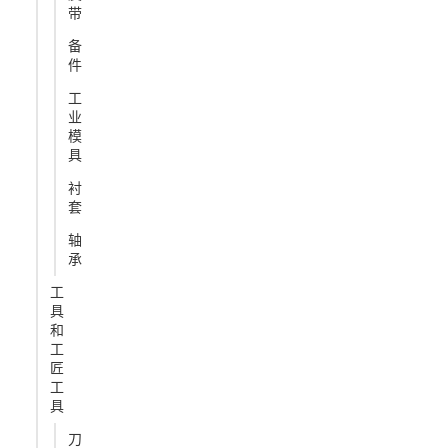
带
备
件
工
业
模
具
衬
套
轴
承
工
具
和
工
匠
工
具
刀