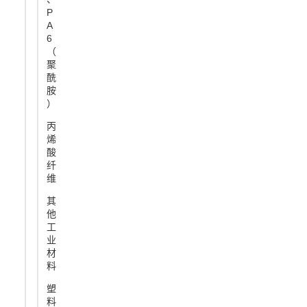
P
A
6
（
聚
酰
胺
）
丙
烯
酸
纤
维
其
他
工
业
材
料
塑
料