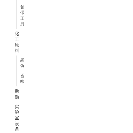
领
带
工
具
化
工
原
料
颜
色
香
味
后
勤
实
验
室
设
备