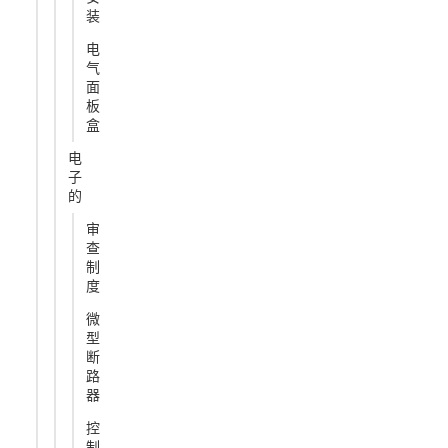
装
电
气
面
板
盒
电
子
的
审
查
制
度
微
型
断
路
器
控
制