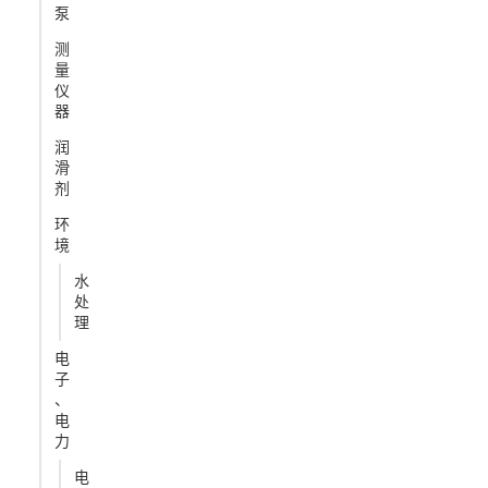
泵
测
量
仪
器
润
滑
剂
环
境
水
处
理
电
子
、
电
力
电