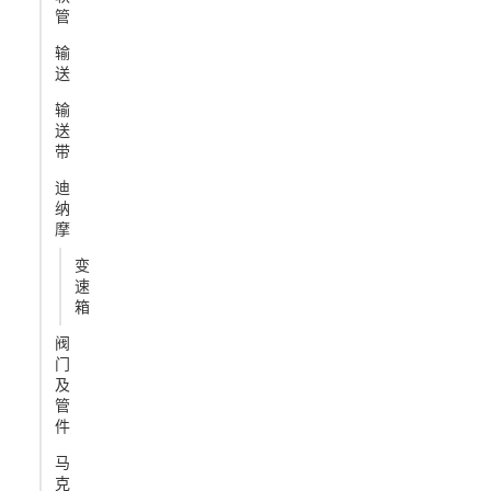
管
输
送
输
送
带
迪
纳
摩
变
速
箱
阀
门
及
管
件
马
克