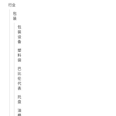
行业
包
装
包
装
设
备
塑
料
袋
巴
比
伦
代
表
托
盘
油
桶