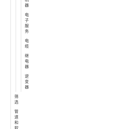
器
电
子
服
务
电
缆
继
电
器
逆
变
器
筛
选
管
道
和
软