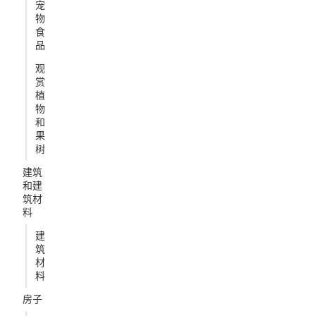
宠
物
食
品
观
赏
植
物
和
果
树
建筑
和建
筑材
料
建
筑
材
料
房子