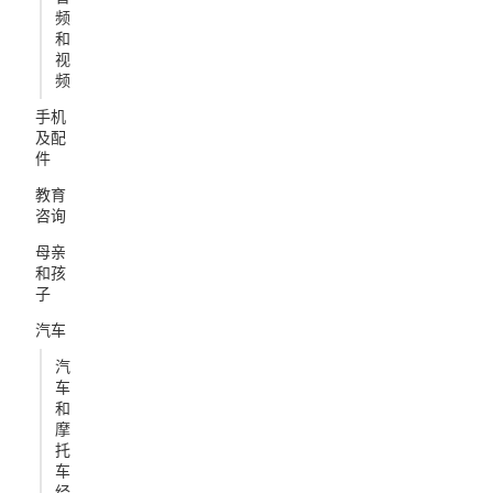
频
和
视
频
手机
及配
件
教育
咨询
母亲
和孩
子
汽车
汽
车
和
摩
托
车
经