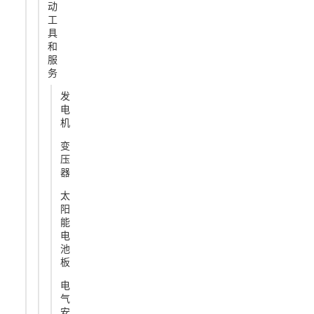
动
工
具
和
服
务
发
电
机
变
压
器
太
阳
能
电
池
板
电
气
安