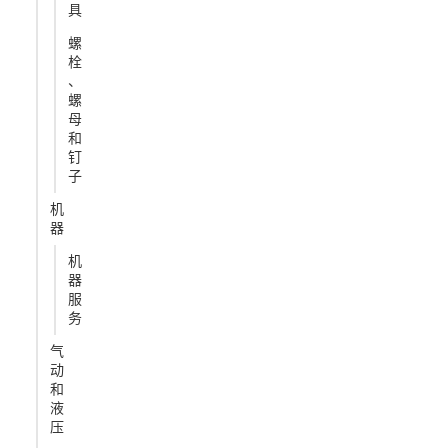
具
螺
栓
、
螺
母
和
钉
子
机
器
机
器
服
务
气
动
和
液
压