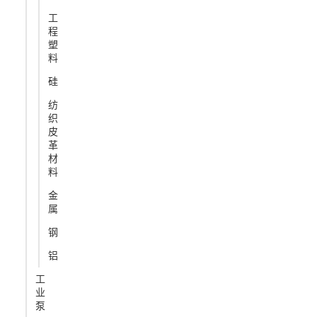
工
程
塑
料
硅
纺
织
皮
革
材
料
金
属
钢
铝
工
业
泵