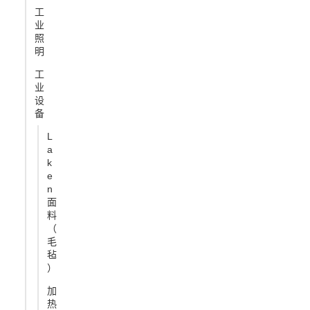
工
业
照
明
工
业
设
备
L
a
k
e
n
面
料
（
毛
毡
）
加
热