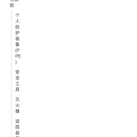
防
个
人
防
护
装
备
(P
PE
)
安
全
工
具
灭
火
器
追
踪
装