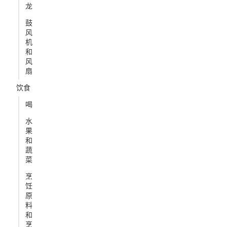
龙
鼓
风
机
和
风
扇
饮食
喝
水
果
和
蔬
菜
烹
饪
原
料
和
烹