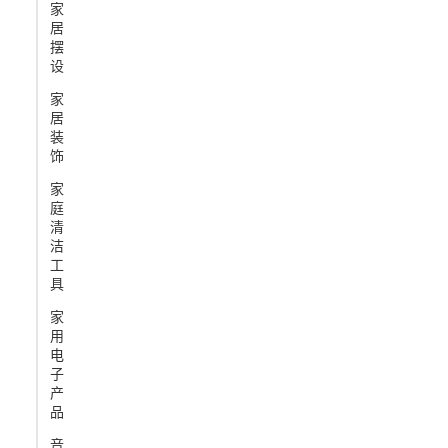
家
居
摆
设
家
居
装
饰
家
庭
清
洁
工
具
家
用
电
子
产
品
音