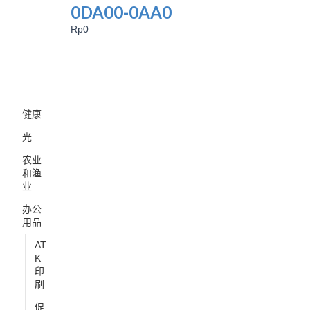
0DA00-0AA0
Rp
0
健康
光
农业
和渔
业
办公
用品
AT
K
印
刷
促