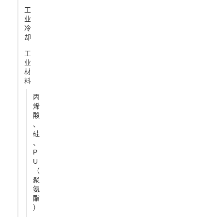
工
业
冷
却
工
业
材
料
丙
烯
酸
、
硅
、
P
U
（
聚
氨
酯
）
、