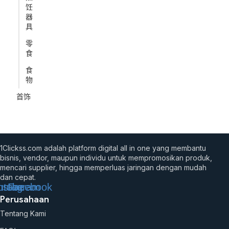
饪
器
具
零
食
食
物
首饰
1Clickss.com adalah platform digital all in one yang membantu
bisnis, vendor, maupun individu untuk mempromosikan produk,
mencari supplier, hingga memperluas jaringan dengan mudah
dan cepat.
utube
nstagram
Facebook
Perusahaan
Tentang Kami