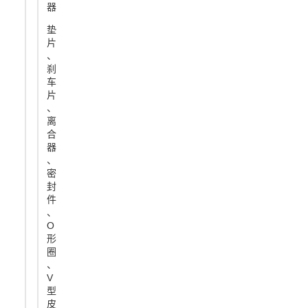
器
垫
片
、
刹
车
片
、
离
合
器
、
密
封
件
、
O
形
圈
、
V
型
皮