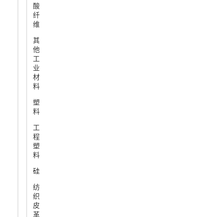
酸
纤
维
其
他
工
业
材
料
塑
料
工
程
塑
料
硅
纺
织
皮
革