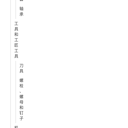
轴
承
工
具
和
工
匠
工
具
刀
具
螺
栓
、
螺
母
和
钉
子
机