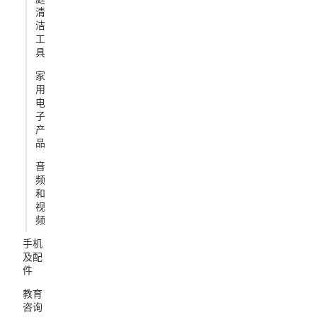
清
洁
工
具
家
用
电
子
产
品
音
频
和
视
频
手机
及配
件
教育
咨询