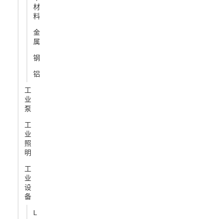
材
料
金
属
钢
铝
工
业
泵
工
业
照
明
工
业
设
备
L