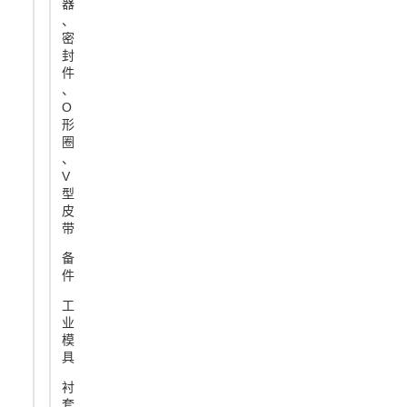
器
、
密
封
件
、
O
形
圈
、
V
型
皮
带
备
件
工
业
模
具
衬
套