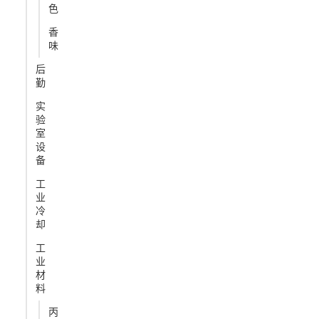
色
香
味
后
勤
实
验
室
设
备
工
业
冷
却
工
业
材
料
丙