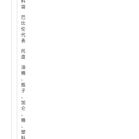
料
袋
巴
比
伦
代
表
托
盘
油
桶
、
瓶
子
、
加
仑
、
桶
、
塑
料