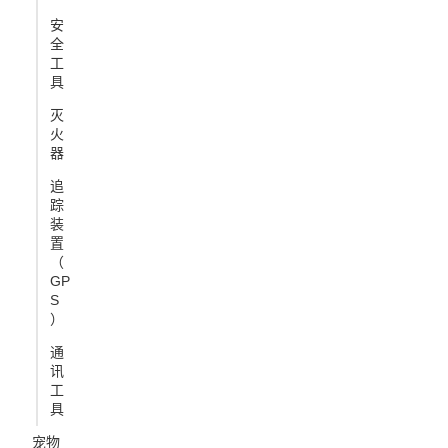
安
全
工
具
灭
火
器
追
踪
装
置
（
GP
S
）
通
讯
工
具
宠物