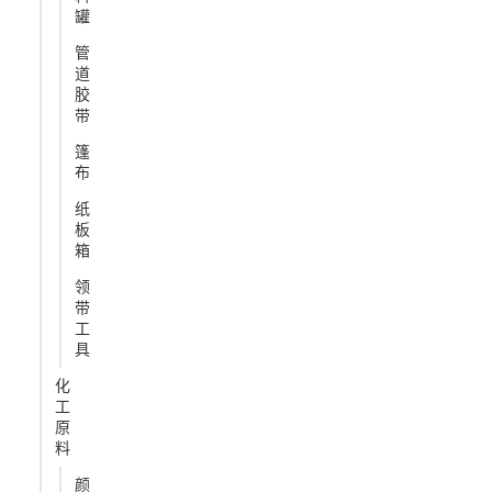
罐
管
道
胶
带
篷
布
纸
板
箱
领
带
工
具
化
工
原
料
颜