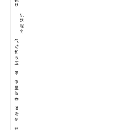
器
机
器
服
务
气
动
和
液
压
泵
测
量
仪
器
润
滑
剂
环