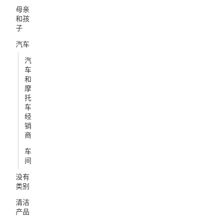
母亲
和孩
子
汽车
汽
车
和
摩
托
车
经
销
商
车
间
没有
类别
清洁
产品