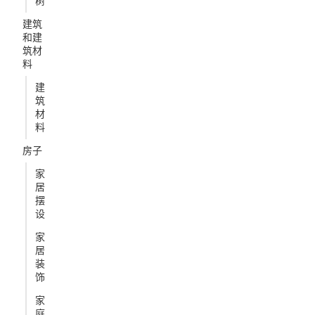
树
建筑
和建
筑材
料
建
筑
材
料
房子
家
居
摆
设
家
居
装
饰
家
庭