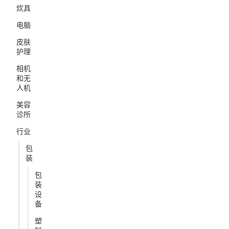
炊具
电脑
皮肤
护理
相机
和无
人机
美容
诊所
行业
包
装
包
装
设
备
塑