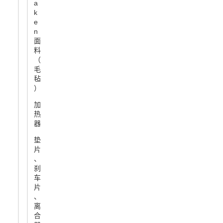
a
k
e
n
面
料
（
毛
毡
）
加
热
器
垫
片
、
刹
车
片
、
离
合