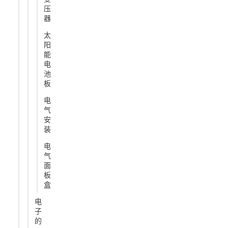
压
器
太
阳
能
电
池
板
电
气
安
装
电
气
面
板
盒
电
子
的