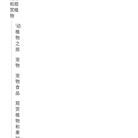
和观
赏植
物
'动
植
物
之
旅
宠
物
宠
物
食
品
观
赏
植
物
和
果