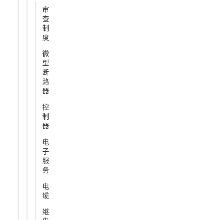
审
查
制
度
微
型
断
路
器
控
制
器
电
子
服
务
电
缆
继