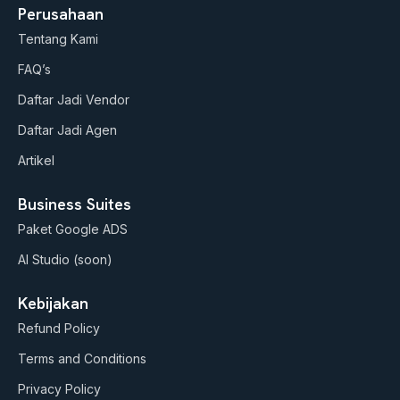
u
s
c
Perusahaan
t
t
e
Tentang Kami
u
a
b
b
g
o
FAQ’s
e
r
o
a
k
Daftar Jadi Vendor
m
Daftar Jadi Agen
Artikel
Business Suites
Paket Google ADS
AI Studio (soon)
Kebijakan
Refund Policy
Terms and Conditions
Privacy Policy