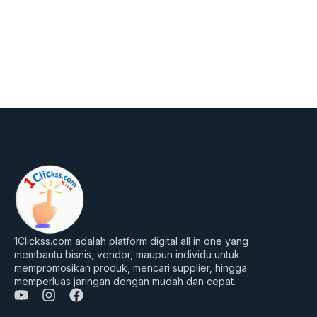
1Clickss.com adalah platform digital all in one yang
membantu bisnis, vendor, maupun individu untuk
mempromosikan produk, mencari supplier, hingga
memperluas jaringan dengan mudah dan cepat.
Y
I
F
o
n
a