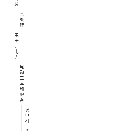
境
水
处
理
电
子
、
电
力
电
动
工
具
和
服
务
发
电
机
变