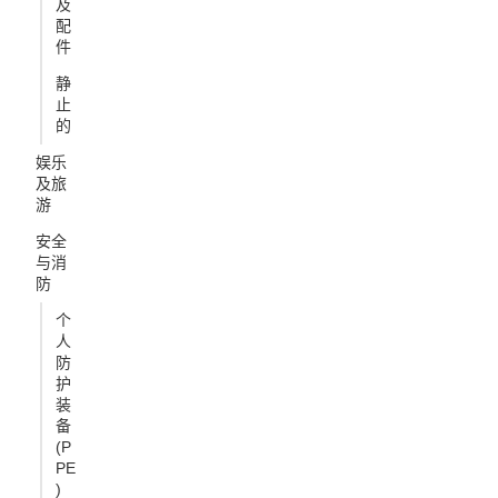
及
配
件
静
止
的
娱乐
及旅
游
安全
与消
防
个
人
防
护
装
备
(P
PE
)