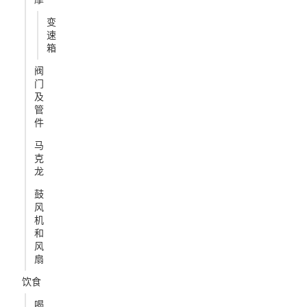
变
速
箱
阀
门
及
管
件
马
克
龙
鼓
风
机
和
风
扇
饮食
喝