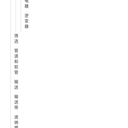
电
器
逆
变
器
筛
选
管
道
和
软
管
输
送
输
送
带
迪
纳
摩