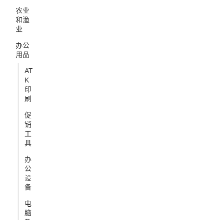
农业
和渔
业
办公
用品
AT
K
印
刷
促
销
工
具
办
公
设
备
电
脑