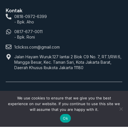
Kontak
0818-0972-6399
- Bpk. Aho
0817-677-0011
- Bpk. Roni
1clickss.com@gmail.com
Jalan Hayam Wuruk.127 lantai 2 Blok C9 No. 7, RT.1/RW.6,
Mangga Besar, Kec. Taman Sari, Kota Jakarta Barat,
Daerah Khusus Ibukota Jakarta 11180
© 2026 1Clickss.com. All rights reserved.
We use cookies to ensure that we give you the best
experience on our website. If you continue to use this site we
Payment:
will assume that you are happy with it.
Ok