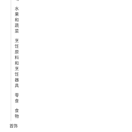
水
果
和
蔬
菜
烹
饪
原
料
和
烹
饪
器
具
零
食
食
物
首饰