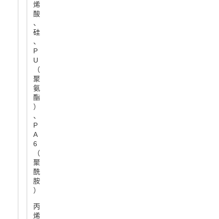
烯
酸
、
硅
、
P
U
（
聚
氨
酯
）
、
P
A
6
（
聚
酰
胺
）
丙
烯