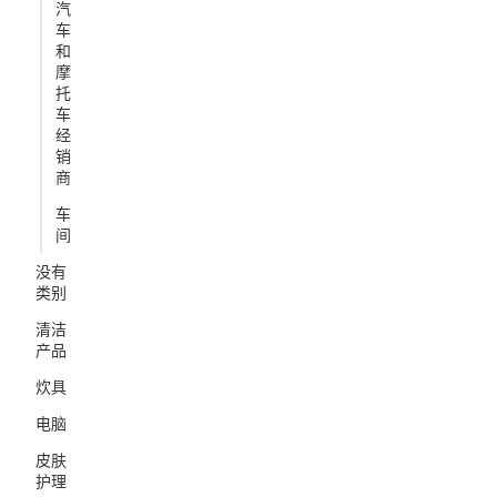
汽
车
和
摩
托
车
经
销
商
车
间
没有
类别
清洁
产品
炊具
电脑
皮肤
护理