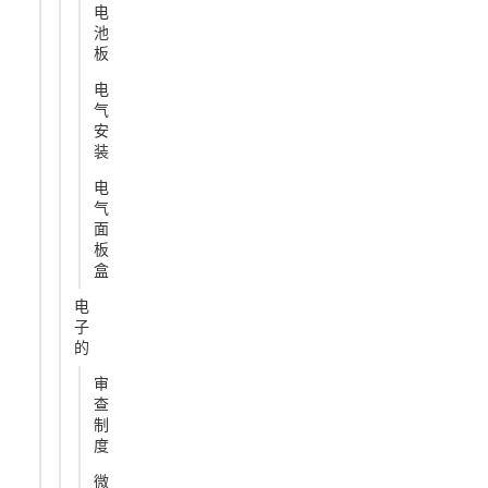
电
池
板
电
气
安
装
电
气
面
板
盒
电
子
的
审
查
制
度
微