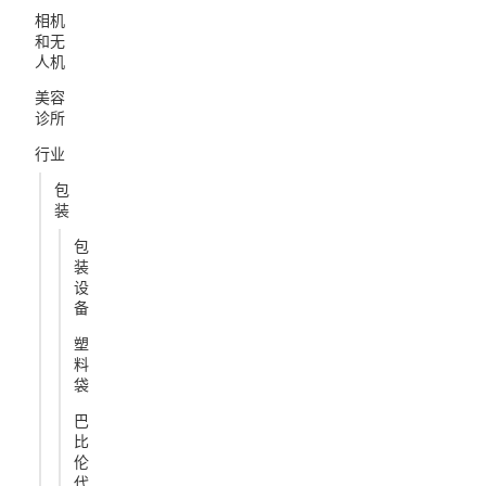
相机
和无
人机
美容
诊所
行业
包
装
包
装
设
备
塑
料
袋
巴
比
伦
代