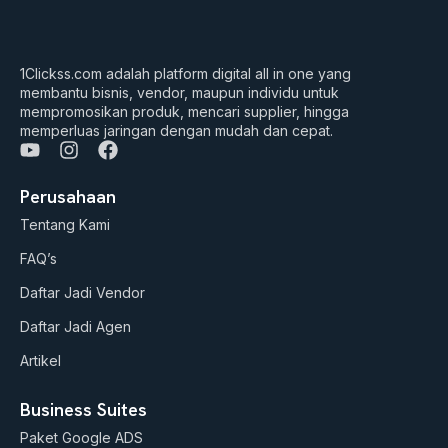
1Clickss.com adalah platform digital all in one yang
membantu bisnis, vendor, maupun individu untuk
mempromosikan produk, mencari supplier, hingga
memperluas jaringan dengan mudah dan cepat.
Y
I
F
o
n
a
u
s
c
Perusahaan
t
t
e
Tentang Kami
u
a
b
b
g
o
FAQ’s
e
r
o
a
k
Daftar Jadi Vendor
m
Daftar Jadi Agen
Artikel
Business Suites
Paket Google ADS