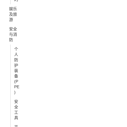
娱乐
及旅
游
安全
与消
防
个
人
防
护
装
备
(P
PE
)
安
全
工
具