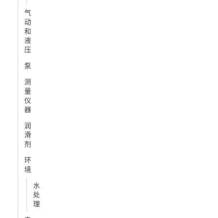
气
动
和
液
压
泵
测
量
仪
器
润
滑
剂
环
境
水
处
理