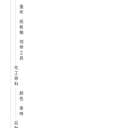
篷
布
纸
板
箱
领
带
工
具
化
工
原
料
颜
色
香
味
后