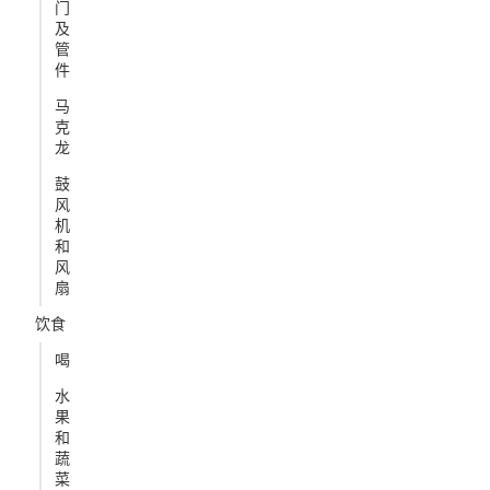
门
及
管
件
马
克
龙
鼓
风
机
和
风
扇
饮食
喝
水
果
和
蔬
菜