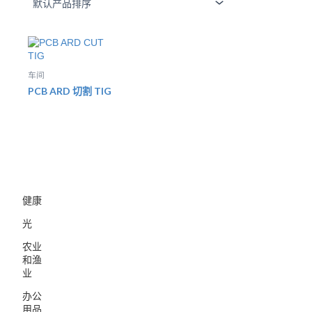
车间
PCB ARD 切割 TIG
健康
光
农业
和渔
业
办公
用品