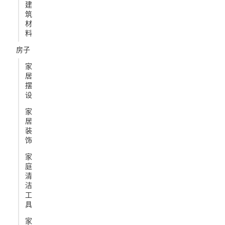
建
筑
材
料
房子
家
居
摆
设
家
居
装
饰
家
庭
清
洁
工
具
家