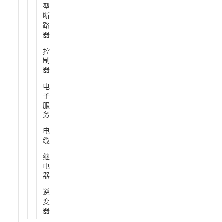
型
断
路
器
控
制
器
电
子
服
务
电
缆
继
电
器
逆
变
器