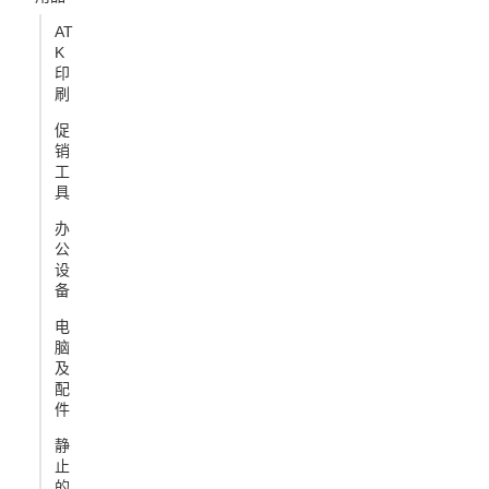
AT
K
印
刷
促
销
工
具
办
公
设
备
电
脑
及
配
件
静
止
的