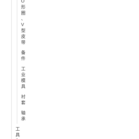
O
形
圈
、
V
型
皮
带
备
件
工
业
模
具
衬
套
轴
承
工
具