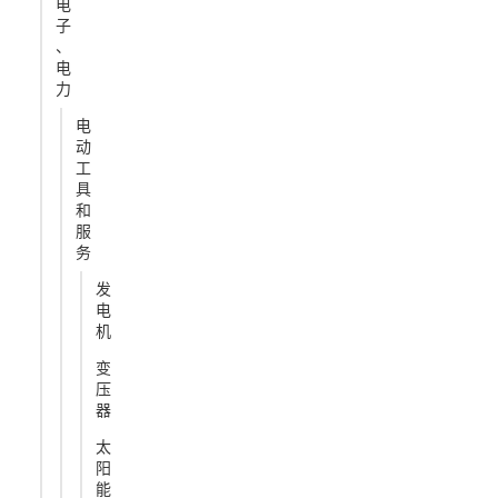
电
子
、
电
力
电
动
工
具
和
服
务
发
电
机
变
压
器
太
阳
能