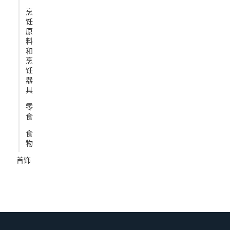
烹
饪
原
料
和
烹
饪
器
具
零
食
食
物
首饰