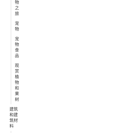
物
之
旅
宠
物
宠
物
食
品
观
赏
植
物
和
果
树
建筑
和建
筑材
料