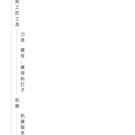
和
工
匠
工
具
刀
具
螺
栓
、
螺
母
和
钉
子
机
器
机
器
服
务