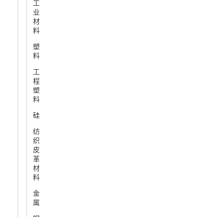
工
业
材
料
塑
料
工
程
塑
料
硅
纺
织
皮
革
材
料
金
属