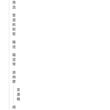
筛
选
管
道
和
软
管
输
送
输
送
带
迪
纳
摩
变
速
箱
阀