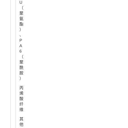
U
（
聚
氨
酯
）
、
P
A
6
（
聚
酰
胺
）
丙
烯
酸
纤
维
其
他