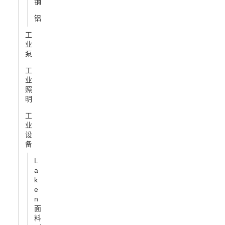
钢
铝
工
业
泵
工
业
照
明
工
业
设
备
L
a
k
e
n
面
料