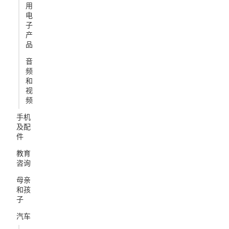
用
电
子
产
品
音
频
和
视
频
手机
及配
件
教育
咨询
母亲
和孩
子
汽车