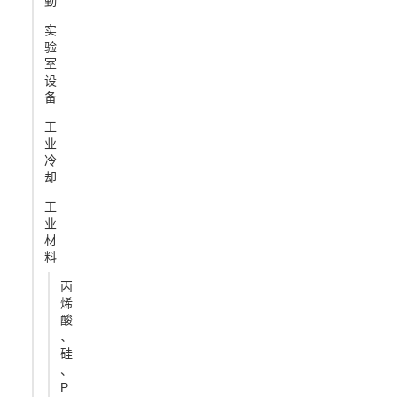
勤
实
验
室
设
备
工
业
冷
却
工
业
材
料
丙
烯
酸
、
硅
、
P