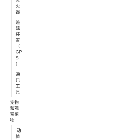
灭
火
器
追
踪
装
置
（
GP
S
）
通
讯
工
具
宠物
和观
赏植
物
'动
植