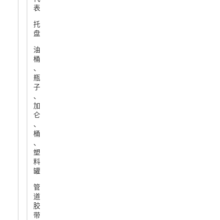
表
托
盘
油
桶
、
瓶
子
、
加
仑
、
桶
、
塑
料
罐
管
道
胶
带