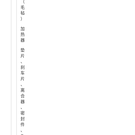
（
毛
毡
）
加
热
器
垫
片
、
刹
车
片
、
离
合
器
、
密
封
件
、