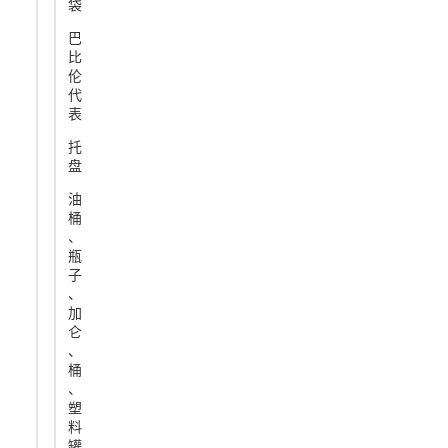
袋
巴
比
伦
代
表
托
盘
油
桶
、
瓶
子
、
加
仑
、
桶
、
塑
料
罐