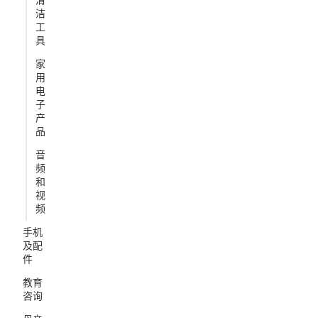
清
洁
工
具
家
用
电
子
产
品
音
频
和
视
频
手机
及配
件
教育
咨询