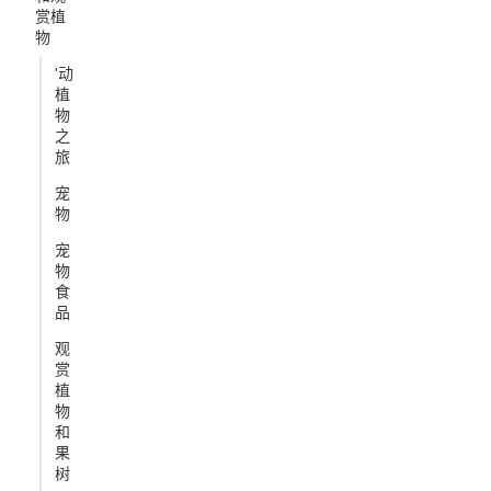
赏植
物
'动
植
物
之
旅
宠
物
宠
物
食
品
观
赏
植
物
和
果
树