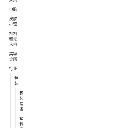
电脑
皮肤
护理
相机
和无
人机
美容
诊所
行业
包
装
包
装
设
备
塑
料