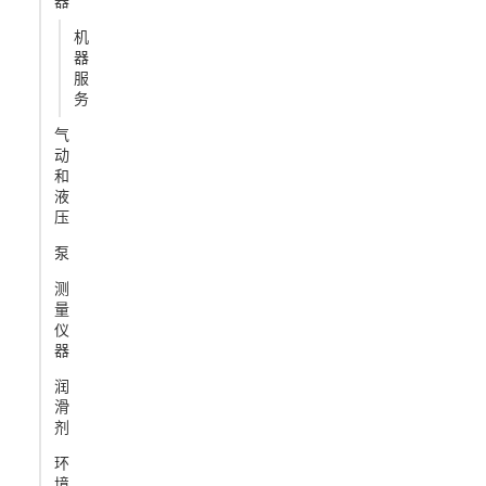
器
机
器
服
务
气
动
和
液
压
泵
测
量
仪
器
润
滑
剂
环
境