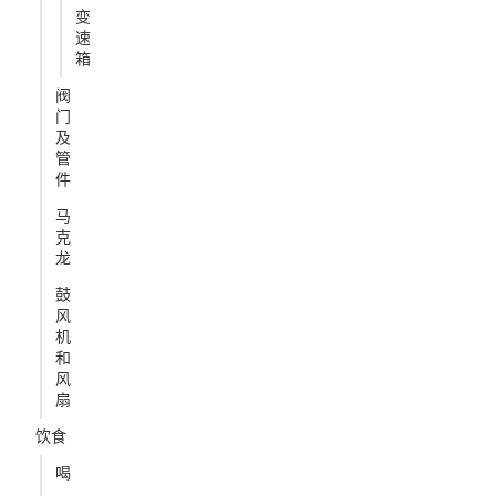
变
速
箱
阀
门
及
管
件
马
克
龙
鼓
风
机
和
风
扇
饮食
喝