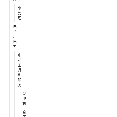
水
处
理
电
子
、
电
力
电
动
工
具
和
服
务
发
电
机
变