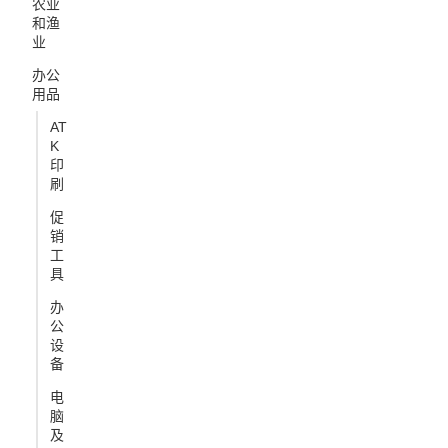
农业
和渔
业
办公
用品
AT
K
印
刷
促
销
工
具
办
公
设
备
电
脑
及