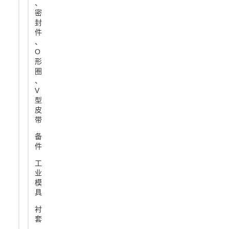
、
密
封
件
、
O
形
圈
、
V
型
皮
带
备
件
工
业
模
具
衬
套