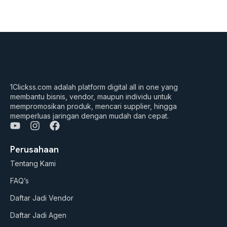
1Clickss.com adalah platform digital all in one yang
membantu bisnis, vendor, maupun individu untuk
mempromosikan produk, mencari supplier, hingga
memperluas jaringan dengan mudah dan cepat.
Y
I
F
o
n
a
u
s
c
Perusahaan
t
t
e
Tentang Kami
u
a
b
b
g
o
FAQ’s
e
r
o
a
k
Daftar Jadi Vendor
m
Daftar Jadi Agen