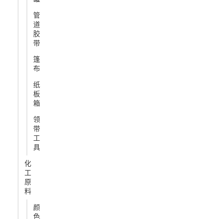
管
道
胶
带
篷
布
纸
板
箱
领
带
工
具
化
工
原
料
颜
色