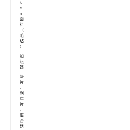
k
e
n
面
料
（
毛
毡
）
加
热
器
垫
片
、
刹
车
片
、
离
合
器