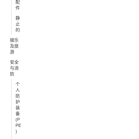
配
件
静
止
的
娱乐
及旅
游
安全
与消
防
个
人
防
护
装
备
(P
PE
)