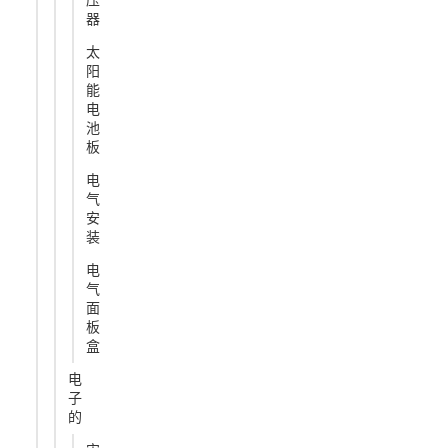
压
器
太
阳
能
电
池
板
电
气
安
装
电
气
面
板
盒
电
子
的