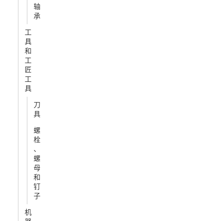
轴
承
工
具
和
工
匠
工
具
刀
具
螺
栓
、
螺
母
和
钉
子
机