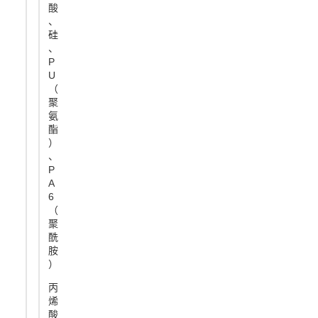
酸
、
硅
、
P
U
（
聚
氨
酯
）
、
P
A
6
（
聚
酰
胺
）
丙
烯
酸