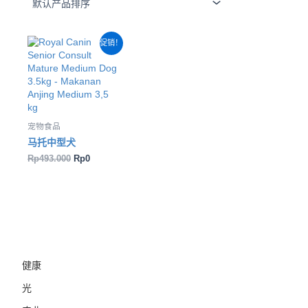
原
当
促销！
价
前
为：
价
Rp493.000。
格
为：
Rp0。
宠物食品
马托中型犬
Rp
493.000
Rp
0
健康
光