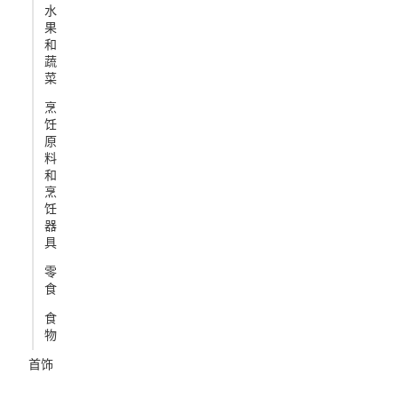
水
果
和
蔬
菜
烹
饪
原
料
和
烹
饪
器
具
零
食
食
物
首饰