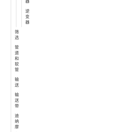
器
逆
变
器
筛
选
管
道
和
软
管
输
送
输
送
带
迪
纳
摩