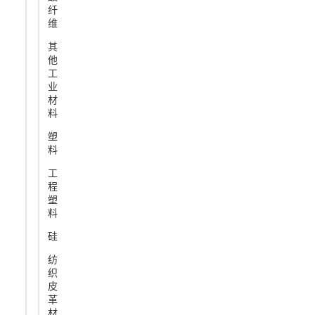
纤
维
其
他
工
业
材
料
塑
料
工
程
塑
料
硅
纺
织
皮
革
材