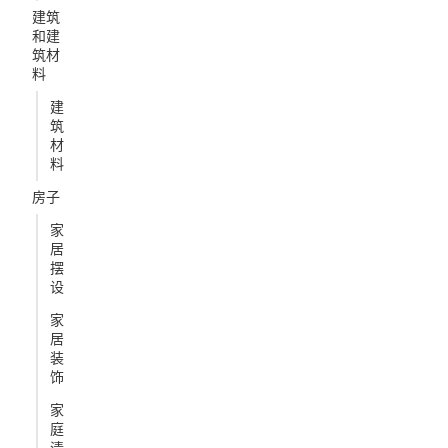
建筑
和建
筑材
料
建
筑
材
料
房子
家
居
摆
设
家
居
装
饰
家
庭