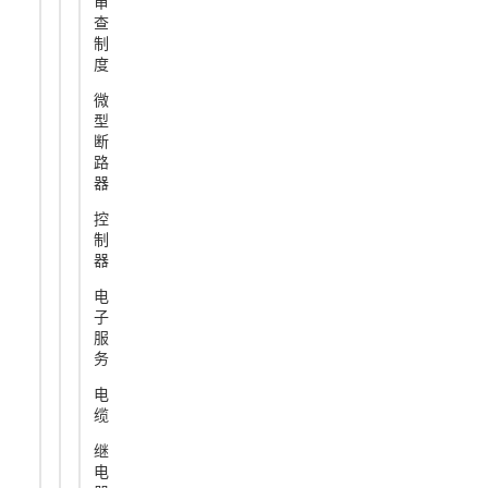
审
查
制
度
微
型
断
路
器
控
制
器
电
子
服
务
电
缆
继
电