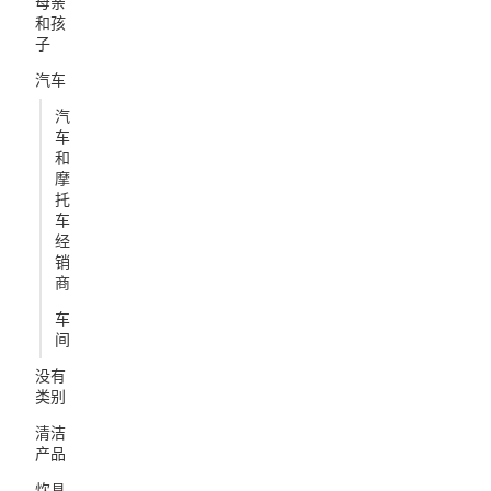
母亲
和孩
子
汽车
汽
车
和
摩
托
车
经
销
商
车
间
没有
类别
清洁
产品
炊具