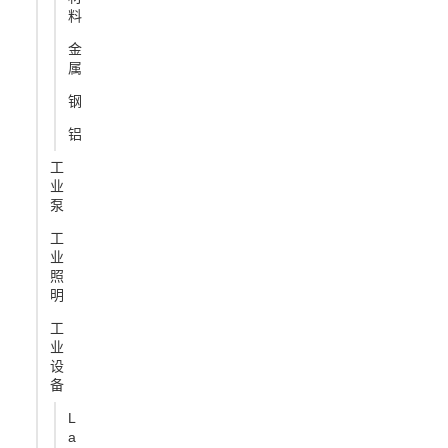
料
金
属
钢
铝
工
业
泵
工
业
照
明
工
业
设
备
L
a