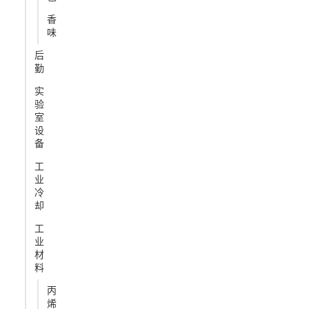
香
味
后
勤
实
验
室
设
备
工
业
冷
却
工
业
材
料
丙
烯