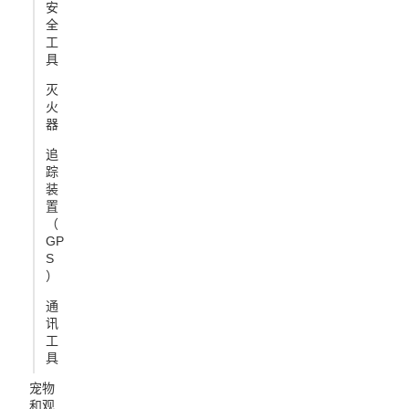
安
全
工
具
灭
火
器
追
踪
装
置
（
GP
S
）
通
讯
工
具
宠物
和观