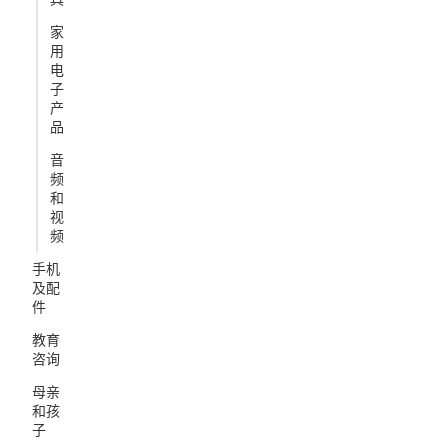
家
用
电
子
产
品
音
频
和
视
频
手机
及配
件
教育
咨询
母亲
和孩
子