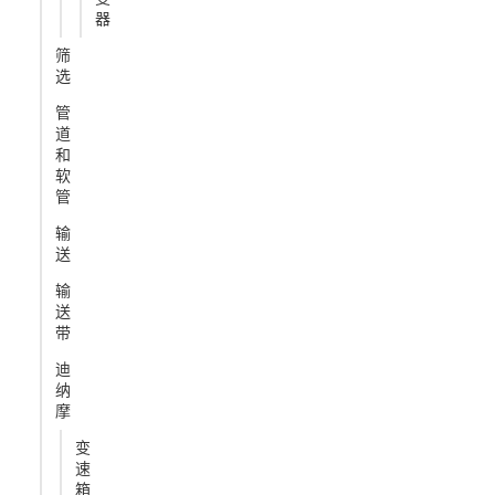
器
筛
选
管
道
和
软
管
输
送
输
送
带
迪
纳
摩
变
速
箱