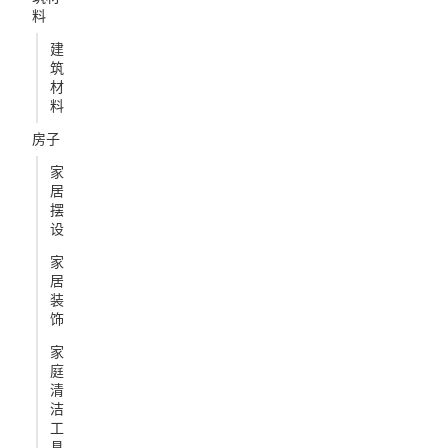
料
建
筑
材
料
房子
家
居
摆
设
家
居
装
饰
家
庭
清
洁
工
具