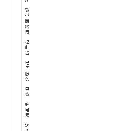
度
微
型
断
路
器
控
制
器
电
子
服
务
电
缆
继
电
器
逆
变