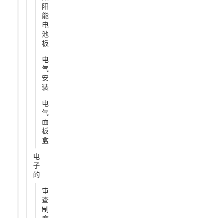
阳
能
电
池
板
电
气
安
装
电
气
面
板
盒
电
子
的
审
查
制