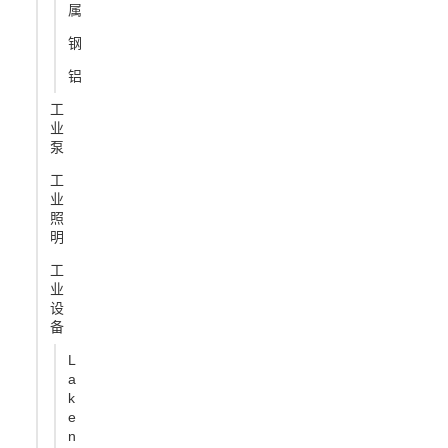
属
钢
铝
工
业
泵
工
业
照
明
工
业
设
备
L
a
k
e
n