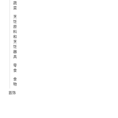
蔬
菜
烹
饪
原
料
和
烹
饪
器
具
零
食
食
物
首饰