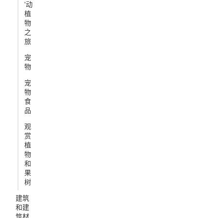
'动
植
物
之
旅
宠
物
宠
物
食
品
观
赏
植
物
和
果
树
建筑
和建
筑材