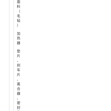
面
料
（
毛
毡
）
加
热
器
垫
片
、
刹
车
片
、
离
合
器
、
密
封