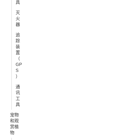
具
灭
火
器
追
踪
装
置
（
GP
S
）
通
讯
工
具
宠物
和观
赏植
物