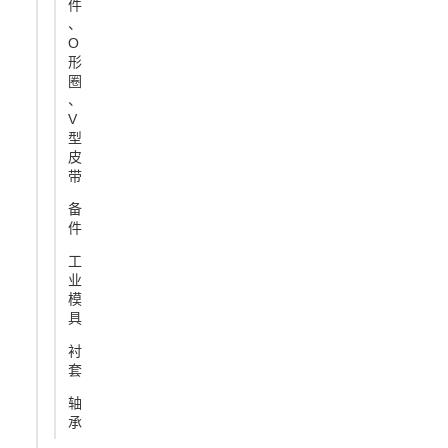
件
、
O
形
圈
、
V
型
皮
带
备
件
工
业
模
具
衬
套
轴
承