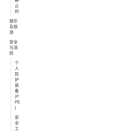
静
止
的
娱乐
及旅
游
安全
与消
防
个
人
防
护
装
备
(P
PE
)
安
全
工