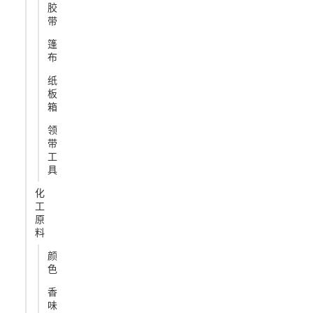
胶
带
篷
布
纸
板
箱
领
带
工
具
化
工
原
料
颜
色
香
味