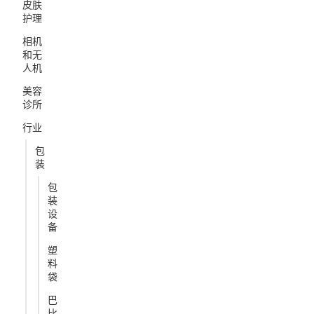
皮肤
护理
相机
和无
人机
美容
诊所
行业
包
装
包
装
设
备
塑
料
袋
巴
比