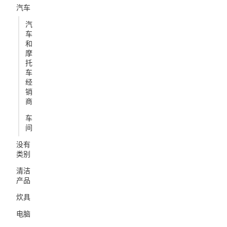
汽车
汽
车
和
摩
托
车
经
销
商
车
间
没有
类别
清洁
产品
炊具
电脑