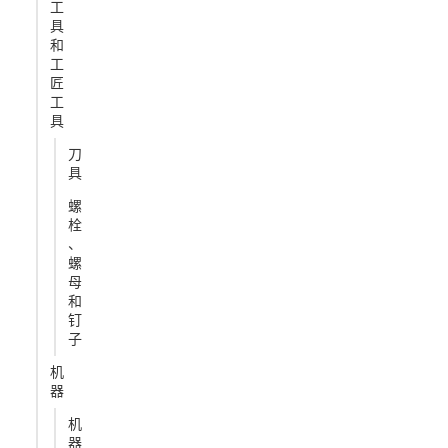
工
具
和
工
匠
工
具
刀
具
螺
栓
、
螺
母
和
钉
子
机
器
机
器