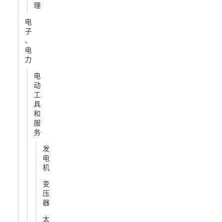
理
电
子
、
电
力
电
动
工
具
和
服
务
发
电
机
变
压
器
太