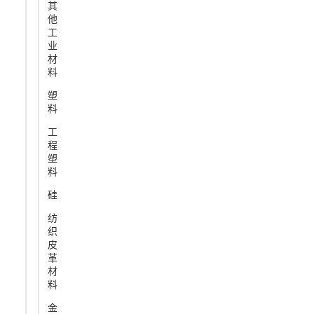
其
他
工
业
材
料
塑
料
工
程
塑
料
硅
纺
织
皮
革
材
料
金