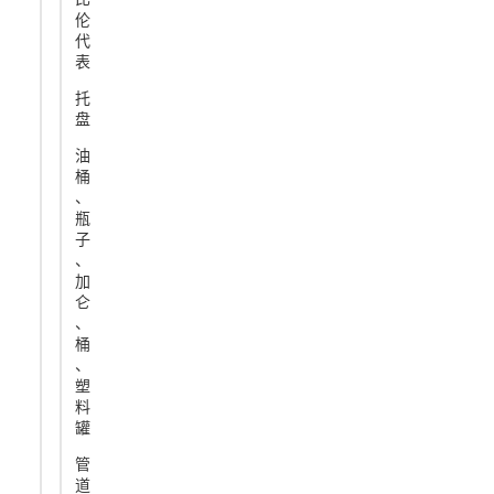
伦
代
表
托
盘
油
桶
、
瓶
子
、
加
仑
、
桶
、
塑
料
罐
管
道