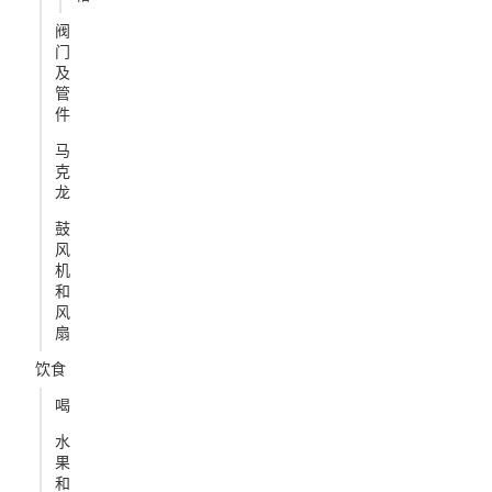
阀
门
及
管
件
马
克
龙
鼓
风
机
和
风
扇
饮食
喝
水
果
和