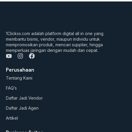
1Clickss.com adalah platform digital all in one yang
membantu bisnis, vendor, maupun individu untuk
mempromosikan produk, mencari supplier, hingga
memperluas jaringan dengan mudah dan cepat.
Y
I
F
o
n
a
u
s
c
Perusahaan
t
t
e
Tentang Kami
u
a
b
b
g
o
FAQ’s
e
r
o
a
k
Daftar Jadi Vendor
m
Daftar Jadi Agen
Artikel