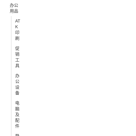
办公
用品
AT
K
印
刷
促
销
工
具
办
公
设
备
电
脑
及
配
件