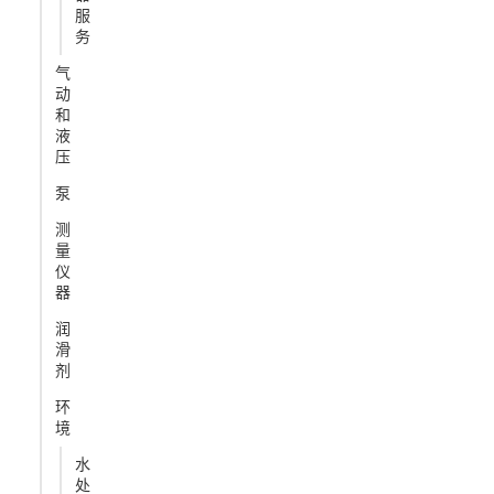
服
务
气
动
和
液
压
泵
测
量
仪
器
润
滑
剂
环
境
水
处