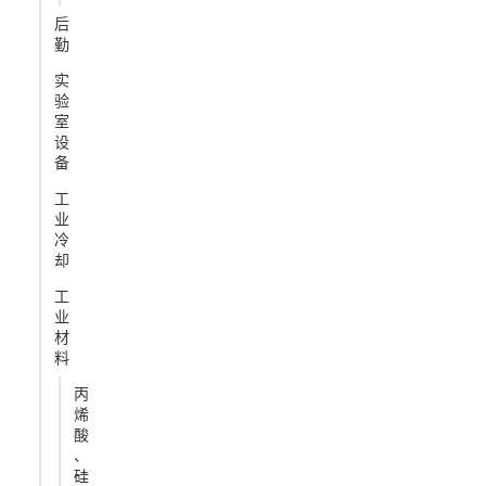
后
勤
实
验
室
设
备
工
业
冷
却
工
业
材
料
丙
烯
酸
、
硅