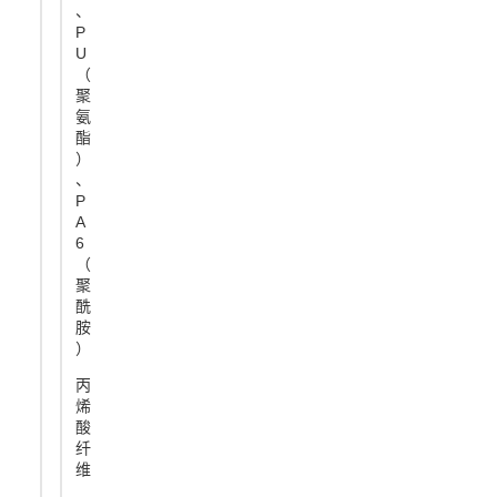
、
P
U
（
聚
氨
酯
）
、
P
A
6
（
聚
酰
胺
）
丙
烯
酸
纤
维