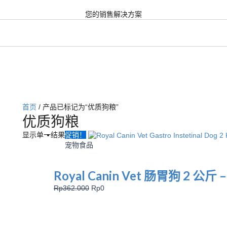
您的销售解决方案
首页
/ 产品已标记为“优质狗粮”
优质狗粮
原
当
显示单一结果
促销！
价
前
宠物食品
为：
价
Rp362.000。
格
Royal Canin Vet 肠胃狗 2 公
为：
Rp0。
Rp
362.000
Rp
0