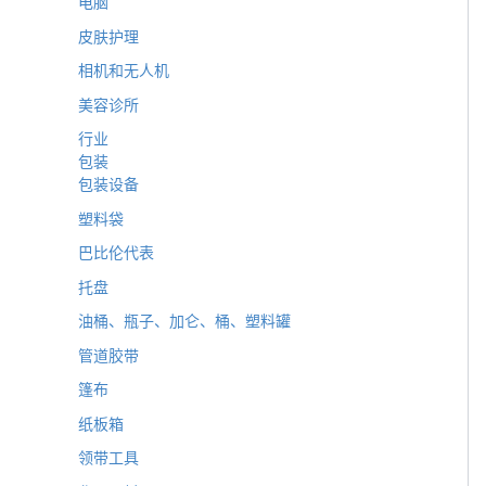
电脑
皮肤护理
相机和无人机
美容诊所
行业
包装
包装设备
塑料袋
巴比伦代表
托盘
油桶、瓶子、加仑、桶、塑料罐
管道胶带
篷布
纸板箱
领带工具