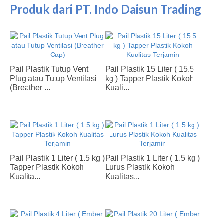
Produk dari PT. Indo Daisun Trading
mendukung pertumbuhan dan kesuksesan usaha
Anda.
PT. Indo Daisun Trading
Quality Products, Trusted Solutions.
Menyediakan Produk Berkualitas untuk Mendukung
Kemajuan Industri Indonesia.
Pail Plastik Tutup Vent
Pail Plastik 15 Liter ( 15.5
Plug atau Tutup Ventilasi
kg ) Tapper Plastik Kokoh
(Breather ...
Kuali...
Pail Plastik 1 Liter ( 1.5 kg )
Pail Plastik 1 Liter ( 1.5 kg )
Tapper Plastik Kokoh
Lurus Plastik Kokoh
Kualita...
Kualitas...