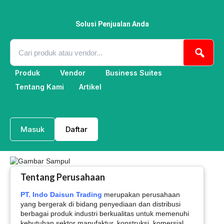
Lewati
ke
konten
Solusi Penjualan Anda
Produk
Vendor
Business Suites
Tentang Kami
Artikel
Masuk
Daftar
Tentang Perusahaan
PT. Indo Daisun Trading
merupakan perusahaan
yang bergerak di bidang penyediaan dan distribusi
berbagai produk industri berkualitas untuk memenuhi
kebutuhan sektor manufaktur, konstruksi, komersial,