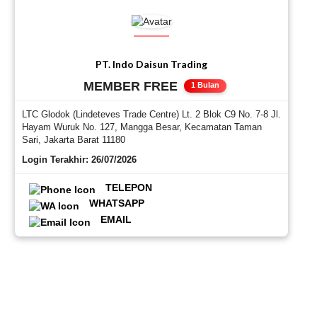
mengutamakan:
✔
Produk dengan kualitas terjamin
✔
Standar mutu yang konsisten
✔
Harga yang kompetitif
PT. Indo Daisun Trading
✔
Ketersediaan produk yang stabil
MEMBER FREE
✔
Pelayanan yang cepat dan profesional
1 Bulan
✔
Dukungan teknis yang responsif
✔
Pengiriman tepat waktu
LTC Glodok (Lindeteves Trade Centre) Lt. 2 Blok C9 No. 7-8 Jl.
Hayam Wuruk No. 127, Mangga Besar, Kecamatan Taman
Sari, Jakarta Barat 11180
Visi
Login Terakhir: 26/07/2026
Menjadi perusahaan perdagangan dan distribusi
TELEPON
produk industri terpercaya yang dikenal karena
WHATSAPP
kualitas produk, profesionalisme layanan, dan
kepuasan pelanggan.
EMAIL
Misi
Menyediakan produk berkualitas tinggi yang
sesuai dengan kebutuhan pelanggan.
Membangun hubungan jangka panjang yang