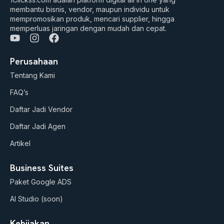
membantu bisnis, vendor, maupun individu untuk
mempromosikan produk, mencari supplier, hingga
memperluas jaringan dengan mudah dan cepat.
Y
I
F
o
n
a
u
s
c
Perusahaan
t
t
e
Tentang Kami
u
a
b
b
g
o
FAQ’s
e
r
o
a
k
Daftar Jadi Vendor
m
Daftar Jadi Agen
Artikel
Business Suites
Paket Google ADS
AI Studio (soon)
Kebijakan