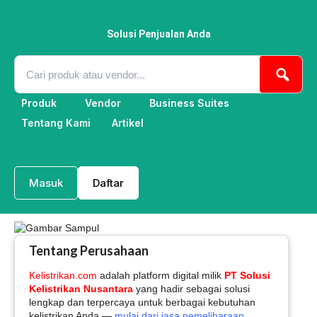
Lewati
ke
konten
Solusi Penjualan Anda
Produk
Vendor
Business Suites
Tentang Kami
Artikel
Masuk
Daftar
Tentang Perusahaan
Kelistrikan.com
adalah platform digital milik
PT Solusi
Kelistrikan Nusantara
yang hadir sebagai solusi
lengkap dan terpercaya untuk berbagai kebutuhan
kelistrikan Anda —
mulai dari jasa pemeliharaan,