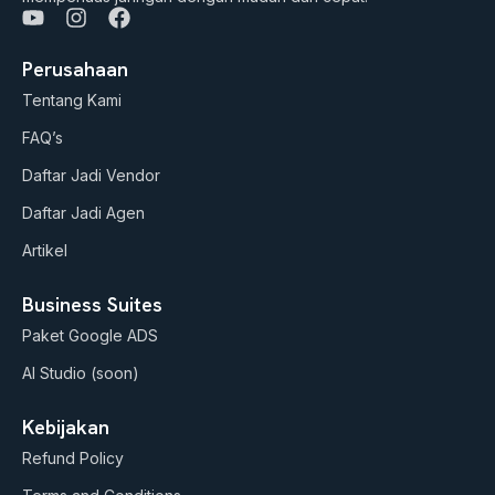
Y
I
F
o
n
a
u
s
c
Perusahaan
t
t
e
Tentang Kami
u
a
b
b
g
o
FAQ’s
e
r
o
a
k
Daftar Jadi Vendor
m
Daftar Jadi Agen
Artikel
Business Suites
Paket Google ADS
AI Studio (soon)
Kebijakan
Refund Policy